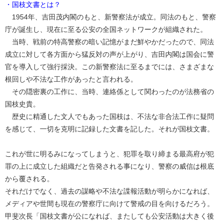
・国枝文書とは？
1954年、吉田茂内閣のもと、新警察法が成立。同法のもと、警察
庁が誕生し、現在に至る公安の全国ネットワークが組織された。
当時、戦前の特高警察の暗い記憶がまだ鮮やかだったので、同法
成立に対して各方面から猛反対の声が上がり、吉田内閣は国会に警
官を導入して強行採決。この新警察法に至るまでには、さまざまな
根回しや不法な工作があったと言われる。
その隠密裏の工作に、当時、連絡係として関わったのが法務省の
国枝史貴。
歴史に精通した文人でもあった国枝は、不法な非合法工作に疑問
を感じて、一切を克明に記録した文書を記した。それが国枝文書。
これが世に明るみになってしまうと、犯罪を取り締まる最高府が犯
罪の上に成立した組織だと告発される事になり、警察の威信は根底
から覆される。
それだけでなく、過去の謀略や不法な諜報活動が明らかになれば、
メディアや世間も現在の警察庁に向けて警戒の目を向けるだろう。
甲斐次長「国枝文書が公になれば、またしても公安活動は大きく後