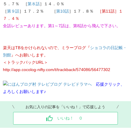
５．７％ ［
第８話
］１４．０％
［
第９話
］１７．２％ ［
第10話
］１７．８％
［第11話］１
７．４％
全話レビューあります。第1
～7話は、第8話から飛んで下さい。
楽天はTBをかけられないので、ミラーブログ『
ショコラの日記帳・
別館
』へお願いします。
＜トラックバックURL＞
http://app.cocolog-nifty.com/t/trackback/574086/56477302
応援クリック、
よろしくお願いします♪
お気に入りの記事を「いいね！」で応援しよう
いいね！
0