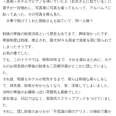
＜真相＞ホテルでピアノを弾いていた人（右京さんに似ている）に
朋子が一目惚れし、写真屋に写真を撮ってもらって、アルバム？に
貼ってあった。その写真を茜も見た。
火事で助けてくれた国枝さんも似ていて、同一人物？
戦後の華族の財産没収という歴史も出てきて、興味深かったです。
華族制度は戦後、廃止され、最大90％も税金で資産を国に取られて
しまったそうです。
お気の毒でした。
でも、このドラマでは、昭和30年まで、それを逃れるために、ホテ
ルのお得意様の華族の財産を二百郷洋蔵がどこかに隠していまし
た。
それ故、戦後もホテルが焼失するまで、彼らは裕福な暮らしをし
て、焼失後、財産が分からなくなり、皆、没落してしまいました。
当時の華族のお嬢様っぽい雰囲気も素敵でした♪
彼女達は、日記ではなく、英国式スクラップブックをつけていまし
た。
それに、隠し財産のありかが「不思議の国のアリス」の挿絵で書か