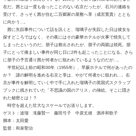
在だ。茜とは一度も会ったことのない右京だったが、石川の連絡を
受けて、さっそく茜が住む二百郷家の屋敷へ享（成宮寛貴）ととも
に向かう...。
茜に失踪事件について話を訊くと、瑠璃子が失踪した日は彼女を
探すどころではなく、その夜にはその豪華ホテルが火事で焼失して
しまったというのだ。朋子は救出されたが、朋子の両親は焼死。朋
子にとって痛ましい事件が同じ日に2件も起こったことになる。さら
に朋子の予言通り茜が何者かに狙われているようなのだが...。
半世紀以上前の昭和30年（1955年）、早蕨ホテルで何があったの
か？ 謎の解明を進める右京と享は、やがて何者かに狙われ...。右
京が事件を解明していく中で手に入れた瑠璃子の英国式スクラップ
ブックに残されていた「不思議の国のアリス」の挿絵。そこに隠さ
れた秘密とは！？
時空を超えた壮大なスケールでお送りします。
ゲスト：波瑠 滝藤賢一 藤田弓子 中原丈雄 酒井和歌子
脚本：太田愛
監督：和泉聖治