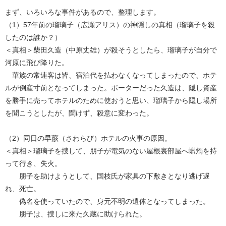
まず、いろいろな事件があるので、整理します。
（1）57年前の瑠璃子（広瀬アリス）の神隠しの真相（瑠璃子を殺
したのは誰か？）
＜真相＞柴田久造（中原丈雄）が殺そうとしたら、瑠璃子が自分で
河原に飛び降りた。
華族の常連客は皆、宿泊代を払わなくなってしまったので、ホテ
ルが倒産寸前となってしまった。ポーターだった久造は、隠し資産
を勝手に売ってホテルのために使おうと思い、瑠璃子から隠し場所
を聞こうとしたが、聞けず、殺意に変わった。
（2）同日の早蕨（さわらび）ホテルの火事の原因。
＜真相＞瑠璃子を捜して、朋子が電気のない屋根裏部屋へ蝋燭を持
って行き、失火。
朋子を助けようとして、国枝氏が家具の下敷きとなり逃げ遅
れ、死亡。
偽名を使っていたので、身元不明の遺体となってしまった。
朋子は、捜しに来た久蔵に助けられた。