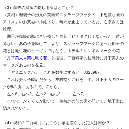
（3）華族の財産の隠し場所はどこか？
＜真相＞瑠璃子の形見の英国式スクラップブックの「不思議な国の
アリス」のお茶会の挿絵より、時間が止まっていると、右京さんは
推理。
朋子が臨終の際に言い残した言葉「ヒナギクじゃなかった。茜が
危ない。あの子を助けて」より、スクラップブックにあった朋子の
花とは誕生花のヒナギクではなく、ホテルのシンボルマークの花、
「
月下美人＝闇に咲く花
」と推理。二百郷家の柱時計に月下美人の
マークがあるのを発見。
「ヤミニサクハナ」これを数字にすると、8323987。
これは振り子時計だから、左右交互に針を回す。月下美人のマー
クが9の所にあるので、左から。
左へ8、右へ3、左へ2、右に3・・・左へ7。
それで、からくりが動いて、柱時計の前の床が開いて、地下室に
隠されていた。
（4）現在の二百郷（におごう）家を荒らした犯人は誰か？