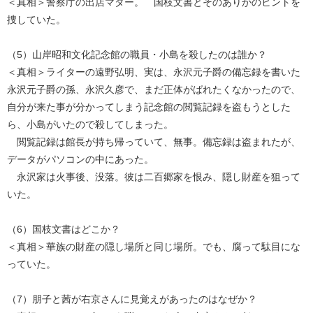
＜真相＞警察庁の出店マター。 国枝文書とそのありかのヒントを
捜していた。
（5）山岸昭和文化記念館の職員・小島を殺したのは誰か？
＜真相＞ライターの遠野弘明、実は、永沢元子爵の備忘録を書いた
永沢元子爵の孫、永沢久彦で、まだ正体がばれたくなかったので、
自分が来た事が分かってしまう記念館の閲覧記録を盗もうとした
ら、小島がいたので殺してしまった。
閲覧記録は館長が持ち帰っていて、無事。備忘録は盗まれたが、
データがパソコンの中にあった。
永沢家は火事後、没落。彼は二百郷家を恨み、隠し財産を狙って
いた。
（6）国枝文書はどこか？
＜真相＞華族の財産の隠し場所と同じ場所。でも、腐って駄目にな
っていた。
（7）朋子と茜が右京さんに見覚えがあったのはなぜか？