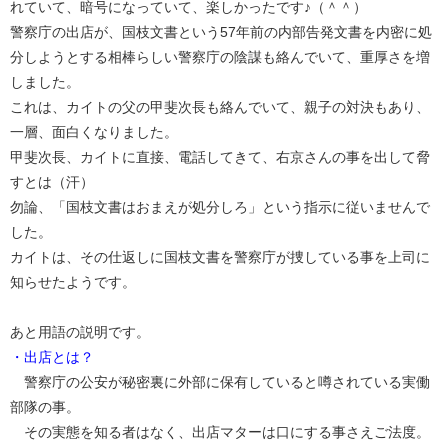
れていて、暗号になっていて、楽しかったです♪（＾＾）
警察庁の出店が、国枝文書という57年前の内部告発文書を内密に処
分しようとする相棒らしい警察庁の陰謀も絡んでいて、重厚さを増
しました。
これは、カイトの父の甲斐次長も絡んでいて、親子の対決もあり、
一層、面白くなりました。
甲斐次長、カイトに直接、電話してきて、右京さんの事を出して脅
すとは（汗）
勿論、「国枝文書はおまえが処分しろ」という指示に従いませんで
した。
カイトは、その仕返しに国枝文書を警察庁が捜している事を上司に
知らせたようです。
あと用語の説明です。
・出店とは？
警察庁の公安が秘密裏に外部に保有していると噂されている実働
部隊の事。
その実態を知る者はなく、出店マターは口にする事さえご法度。