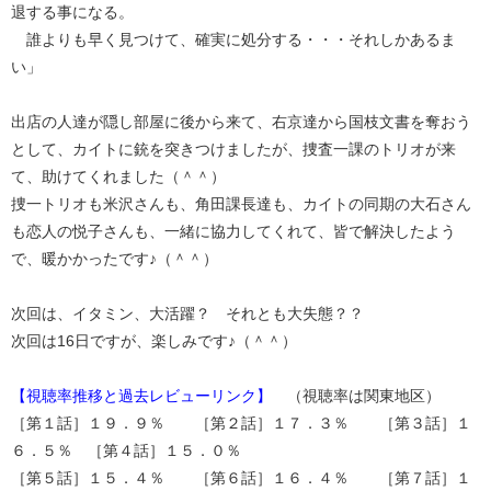
退する事になる。
誰よりも早く見つけて、確実に処分する・・・それしかあるま
い」
出店の人達が隠し部屋に後から来て、右京達から国枝文書を奪おう
として、カイトに銃を突きつけましたが、捜査一課のトリオが来
て、助けてくれました（＾＾）
捜一トリオも米沢さんも、角田課長達も、カイトの同期の大石さん
も恋人の悦子さんも、一緒に協力してくれて、皆で解決したよう
で、暖かかったです♪（＾＾）
次回は、イタミン、大活躍？ それとも大失態？？
次回は16日ですが、楽しみです♪（＾＾）
【視聴率推移と過去レビューリンク】
（視聴率は関東地区）
［第１話］１９．９％ ［第２話］１７．３％ ［第３話］１
６．５％ ［第４話］１５．０％
［第５話］１５．４％ ［第６話］１６．４％ ［第７話］１