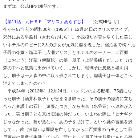
まずは、公式HPの粗筋です。
【第11話：元日ＳＰ「アリス」あらすじ】
（公式HPより）
今から57年前の昭和30年（1955年）12月24日のクリスマスイブ。
郊外にある早蕨村（さわらびむら）。小規模だが贅を尽くした美し
いホテルのロビーに2人の少女が元気に姿を現した。宿泊客で橘・元
子爵の令嬢・瑠璃子（広瀬アリス）とホテルのオーナー、二百郷
（におごう）洋蔵（伊藤聡）の娘・朋子（上間美緒）だ。ふたりは
森の中へと散策に出かけていく。しかし、瑠璃子は忽然と姿を消
し、朋子は一人森の中に取り残されてしまう。瑠璃子は一体どこへ
消えてしまったのか？
平成24年（2012年）12月24日。ロンドンのある邸宅。75歳にな
った朋子（酒井和歌子）が息を引き取った。その朋子の臨終に立ち
合った弁護士の石川（遠藤たつお）から右京（水谷豊）へ連絡が入
った。実は朋子と右京は旧知の仲だった。いまわの際に「ヒナギク
じゃなかった。茜が危ない。あの子を助けて」という謎の言葉を残
して...。茜（波瑠）は両親を亡くしてから二百郷家の当主として旧
早蕨村の屋敷で生活している。茜にとって朋子は大叔母にあたる存