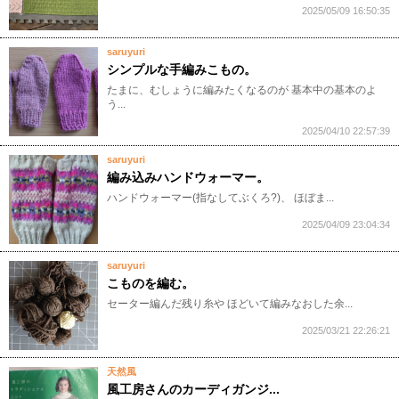
2025/05/09 16:50:35
saruyuri
シンプルな手編みこもの。
たまに、むしょうに編みたくなるのが 基本中の基本のよ
う...
2025/04/10 22:57:39
saruyuri
編み込みハンドウォーマー。
ハンドウォーマー(指なしてぶくろ?)、 ほぼま...
2025/04/09 23:04:34
saruyuri
こものを編む。
セーター編んだ残り糸や ほどいて編みなおした余...
2025/03/21 22:26:21
天然風
風工房さんのカーディガンジ...