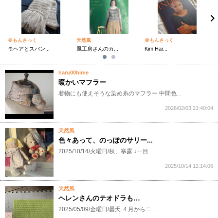
＠もんさっく
天然風
＠もんさっく
天
モヘアとスパン...
風工房さんのカ...
Kim Har...
Ca
haru00hime
暖かいマフラー
着物にも使えそうな染め糸のマフラー 中間色...
2026/02/03 21:40:04
天然風
色々あって、のっぽのサリー...
2025/10/14/火曜日/秋、寒露 ↓一目...
2025/10/14 12:14:06
天然風
ヘレンさんのテオドラも…
2025/05/09/金曜日/曇天 ４月からニ...