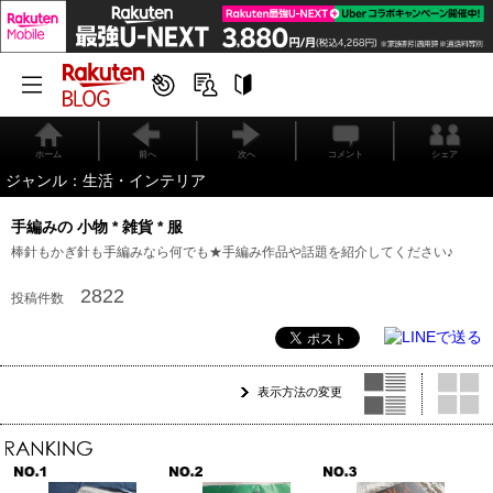
ホーム
前へ
次へ
コメント
シェア
ジャンル：生活・インテリア
手編みの 小物 * 雑貨 * 服
棒針もかぎ針も手編みなら何でも★手編み作品や話題を紹介してください♪
2822
投稿件数
表示方法の変更