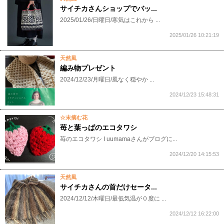
サイチカさんショップでバッ...
2025/01/26/日曜日/寒気はこれから ...
2025/01/26 10:21:19
天然風
編み物プレゼント
2024/12/23/月曜日/風なく穏やか ...
2024/12/23 15:48:31
☆末摘む花
苺と葉っぱのエコタワシ
苺のエコタワシ I uumamaさんがブログに...
2024/12/20 14:15:53
天然風
サイチカさんの首だけセータ...
2024/12/12/木曜日/最低気温が０度に ...
2024/12/12 16:22:00