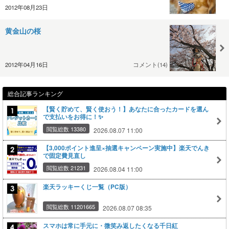
2012年08月23日
黄金山の桜
2012年04月16日
コメント(14)
総合記事ランキング
【賢く貯めて、賢く使おう！】あなたに合ったカードを選ん
で支払いをお得に！✨
閲覧総数 13380
2026.08.07 11:00
【3,000ポイント進呈×抽選キャンペーン実施中】楽天でんき
で固定費見直し
閲覧総数 21231
2026.08.04 11:00
楽天ラッキーくじ一覧（PC版）
閲覧総数 11201665
2026.08.07 08:35
スマホは常に手元に・微笑み返したくなる千日紅