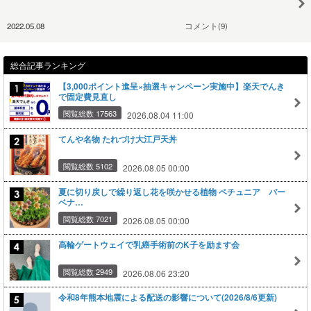
2022.05.08
コメント(9)
総合記事ランキング
【3,000ポイント進呈×抽選キャンペーン実施中】楽天でんき
で固定費見直し
閲覧総数 17563
2026.08.04 11:00
てんや名物 たれづけ大江戸天丼
閲覧総数 5102
2026.08.05 00:00
夏に切り戻しで繰り返し花を咲かせる植物 ペチュニア バー
ベナ…
閲覧総数 7021
2026.08.05 00:00
高輪ゲートウェイで乳癌手術前のK子を励ます会
閲覧総数 2949
2026.08.06 23:20
令和8年熊本地震による配送の影響について(2026/8/6更新)