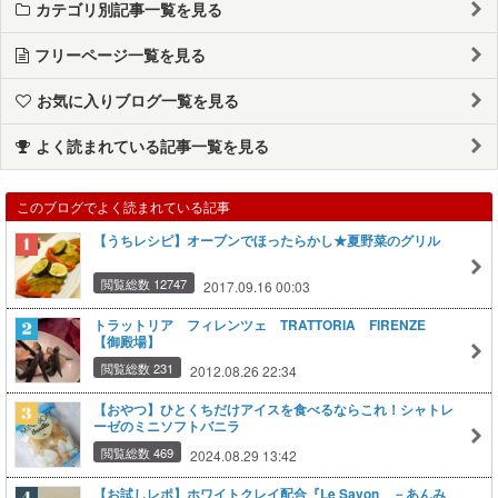
カテゴリ別記事一覧を見る
フリーページ一覧を見る
お気に入りブログ一覧を見る
よく読まれている記事一覧を見る
このブログでよく読まれている記事
【うちレシピ】オーブンでほったらかし★夏野菜のグリル
閲覧総数 12747
2017.09.16 00:03
トラットリア フィレンツェ TRATTORIA FIRENZE
【御殿場】
閲覧総数 231
2012.08.26 22:34
【おやつ】ひとくちだけアイスを食べるならこれ！シャトレ
ーゼのミニソフトバニラ
閲覧総数 469
2024.08.29 13:42
【お試しレポ】ホワイトクレイ配合『Le Savon －あんみ