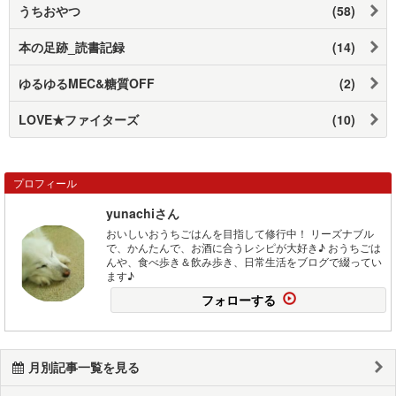
うちおやつ
(58)
本の足跡_読書記録
(14)
ゆるゆるMEC&糖質OFF
(2)
LOVE★ファイターズ
(10)
プロフィール
yunachiさん
おいしいおうちごはんを目指して修行中！ リーズナブル
で、かんたんで、お酒に合うレシピが大好き♪ おうちごは
んや、食べ歩き＆飲み歩き、日常生活をブログで綴ってい
ます♪
フォローする
月別記事一覧を見る