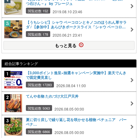
つ石けん－』 by フレージュ
閲覧総数 152
2019.08.10 23:46
【うちレシピ】シャウ ベーコロンとキノコのほうれん草サラ
ダ / 【参加中】あらびきポークスライス「シャウ ベーコロ
ン」で簡単アレンジレシピ by ニッポンハム×レシピブログ
閲覧総数 178
2020.06.21 23:41
もっと見る
総合記事ランキング
【3,000ポイント進呈×抽選キャンペーン実施中】楽天でんき
で固定費見直し
閲覧総数 17283
2026.08.04 11:00
てんや名物 たれづけ大江戸天丼
閲覧総数 5063
2026.08.05 00:00
夏に切り戻しで繰り返し花を咲かせる植物 ペチュニア バー
ベナ…
閲覧総数 6866
2026.08.05 00:00