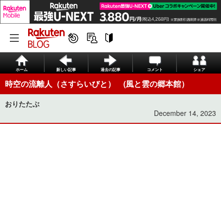
ホーム
新しい記事
過去の記事
コメント
シェア
時空の流離人（さすらいびと） (風と雲の郷本館）
おりたたぶ
December 14, 2023