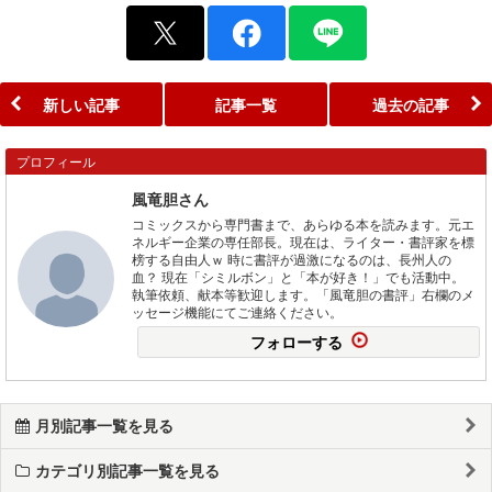
新しい記事
記事一覧
過去の記事
プロフィール
風竜胆さん
コミックスから専門書まで、あらゆる本を読みます。元エ
ネルギー企業の専任部長。現在は、ライター・書評家を標
榜する自由人ｗ 時に書評が過激になるのは、長州人の
血？ 現在「シミルボン」と「本が好き！」でも活動中。
執筆依頼、献本等歓迎します。「風竜胆の書評」右欄のメ
ッセージ機能にてご連絡ください。
フォローする
月別記事一覧を見る
カテゴリ別記事一覧を見る