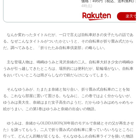
価格：495円（税込、送料無料)
(2
4時点)
楽天で
なんか変わったタイトルだが、一口で言えば自転車好きの女子たちの話であ
る。なぜこんなタイトルがついたかというと、その自転車が折り畳み式だから
だ。調べてみると、「折りたたみ自転車倶楽部」の略らしい。
主な登場人物は、鳴嶋ゆうみと滝沢奈緒の二人。自転車大好き少女の鳴嶋ゆ
うみが引っ越してきたところは、場所的には便利だが、駐輪場がない。自転車
をおいていいところは雨ざらしなので錆だらけになってしまう。
そんなゆうみが、たまたま奈緒と知り合い、折り畳み式自転車のことを知
る。これなら部屋に置いて置ける。ちなみに、この巻ではよく分からないが、
ゆうみは美大生、奈緒はまだ女子高生のようだ。だからゆうみはめちゃめちゃ
絵がうまい。この第1巻はゆうみと奈緒の出会いの物語。
ゆうみは、奈緒からOLDDAHON(30年前のモデルで奈緒とその父が再生させ
た）を譲ってもらう。二人で折り畳み式の自転車に乗っていろいろなところに
行って、どんどん距離が近くなる。そんなゆるふわ自転車ライフを描いた物語