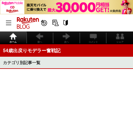
ホーム
前へ
次へ
コメント
シェア
54歳出戻りモデラー奮戦記
カテゴリ別記事一覧