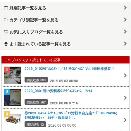
月別記事一覧を見る
カテゴリ別記事一覧を見る
お気に入りブログ一覧を見る
よく読まれている記事一覧を見る
このブログでよく読まれている記事
2019_0102ﾓﾃﾞﾙｶｽﾃﾝ 1／35 MGｶﾞｰﾙｽﾞ Vol.1⑪銃器塗装-1
閲覧総数 309
2019.09.03 00:00
2020_0801昔の資料⑥ﾀﾐﾔｼﾞｭﾆｱﾆｭｰｽ ﾌｧｲﾙ
閲覧総数 567
2020.08.08 07:16
⑯2023_0424 ﾀﾐﾔ 1／35 ﾄﾞｲﾂ対戦車自走砲ﾏｰﾀﾞｰIII (Pak36)
野戦整備ｾｯﾄ 顔手・服影落とし
閲覧総数 13
2026.08.09 00:00