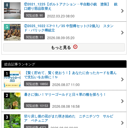
⑰2021_1225【ボルトアクション・半自動小銃 塗装】 銃
口廻り部品取替え
閲覧総数 90
2022.03.23 08:00
②2025_1022 ﾐﾆｱｰﾄ 1／35 中型樽セット(12個入) スタン
ド・バリック樽組立
閲覧総数 11
2026.08.09 05:20
もっと見る
総合記事ランキング
【賢く貯めて、賢く使おう！】あなたに合ったカードを選ん
で支払いをお得に！✨
閲覧総数 18850
2026.08.07 11:00
暑さに強い！マリーゴールドと日々草の種を採ろう！
閲覧総数 10153
2026.08.08 16:58
切り戻し後の花がまた咲き始めた ニチニチソウ サルビ
ア ペチュニア
閲覧総数 4371
2026.08.09 00:00