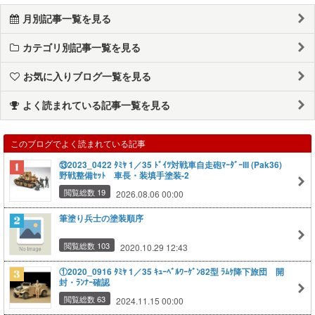
月別記事一覧を見る
カテゴリ別記事一覧を見る
お気に入りブログ一覧を見る
よく読まれている記事一覧を見る
このブログでよく読まれている記事
⑬2023_0422 ﾀﾐﾔ 1／35 ﾄﾞｲﾂ対戦車自走砲ﾏｰﾀﾞｰIII (Pak36)
野戦整備ｾｯﾄ 車長・装填手塗装-2
閲覧総数 19
2026.08.06 00:00
筆塗り兵士の塗装順序
閲覧総数 103
2020.10.29 12:43
①2020_0916 ﾀﾐﾔ 1／35 ｷｭｰﾍﾞﾙﾜｰｹﾞﾝ82型 ﾗﾑｹ降下旅団 開
封・ﾗﾝﾅｰ確認
閲覧総数 63
2024.11.15 00:00