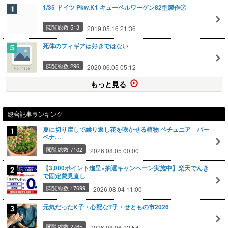
1/35 ドイツ Pkw.K1 キューベルワーゲン82型製作⑦
閲覧総数 513
2019.05.16 21:36
死体のフィギアは好きではない
閲覧総数 296
2020.06.05 05:12
もっと見る
総合記事ランキング
夏に切り戻しで繰り返し花を咲かせる植物 ペチュニア バー
ベナ…
閲覧総数 7102
2026.08.05 00:00
【3,000ポイント進呈×抽選キャンペーン実施中】楽天でんき
で固定費見直し
閲覧総数 17699
2026.08.04 11:00
元気だったK子・心配なT子・せともの市2026
閲覧総数 2765
2026.08.06 22:54