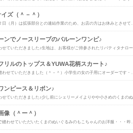
サイズ（＾－＾）
★お知らせ★１２月１２日（月）は拡張部分との連結作業のため、お店の方はお休みとさせていただきます１３日（火）以降についてはまだ未定ですが決まり次第、こちらに記載いたしますので宜しくお願いいたします！******************************************************************お客様のオーダーで縫わせていただいてましたシェリーメイ3サイズのワンピース。。皆さん？勢揃いでお着替えいただき（笑）可愛いですがLサイズの子、久しぶりに会いましたがでかい。。。（笑）リバティのローン生地のワンピースです♪＊＊＊＊＊＊＊＊＊＊＊＊＊＊＊＊＊＊＊＊＊＊＊＊＊＊＊＊＊＊＊＊＊＊＊＊＊＊＊＊＊＊＊お店の改装のほう、少しずつですが進んでいます改装と大がかりな模様替えになりそうですので数日臨時休業になると思います休業日が決まりましたらまたご連絡いたします！ソーイング教室ですが当面難しいかもしれません・・・（とり
ーンでノースリーブのバルーンワンピ♪
お客様のオ
フリルのトップス＆YUWA花柄スカート♪
お客さまのオーダーで縫わせていただきました（＾－＾）小学生の女の子用にオーダーです・・・１２０ｃｍくらいの女の子です（＾－＾）やっぱりふりふりの子供服は可愛いので縫いながらにやーとしてました平置きで撮ってみました（個人的な趣味ですが・・）前身頃のみ、すべてレースで。。。後ろは裾のみです（後ろは涼しく・・・）本日より通常営業しております♪暑いですが店内は涼しくしておりますので是非遊びにいらしてくださいね！お店の改装をしますため（日時ははっきり決まっていませんが）ソーイング教室ですが８月も現在ご予約をいただけない状態ですご迷惑をおかけいたしますがよろしくお願いいたします。。**********************************************
ワンピース＆リボン♪
お客様の
画像（＾ー＾）
先日お客様のオーダーで縫わせていただいたくまのぬいぐるみのもこちゃんのお洋服・・・昨日お客様（オーダーを頂いたのは２年生の女の子♪）が来られましたので試着（笑）もこちゃんの持ち主のYちゃん。一緒に撮らせてもらいました（＾ー＾）実はお店をオープンした８年前の１０月、、まだ２歳だったYちゃん。お母様と一緒によく来てくれていましてもう２年生になったのね。。。と（＾ー＾）顔出しOK頂いたのですが、可愛いお嬢ですんで万が一のことがあってはいけませんのでこっちで勝手に隠させていただいてます♪Yちゃん。とっても喜んでくださいましてお母様が、もこちゃんとおそろいの洋服を（Yちゃんの）オーダーくださったのでまた仕上がり次第掲載したいと思います！７月１２日１０時から２６日９時５９分まで使用可能！７月中（もしかしたら8月にかかるかもしれませんが）にお店の改装をしますためソーイング教室ですが７月も現在ご予約をいただけない状態です