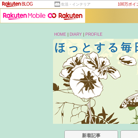
100万ポ
生活・インテリア
HOME
|
DIARY
|
PROFILE
ほっとする毎
新着記事