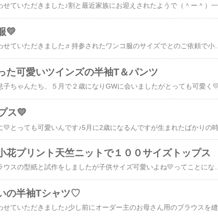
お客様のオ
💛
お客様のオーダーで縫わせていただきました♬持参されたワンコ服のサイズでとのご依頼で小さい子なので袖があると本犬が邪魔にするようでノースリーブで（＾ー＾）小さなワンコ💛の洋服です（＾ー＾）2,9キロほどの小さな可愛いヨークシャテリアの男の子用です🐩うちの能天気キャバリアのルシアは９キロ以上あったから３分の1ほど💛着画像頂きました💛女の子のように可愛くてよくお似合いです～♪有難うございました！やっぱり犬はいいわ、、可愛いわ。。。としみじみ思いますが。。。**********************************************************************見たよ！のクリックお願いします！*-*-*-*-*-*-*-*-*-*
った可愛いツインズの半袖T＆パンツ
プス💛
小花プリント天竺ニットで１００サイズトップス
大人用のティアードブラウスの型紙と試作をしましたが子供サイズ可愛いよね💛ってことになり子供サイズの型紙もいくつか作ろうかなあと。。。（１段フリルを少なくしています）とりあえず１００ｃｍ用を書いてみて試作してみましたニット地のほうが子供が着るには動きやすいし楽だと思い。。。ただうちの子供たちかなり大人になってるんで小さいサイズ忘れてるし(-_-;)子供のサイズを色々参考にしつつ型紙を書きましたんで大丈夫なはずではありますが。。。１１０と１２０を書こうかなと思っています・・そこより大きい子は、本人の希望でない服は着てくれないような気がしますし。。。(-_-;)**********************************************************************見たよ！のクリックお
いの半袖Tシャツ♡
お客様の