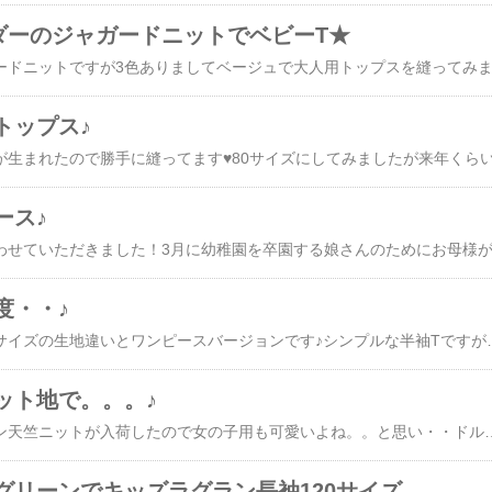
ダーのジャガードニットでベビーT★
トップス♪
ース♪
度・・♪
少し前に縫ったキッズサイズの生地違いとワンピースバージョンです♪シンプルな半袖Tですが切り替えてギャザーを入れワンピースにしてみました（＾－＾）本当はニット地で大人ワンピをと思ったのですが何となく子供用にしちゃいまして。。我が子たち以来くらいの子供服ですが縫い出すと小さくて可愛いので段々違うものをとエスカレートしそうです（笑）今度はボトムを縫ってみようかなんて・・・一応我慢してオーダーにかかりました・・***************************
ット地で。。。♪
レトロな花柄のコットン天竺ニットが入荷したので女の子用も可愛いよね。。と思い・・ドルマンの半袖トップスを縫ってみました（＾－＾）とりあえずキットにしても良いかなと思ったので出来るだけシンプルに・・・となると大人用も可愛いなあと思いますのでまた縫ってみようと思っています3月末から県外で一人暮らしをしている息子ですが5月から会ってないので結構そろそろ会いたいわと、、先週位からボヤいてましたら、、、今朝起きたら（月曜祭日だし）ラインに「会いに行くか？」と夫より。。もちろんです💛中高6年間で部活は真面目にするけど、言う事を聞かない時代によくケンカしたりしましたが毎日会えないとその辺はすっかり忘れて小6までのいう事なしの可愛い真面目だった息子を思い出し（笑）勝手なもんですがちょくちょく会えないと結構さみしかったりしてまして。。で、張り切って支度をしてたら結局、息子の方が部活とバイトが無いようで、しかも明日中高の時の友達に会おうかという話にもなり、帰ってくることになりまして。。（どっちでもいいいんですけど。。顔見れたら。。。）夫が広島駅に迎えに行ってそのまま着るものが無いという息子とアウトレットに寄って帰ってきます（私は息子
グリーンでキッズラグラン長袖120サイズ