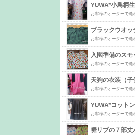
YUWA*小鳥柄
ブラックウオッ
入園準備のスモ
天狗の衣装（子
YUWA*コッ
裾リブの７部丈