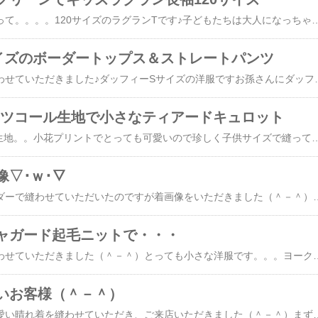
ふと、縫ってみたくなって。。。。120サイズのラグランTです♪子どもたちは大人になっちゃったので（笑）ここ数年オーダー以外での子供服って縫ってなかったなあと。。。犬もここ数年服着せてなかったし。。。。（＾－＾）大人にも子どもでも可愛いニット生地が少し入ったので何着か縫ってみようかと思ってしまってる自分が。。。**********************************************************************見たよ！のクリックお願いします！*-*-*-*-*-*-*-*-*-*-*-*-*-*-*-*-*-*-*-*お店付近の地図*-*-*-*-*-*-*-*-*-*-*-*-*-*-*-*-*-*-*-*プチラトリエ＆fabric*BLUE新着情報*-*-*-*-*-*-*-*-*-*-*-*-*-*-*-*-
イズのボーダートップス＆ストレートパンツ
お客様のオーダーで縫わせていただきました♪ダッフィーSサイズの洋服ですお孫さんにダッフィー＆シェリーメィをお土産に買ってきてくださったお客様♥二人を洋服を見に来ていただきおそろいのものをご購入いただいたのですがお孫さんもダッフィーを買って帰っていらっしゃって同じ洋服が良いからとのことで（＾－＾）ネービー＆生成りのボーダーニットでトップス、パンツはストレッチデニム（本来、人間じゃ無いんでストレッチする必要は無いように思いますが＾＾）のセットです♪ちなみにシェリーメイは赤と生成りの色違いボーダーにパッチワークのスカートのワンピースをお
シャツコール生地で小さなティアードキュロット
YUWAのシャツコール生地。。小花プリントでとっても可愛いので珍しく子供サイズで縫ってみまして。。。120サイズです♪3段切り替えでギャザーを入れました（＾－＾）小さい洋服は完成するとニヤッとします（笑）子供たちが小さい頃はお揃いの洋服を縫ったり特に娘にはフリフリラブリーな洋服を着せて楽しみました。。。お店に小さい子供さんが来られると可愛い～となって（笑）いつも言ってますが孫の洋服縫いたいです。。。。現在大学4年生の娘。。。まだまだ先の事ですね（＾－＾）**********************************************************************見たよ！のクリックお願いします！*-*-*-*-*-*-*-*-*-*-*-*-*-*-*-*-*-*-*-*お店付近の地図*-*-*-*-*-*-*-*-*-*-*-*-*-*-*-*-*-*-*-*プチラトリエ＆fabric*BLUE新着情報*-*-*-
像▽･ｗ･▽
小さなわんこ服をオーダーで縫わせていただいたのですが着画像をいただきました（＾－＾）ヨークシャテリアのふくちゃんです♪可愛いですね（＾０＾）片手で抱き上げられる小さい子です♪ルシア、、いや、両手でよっこらせ。。位です(..;)そういえば、黒に合うトップスをよく好きで着るのですが合わせる黒っぽいスカートが数枚しかなく。。。ロングで何か縫いたいと思い、黒がメインの生地を気分で適当に合わせながらスカートにしてみました。。裏地を兼ね、薄手の黒のコットンの裾にコットンレースの黒をフリルに縫い付けて土台をまず縫いまして何を重ねようか、、と考えながら時間も掛けられないので（オーダーたくさんいただいてますので）ローンのようなストライプの生地とナイロンのような黒の少し光沢のある生地をざざっと切りくっつけました。。。ちょっと不思議な形ですがトップスの黒系無地には合わせやすそうなので、よしとします。。***********************
ャガード起毛ニットで・・・
お客様のオーダーで縫わせていただきました（＾－＾）とっても小さな洋服です。。。ヨークシャテリアの男の子用です確か3㎏無いって言われてたような記憶があるのでうちの脳天気キャバリアの3分の1位です。。可愛い。。。。あ、9㎏ちょっとのうちのキャバリアも十分可愛いんですけど。。。もう一着オーダーをいただいておりますので引き続き縫いたいと思います♪**********************************************************************見たよ！のクリックお願いします！*-*-*-*-*-*-*-*-*-*-*-*-*-*-*-*-*-*-*-*お店付近の地図*-
いお客様（＾－＾）
お客様のオーダーで可愛い晴れ着を縫わせていただき、ご来店いただきました（＾－＾）まずはこの可愛さ♪ぬいぐるみと間違うくらいで♪（関係ないですがプードルファーとはよく言ったもんだ、、という感じです、、生地ですが）さてそれぞれ、サイズ確認もかねて試着です♪まずは「そら」君♪しっぽの上に洋服があると固まってしまうとのことで少し背中の丈は短めに。。。それから「ひまわり」ちゃん＆「るな」ちゃん♪なかなかうまく撮れませんでしたが（＾－＾）ほんとに可愛い。。。後ろ姿を撮りたいけどこっち向いてーという感じで（笑）本当におとなしくて可愛くて癒やされました（＾－＾）うちの脳天気キャバリアのルシアさんもこれくらいいい子してくれりゃいいですが（笑）まずサイズが違います（3匹合わせてもルシアより軽いし。。。）＊＊＊＊＊＊＊＊＊＊＊＊＊＊＊＊＊＊＊＊＊＊＊＊＊＊＊＊＊＊＊＊＊＊＊＊＊＊＊＊＊＊＊お店の改装のほう、少しずつですが進んでいます改装と大がかりな模様替えになりそうですソーイング教室ですが当