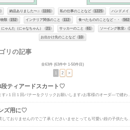
9
納品ありました〜♫
1191
私の仕事のことなど
1225
ハンドメイ
小物類
152
インテリア関係のこと
112
食べたもののことなど・・
562
にゃんた（にゃなちゃん）
21
サッカーのこと
61
ソーイング教室♪
お出かけ先のことなど
10
テゴリの記事
全63件 (63件中 1-50件目)
1
2
>
3段ティアードスカート♡
blog更新の励みになります♪１日１回バナーをクリックお願いします♪お客様のオーダ―で縫わせていただきました♪2歳の女の子用のティアードスカートです💛生地＆レースを持参いただき縫わせていただいたものです2歳くらいになるとこんなのがいいとか女の子は結構言えるようで可愛いですね・・うちの娘も幼稚園に通いだしてからは火曜日はクルッと回るスカートの日よ♪などと言ってたのを思い出しました私も娘にはひらひらふわふわ、ピンク、花柄、レースなどをいっぱい縫って着せていました💛そのころまでは私もひらひらしたものは全く着ていませんでしたがピンクとかは無いですが段々黒ですがひらひらしたものを好んで着るようになっていったように思います。。**********************************************************************見たよ！のクリックお願いします！*-*-*-*-*-*-*-*-*-*-*-*-*-*-*-*-*-*
ンズ用に♡
現在、第２土曜日は営業しておりませんのでご了承くださいませとっても可愛い姪の子供たち（ツインズ♡）４月から幼稚園に通っております・・・♡お盆に会えましたがやはり可愛い・・♡（とっても♡）お盆の帰省前は忙しくて今回はツインズの服が縫えなかったんですが会った時に姪と話して・・最近はA君用、K君用ね。。て渡したらそれぞれ自分用だ！と納得するらしいので色違いでもお揃いでも大丈夫らしいとの事・・・となると生地を探すのも探しやすいし♡で縫いました♡全くのお揃いだと最近そっくりに見える私たちがどっちかわからないし（私たちに会う時、姪が気を使って私の縫った服を着せてきてくれることが多いし♪）何かわかるようにはしたいと思い・・ふと思い立ち可愛いアップリケを探してみよう・・・♬で見つけたAとK・・・（アルパカとコアラらしく、ちゃんとイニシャルと動物を合わせてるらしい）（羊かと思った(-_-;)）首元のリブニットは色を変えて袖にアップリケを縫い付けて・・・・可愛い♡（自己