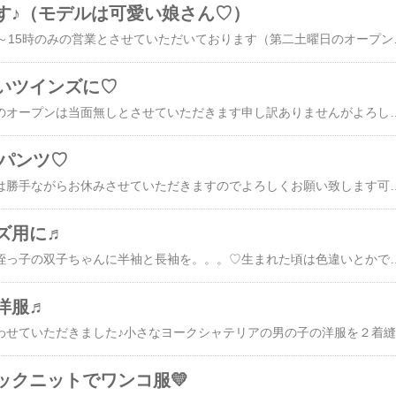
す♪（モデルは可愛い娘さん♡）
勝手ながら平日10時半～15時のみの営業とさせていただいております（第二土曜日のオープンは当面無しとさせていただいております）申し訳ありませんがよろしくお願い致します定期的にご来店いただいているお客様が春休みという事もあり娘さんを２人お連れに♪あ！可愛い～♪小学校低学年の娘さんなんですが目からうろこじゃないけど私じゃ思いつかないブルゾン
いツインズに♡
勝手ながら第二土曜日のオープンは当面無しとさせていただきます申し訳ありませんがよろしくお願い致します金土日で娘が夫の実家に遊びに行き、姪の家にもツインズに会いに遊びに行く行くとの事で・・・お土産に縫いました（木曜日にぎりぎり縫えました、、）この春に幼稚園に入園するという話になり早いわ～♡と思いつつ姪に幼稚園グッズを頼まれているのですが恐竜柄を希望しているとの事で♬その話のやり取りの際に兄が黄色、弟が緑が好きとのようで急遽首周りだけその色に・・・（緑が色移りが悪いですが）恐竜生地も注文しましたしネームタグもそれぞれの好きな枠の色のものを注文しましたし届いたら製作するのがとても楽しみです♡ちなみに、普段はこの手のものはそんなに得意ではないので我が子や親族のものしか作りません(-_-;)私が結婚した時に（4月に結婚しました）その年の１月に生まれたばかりの姪がとても可愛かったのを思い出しますがもう双子のお母さんとしてしっかり頑張ってるんだと思うと感動します♬*********
フパンツ♡
８月１２日（第２土）は勝手ながらお休みさせていただきますのでよろしくお願い致します可愛い姪っ子の可愛い双子に今回は夏のハーフパンツを縫いました♬新しく入荷した生地を使用しましたリップルのようなでも中厚のさらっとした生地でして、色違いにしたかったけど我慢してお揃いで・・・(笑)GW情報だと同じものを着たがるようなので・・・・💛でGWに双子に縫ったドットのニット生地でお母さん（姪っ子）にもお揃いのトップスを縫いました双子のは袖が片方ずつ黒で首回りも黒にしたので姪っ子のはどうしようかなあと考えたんですがまず日焼けしたくないだろうし7分袖で、、もともとシンプルな洋服を着る子なのでごちゃごちゃせずに。。片袖黒？両袖黒？なんだかイメージが違うなあ・・・ポケットだけ黒？裁断して縫い付けようとしたらなんか違うし・・・ってことでシンプル過ぎるドットのみで(-_-;)パンツとか黒にしたら可愛いし（本人小柄で華奢でお目目くりくりで可愛いし）良いかと。。。お盆休みに帰省するのできっと会えるでしょう♬**
ズ用に♬
明日から帰省するので姪っ子の双子ちゃんに半袖と長袖を。。。♡生まれた頃は色違いとかで縫ってたんですがお揃いでないと喧嘩までじゃないけど揉めることもあると聞いたのでほぼ同じにしてみました（＾ー＾）袖の黒い部分が左右、、、とか(笑)全く左右逆とか。。。(笑)色違いのほうが着てくれてる時どっちかわかりやすいんだけど(-_-;)長袖のほうは随分前に縫いかけていて仕上げなくっちゃと。。。ドットの半袖は今日裁断しささっと縫いました♬少し前にツインズの片方の子が体調崩したそうでもう一人の子が悪くならなきゃいいんですけど・・帰省中に顔を出してくれる予定なんで元気なツインズに会えることを願って💛身内なんであまり言うのもどうかなあと思いますが本当に可愛い双子でして♬最近は人見知りもしなくなって会話も何とか出来るし抱っこも出来るし♬あっという間に今月3歳になります💛もう1年で幼稚園ですかね。。。姪っ子が生まれたのが1月、私が結婚したのが4月なのでほぼ生まれた頃から見てる子なんでちゃんとお母さんしてることに感動です・・・（とっても
洋服♬
お客様の
ックニットでワンコ服💛