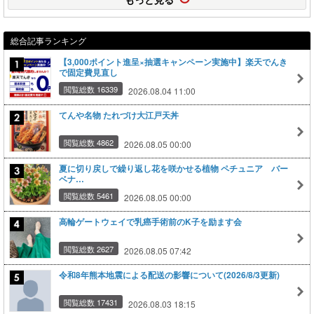
総合記事ランキング
【3,000ポイント進呈×抽選キャンペーン実施中】楽天でんき
で固定費見直し
閲覧総数 16339
2026.08.04 11:00
てんや名物 たれづけ大江戸天丼
閲覧総数 4862
2026.08.05 00:00
夏に切り戻しで繰り返し花を咲かせる植物 ペチュニア バー
ベナ…
閲覧総数 5461
2026.08.05 00:00
高輪ゲートウェイで乳癌手術前のK子を励ます会
閲覧総数 2627
2026.08.05 07:42
令和8年熊本地震による配送の影響について(2026/8/3更新)
閲覧総数 17431
2026.08.03 18:15