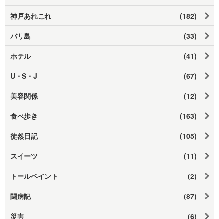
神戸あれこれ
(182)
バリ島
(33)
ホテル
(41)
U・S・J
(67)
美容関係
(12)
食べ歩き
(163)
徒然日記
(105)
スイーツ
(11)
トールペイント
(2)
闘病記
(87)
災害
(6)