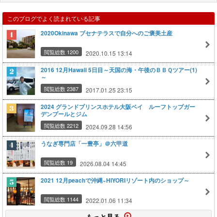
このブログでよく読まれている記事
2020Okinawa ブセナテラスで自分へのご褒美土産
閲覧総数 1200
2020.10.15 13:14
2016 12月Hawaii 5日目～天国の海・午後のＢＢＱツアー(1)
～
閲覧総数 2387
2017.01.25 23:15
2024 グランドプリンスホテル大阪ベイ ルーフトップガー
デンプールとジム
閲覧総数 2212
2024.09.28 14:56
うなぎ専門店「一豊亭」＠六甲道
閲覧総数 19
2026.08.04 14:45
2021 12月peachで沖縄~HIYORIリゾート内のショップ～
閲覧総数 1144
2022.01.06 11:34
もっと見る