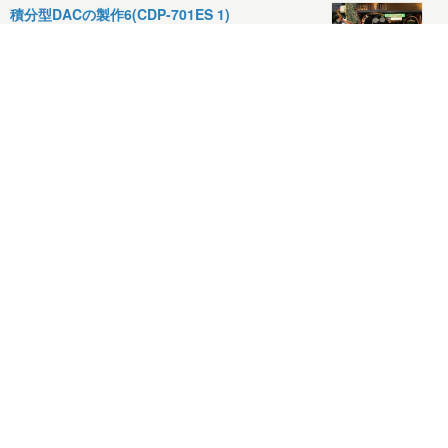
積分型DACの製作6(CDP-701ES 1)
2026.07.29
掌蹠膿疱症（しょうせきのうほうしょう）1.2
2026.07.27
自立型ソーラー発電システム0.48（ホール効果電
流トランスデューサセン…
2026.07.26
コメント(5)
今日の抜歯再植術シリーズ47.1（右上7歯根破
折、再植後19年経過症例…
2026.07.26