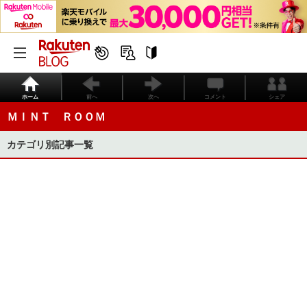
ホーム
前へ
次へ
コメント
シェア
ＭＩＮＴ ＲＯＯＭ
カテゴリ別記事一覧