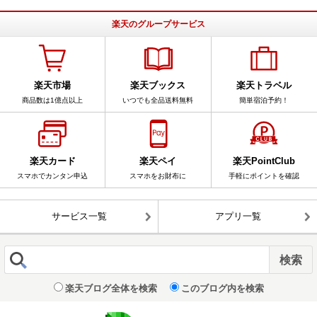
楽天のグループサービス
楽天市場
楽天ブックス
楽天トラベル
商品数は1億点以上
いつでも全品送料無料
簡単宿泊予約！
楽天カード
楽天ペイ
楽天PointClub
スマホでカンタン申込
スマホをお財布に
手軽にポイントを確認
サービス一覧
アプリ一覧
楽天ブログ全体を検索
このブログ内を検索