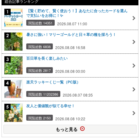
総合記事ランキング
【賢く貯めて、賢く使おう！】あなたに合ったカードを選ん
で支払いをお得に！✨
閲覧総数 14351
2026.08.07 11:00
暑さに強い！マリーゴールドと日々草の種を採ろう！
閲覧総数 6838
2026.08.08 16:58
百日草を長く楽しみたい
閲覧総数 2817
2026.08.08 00:00
楽天ラッキーくじ一覧（PC版）
閲覧総数 11202386
2026.08.07 08:35
友人と価値観が似てる幸せ！
閲覧総数 2150
2026.08.08 10:22
もっと見る