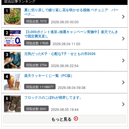
総合記事ランキング
夏に切り戻しで繰り返し花を咲かせる植物 ペチュニア バー
ベナ…
閲覧総数 7072
2026.08.05 00:00
【3,000ポイント進呈×抽選キャンペーン実施中】楽天でんき
で固定費見直し
閲覧総数 17635
2026.08.04 11:00
元気だったK子・心配なT子・せともの市2026
閲覧総数 2754
2026.08.06 22:54
楽天ラッキーくじ一覧（PC版）
閲覧総数 11198077
2026.08.04 09:38
フロックスのこぼれが発芽してます。
閲覧総数 2041
2026.08.05 19:44
もっと見る