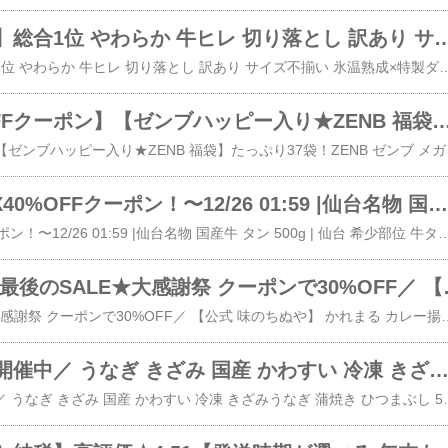
【ふるさと納税】総合1位 やわらか 牛ヒレ 切り落とし 訳あり サイズ不揃い 氷温熟成×特製ダレ 選べる 発送月 500g ～ 3kg 定期便 牛肉 サイコロステーキ 3
​【ふるさと納税】総合1位 やわらか 牛ヒレ 切り落とし 訳あり サイズ不揃い 氷温熟成×特製ダレ 選べる 発送月 500g ～ 3kg 定期便 牛肉 サイコロステーキ 31日連続第一位 満足度9割 肉の泉佐野
パスタ【30%OFFクーポン】【ゼンブハッピー入り★ZENB 福袋】たっぷり37袋！ZENB ゼンブ メガ盛り 福袋 楽天限定 送料無料｜糖質オフ 糖質制限 糖質コントロール グルテンフリー 小麦粉不使用 たんぱく質 詰
​【30%OFFクーポン】【ゼンブハッピー入り★ZE
牛タン 全品MAX40%OFFクーポン！〜12/26 01:59 |仙台名物 国産牛 タン 500g | 希少部位 黒タン 伊達 厚切り タン中 仙台 スライス 牛肉 焼肉 ギフト バーベキュー BBQ お中元 お歳暮 内祝 贈り物 プレゼント お祝い 送料無料 熟成 極み クリスマス グルメ
​全品MAX40%OFFクーポン！〜12/26 01:59 |仙台名物 国産牛 タン 500g | 仙台 希少部位 牛タン 国産牛タン 黒タン 伊達 厚切り タン中 仙台 スライス 牛肉 焼肉 贈り物 ギフト バーベキュー BBQ お中元 お歳暮 内祝 贈り物 プレゼント ギフ
かれまる ＼今年最後のSALE★大感謝祭 クーポンで30%OFF／ 【公
​＼今年最後のSALE★大感謝祭 クーポンで30%OFF／ 【公式 味のちぬや】 かれまる カレー揚げいももち 35g×6 16袋セット送料無料 [ 手軽 レンジで簡単 レンチン い
＼タイムセール開催中／ うなぎ きざみ 国産 かわすい 冷凍 きざみうなぎ 蒲焼き ひつまぶし 5～40食 【うなぎ屋かわすい】 送料無料 グルメ ウナギ 鰻 土用丑 誕生日プレゼント ギフト 内祝 お返し 大盛り 土用丑 国産 大容量 ちらし寿司 おにぎり お
​＼タイムセール開催中／ うなぎ きざみ 国産 かわすい 冷凍 きざみうなぎ 蒲焼き ひつまぶし 5～40食 【うなぎ屋かわすい