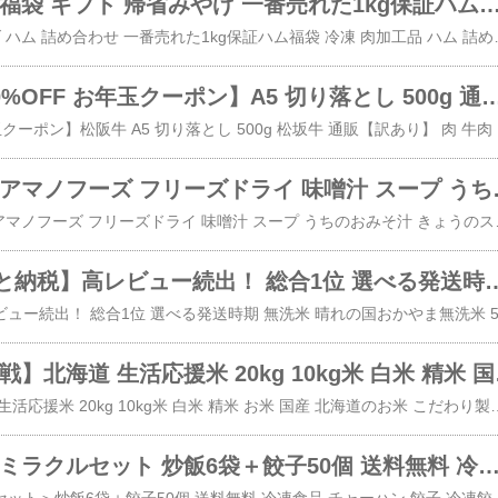
ハム ソーセージ福袋 ギフト 帰省みやげ 一番売れた1kg保証ハム福袋 冷凍 肉加工品 ハム 詰め合わせ セット ベーコン サンライズファーム 惣菜 ギフトお歳暮 お中元 訳あり フードロ
​ハム ギフト 帰省みやげ ハム 詰め合わせ 一番売れた1kg保証ハム福袋 冷凍 肉加工品 
松阪牛 【最大60%OFF お年玉クーポン】A5 切り落とし 500g 通販【訳あり】 肉 牛肉 すき焼き 切り落とし お年賀 2026 黒毛和牛 和牛 牛丼 しゃぶしゃぶ 牛しゃぶ 鍋 お弁当 高級 徳
​【最大60%OFF●お年玉
クーポン配布中 アマノフーズ フリーズドライ 味噌汁 スープ うち
​＼ クーポン 配布中／ アマノフーズ フリーズドライ 味噌汁 スープ うち
無洗米【ふるさと納税】高レビュー続出！ 総合1位 選べる発送時期 晴れの国おかやま無洗米 5kg 10kg 20kg 定期便《出荷時期をお選びください》 米 コメ 
お米 【最安値挑戦】北海道 生活応援米
​【最安値挑戦】北海道 生活応援米 20kg 10kg米 白米 精米 お米 国産 北海道のお米 こだわり製法 定温保管 低温精米 国産米 ぎんしゃり 家計お助け米 (5
福袋 大阪王将裏ミラクルセット 炒飯6袋＋餃子50個 送料無料 冷凍食品 チャーハン 餃子 冷凍餃子 通販 お取り寄せ 中華 仕送り レンチン 簡単調理 プレゼント