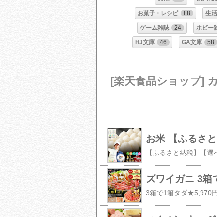
お菓子・レシピ
88
生活
ゲーム雑誌
24
ホビー
HJ文庫
46
GA文庫
58
[楽天食品ショップ] 