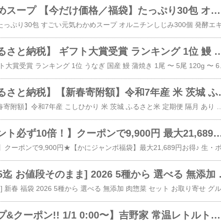
すごい元気わかめスープ 【今だけ価格／福袋】たっぷり30包 オルニチンしじみ300個 発酵エキス ダイエット食品 ダイエットスープ 置き換えダイエット 低カロリー 低糖質 糖質オフ 糖質制限 美容食品 満腹感 ぷるるん姫 ヘルシースタイル お歳暮 デイリーランキング1位
国産うなぎ【ふるさと納税】 ギフト大賞受賞 ランキング 1位 鰻 蒲焼き 1尾 〜 5尾 120g 〜 650g | 高級 長蒲焼 鰻 訳あり ウナギ un
​【ふるさと納税】 ギフト大賞受賞 ランキング 1位 うなぎ 国産 鰻 蒲
こしひかり【ふるさと納税】【新春寄附額】令和7年産 米 茨城 ふるさと米 定期便 
​【ふるさと納税】【新春寄附額】令和7年産 こしひかり 米 茨城 ふるさと米 定期便 隔月 あり 選べる 白米 無洗米 5kg 10kg 20kg 食べ比べ 生活応援 発送時期が選べる 《定期は翌月から出荷開始》 ブレンド こ
かに福袋【ポイント必ず10倍！】クーポンで9,900円 最大21,689円お得♪ 生・ボイル・タラバガニ・脚肉むき身から選べるカニしゃぶ 剥き身 生ずわい蟹 ボイルかに 抽選 ガチャ くじ
グルメ福袋 [1/15迄 お値段そのまま] 2026 
【ポイントアップ&クーポン!! 1/1 0:00〜】吉野家 常温レトルトやわらか牛丼の具 100g 介護用食品 栄養食品 レトルトパウチ やわらかい 歯ぐきでつぶせる ユニバーサルデザインフード UDF 長期保存 家族向け ストック 初売り