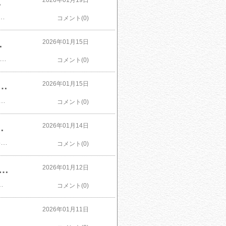
ス 食品ロス 【一部別途送料追加】
2026年01月19日
ハム 詰め合わせ セット ベーコン ソーセージ サンライズファーム 惣菜 ギフトお歳暮 お中元 訳あり 福袋 フードロス 食品ロス 【一部別途送料追加】価格：3,980円（税込、送料別) (2026/1/19時点)楽天で購入
コメント(0)
用 冷凍 冷食 食べ物 人気 お取り寄せ グルメ 父 母 ご馳走 冬
2026年01月15日
クーポン】松阪牛 A5 切り落とし 500g 松坂牛 通販【訳あり】 肉 牛肉 すき焼き すき焼き肉 切り落とし お年賀 2026 黒毛和牛 和牛 牛丼 しゃぶしゃぶ 牛しゃぶ 鍋 お弁当 高級 徳用 冷凍 冷食 食べ物 人気 お取り寄せ グルメ 父 母 ご馳走 冬 ◆価格：3,990円（税込、送料無料) (2026/1/15時点)楽天で購入
コメント(0)
のおみそ汁 きょうのスープ 選べる 25食 詰め合わせ セット 【 送料無料 北海道沖縄以外】 インスタント 食品 即席スープ 減塩 常温保存 備蓄 バレンタイン 2026 内祝い お買い物マラソン
2026年01月15日
のおみそ汁 きょうのスープ 選べる 25食 詰め合わせ セット 【 送料無料 北海道沖縄以外】 インスタント 食品 即席味噌汁 即席スープ 減塩 常温保存 備蓄 バレンタイン 2026 内祝い ギフト価格：2,598円（税込、送料別) (2026/1/15時点)楽天で購入
コメント(0)
こめ 米 ふるさと納税 訳あり 以上のお米ならこれ お米 岡山 kome musennmai お買い物マラソン
2026年01月14日
​【ふるさと納税】高レビュー続出！ 総合1位 選べる発送時期 無洗米 晴れの国おかやま無洗米 5kg 10kg 20kg 定期便《出荷時期をお選びください》 米 コメ こめ 米 ふるさと納税 訳あり 以上のお米ならこれ お米 岡山 kome musennmai価格：9,500円～（税込、送料無料) (2026/1/14時点)楽天で購入
コメント(0)
 20kg 10kg米 白米 精米 国産 北海道のお米 こだわり製法 定温保管 低温精米 国産米 ぎんしゃり 家計お助け米 (5Kg×4袋）(5kg×2袋) 美味しい おいしい 北海屋 ふるさと 応援米 格安米 ライス
2026年01月12日
Kg×4袋）(5kg×2袋) 美味しい おいしい 北海屋 ふるさと 応援米 格安米 ライス価格：5,780円～（税込、送料別) (2026/1/12時点)楽天で購入
コメント(0)
 お買い物マラソン
2026年01月11日