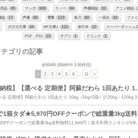
用品
45
マンガ
308
ラノベ
84
声優雑誌
31
アニメ雑誌
雑誌
17
声優
56
電撃
123
角川
90
一迅社
33
ファ
ガガガ文庫
44
MF文庫J
131
単行本
22
スーパーダッシュ
PSP PS3
23
サプリ
1
ドリンク
1
カテゴリの記事
全504件 (504件中 1-50件目)
1
2
3
4
5
6
...
11
>
お米 【ふるさと納税】【選べる 定期便】阿蘇だわら 1回あたり 10kg（5kg×2袋）計20kg～120kg 350
​【ふるさと納税】【選べる 定期便】阿蘇だわら 1回あたり 10kg（5kg×
ズワイガニ 3箱で1箱タダ
​3箱で1箱タダ★5,970円OFFクーポンで総重量3kg送料無料11,940円！楽天年間ラ