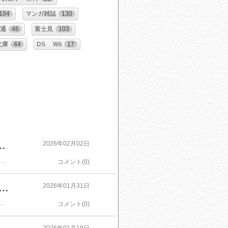
104
マンガ雑誌
130
ミ通
46
富士見
103
文庫
44
DS Wii
17
00円 ～210000円 3万5千円 ～ 21万円 高森町 オリジナル米白米 精米 ブレンド米 選べる配送 配送回数 毎月/隔月 2回～12回
2026年02月02日
2袋）計20kg～120kg 35000円 ～210000円 3万5千円 ～ 21万円 高森町 オリジナル米 お米 白米 米 精米 ブレンド米 ふるさと納税米 選べる配送 配送回数 毎月/隔月 2回～12回価格：35,000円～（税込、送料無料) (2026/2/2時点)楽天で購入
コメント(0)
★5,970円OFFクーポンで総重量3kg送料無料11,940円！楽天年間ランキング5年連続1位！カット生ずわい蟹700g/総重量1kg かに 蟹 カニ
2026年01月31日
ンキング5年連続1位！カット生ずわい蟹700g/総重量1kg かに 蟹 カニ ズワイガニ価格：5,970円（税込、送料無料) (2026/1/31時点)楽天で購入
コメント(0)