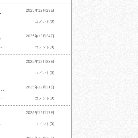
1日連続第一位 満足度9割 肉の泉佐野 泉佐野市 送料無料 圧倒的企業努力
2025年12月29日
 泉佐野市 送料無料 圧倒的企業努力価格：6,000円～（税込、送料無料) (2025/12/29時点)楽天で購入
コメント(0)
め合わせ セット ダイエット 中の栄養補給に 食物繊維
2025年12月24日
NB 福袋】たっぷり37袋！ZENB ゼンブ メガ盛り 福袋 楽天限定 送料無料｜糖質オフ 糖質制限 糖質コントロール グルテンフリー 小麦粉不使用 たんぱく質 詰め合わせ セット ダイエット 中の栄養補給に 食物繊維価格：13,684円（税込、送料無料) (2025/12/24時点)楽天で購入
コメント(0)
2025年12月23日
ト お祝い 送料無料 熟成 極み価格：10,800円（税込、送料無料) (2025/12/23時点)楽天で購入
コメント(0)
式 味のちぬや】 カレー揚げいももち 35g×6 16袋セット送料無料 [ 手軽 レンジで簡単 レンチン いももち 揚げもち 冷凍食品 ストック おかず 惣菜 揚げ物 お弁当 便利 甘口カレー ] セール SALE
2025年12月21日
ももち 揚げもち 冷凍食品 ストック おかず 惣菜 揚げ物 お弁当 便利 甘口カレー ] セール SALE価格：685円～（税込、送料別) (2025/12/21時点)楽天で購入
コメント(0)
歳暮 冬ギフト
2025年12月17日
】 送料無料 グルメ ウナギ 鰻 土用丑 誕生日プレゼント ギフト 内祝 お返し 大盛り 土用丑 国産 大容量 ちらし寿司 おにぎり お歳暮 冬ギフト価格：4,740円～（税込、送料無料) (2025/12/17時点)楽天で購入
コメント(0)