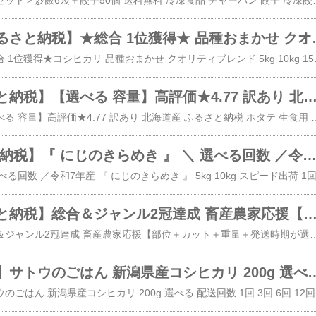
​＜大阪王将裏ミラクルセット＞炒飯6袋＋餃子50個 送料無料 冷凍食品 チャーハン 餃子
コシヒカリ【ふるさと納税】★総合 1位獲得★ 品種おまかせ クオリティブレンド 5k
​【ふるさと納税】★総合 1位獲得★コシヒカリ 品種おまかせ クオリティブレンド 5k
ホタテ【ふるさと納税】【選べる 容量】高評価★4.77 訳あり 北海道産 生食用 ファスナー付で便利 250g/500g/750g/1kg/1.5kg 帆立 小分け 訳あり パック ほたて 刺身 北海道産 帆立 貝柱 海鮮 海鮮丼 
​【ふるさと納税】【選べる 容量】高評価★4.77 訳あり 北海道産 ふるさと納税 ホタテ 生食用 ファスナー付で便利 250g/500g/750g/1kg/1.5kg 帆立 
お米 【ふるさと納税】『 にじのきらめき 』 ＼ 選べる回数 ／令和7年産 5kg 10kg スピード出荷 1回 or 3回 単品 定期便 白米 精米 国産 茨城県 桜川市おこめ おコメ ごは
宮崎牛【ふるさと納税】総合＆ジャンル2冠達成 畜産農家応援【部位＋カット＋重量＋発送時期が選べる！】宮崎牛【赤身＆霜降り】or【赤身】- 選べるカット 牛肉 500g 1kg 2kg 
​【ふるさと納税】総合＆ジャンル2冠達成 畜産農家応援【部位＋カット＋重量＋発送時期が選べる！】宮崎牛【赤身＆霜降り】or【赤身】- 選べるカット 宮崎牛 牛肉 500g 1kg 2k
【ふるさと納税】サトウのごはん 新潟県産コシヒカリ 200g 選べる 配送回数 1回 3回 6回 12回 定期便 3ヶ月 6ヶ月 12ヶ月 サトウのご飯 さとうのご