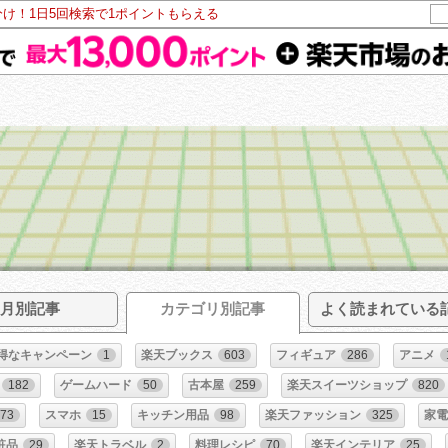
分け！1日5回検索で1ポイントもらえる
月別記事
カテゴリ別記事
よく読まれている
得なキャンペーン
1
楽天ブックス
603
フィギュア
286
アニメ
182
ゲームハード
50
古本屋
259
楽天スイーツショップ
820
173
スマホ
15
キッチン用品
98
楽天ファッション
325
家
粧品
29
楽天トラベル
2
料理レシピ
70
楽天インテリア
25