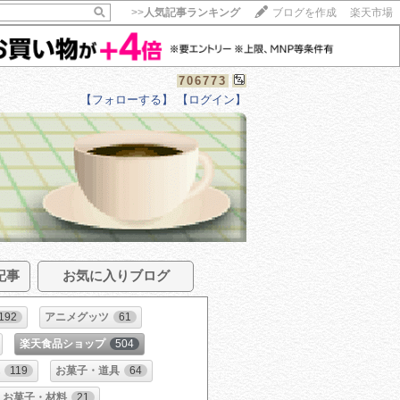
>>
人気記事ランキング
ブログを作成
楽天市場
706773
【フォローする】
【ログイン】
記事
お気に入りブログ
192
アニメグッツ
61
楽天食品ショップ
504
電
119
お菓子・道具
64
お菓子・材料
21