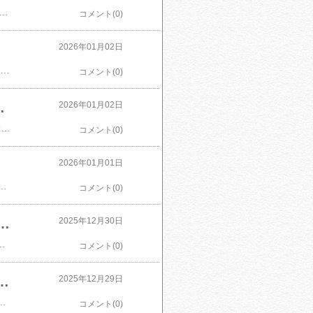
00〜】吉野家 常温レトルトやわらか牛丼の具 100g 介護用食品 栄養食品 レトルトパウチ やわらかい 歯ぐきでつぶせる ユニバーサルデザインフード UDF 長期保存 家族向け ストック 初売り価格：4,600円（税込、送料無料) (2026/1/2時点)楽天で購入
コメント(0)
ト ハム ニッポンハム
2026年01月02日
日本ハム 初売りセール 【本格派 ギフト NH-337】 訳あり［45.1%off （賞味期限が短い為）］ ハム 詰め合わせ 送料無料 上級 ホワイトロースハム パストラミローフ あらびき ミートローフ セット ハム ニッポンハム価格：1,780円（税込、送料無料) (2026/1/2時点)楽天で購入
コメント(0)
ロス 削減 フードロス 詰め合わせ 初売り 生活応援 送料無料 国産 お試し アウトレット 食べ物 料理
2026年01月02日
​【ポイント5倍】 海苔 福袋 訳あり 4000円→2222円! 賞味期限 間近 在庫処分 2026 焼き海苔 味のり 塩のり 七味 のり バラエティ セット 食品 焼きのり 全形 味付け海苔 食品ロス 削減 フードロス 詰め合わせ 初売り 生活応援 送料無料 国産 お試し アウトレット 食べ物 料理価格：2,222円（税込、送料無料) (2026/1/2時点)楽天で購入
コメント(0)
イト ウインナー セット
2026年01月01日
限が短い為）］ハム 詰め合わせ 送料無料 スモークハム ロース 生ハム スモークボロニア ペッパー ボロニア あらびきウインナー ホワイト ウインナー セット価格：1,680円（税込、送料無料) (2026/1/1時点)楽天で購入
コメント(0)
 3回 6回 12回 3ヶ月 6ヶ月 12ヶ月 特別栽培米 選べる発送時期 選べる容量 選べる配送回数 選べる 発送時期が選べる 上旬 中旬 下旬 精米 白米 お米 JA直送 農協（えちご中越農業協同組合）
2025年12月30日
時期 選べる容量 選べる配送回数 選べる 発送時期が選べる 上旬 中旬 下旬 精米 白米 お米 JA直送 農協（えちご中越農業協同組合）価格：10,000円～（税込、送料無料) (2025/12/30時点)楽天で購入
コメント(0)
生食 OK】カット生ずわい蟹 内容量 500g〜1kg (総重量 700g〜1.3kg) /1〜5箱【甲羅組 海鮮 ずわい蟹 蟹 カニ お歳暮 お中元】
2025年12月29日
00g〜1kg (総重量 700g〜1.3kg) /1〜5箱【甲羅組 海鮮 ずわい蟹 ズワイガニ 蟹 カニ お歳暮 お中元】価格：11,000円～（税込、送料無料) (2025/12/29時点)楽天で購入
コメント(0)