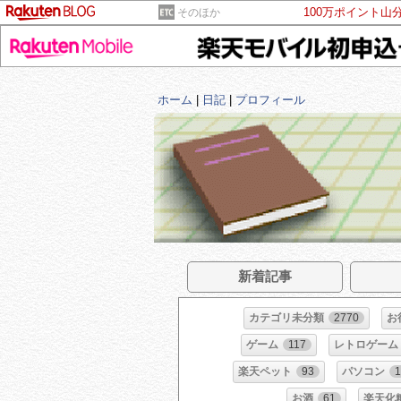
100万ポイント山
そのほか
ホーム
|
日記
|
プロフィール
新着記事
カテゴリ未分類
2770
お
ゲーム
117
レトロゲーム
楽天ペット
93
パソコン
お酒
61
楽天化