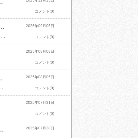
 薄切り ） 小分け （ 牛肉 焼肉 焼き肉 ふるさと 訳あり わけあり 人気 ランキング 北海道 別海町 年内配送 年内発送 年内 ）
2025年12月13日
51【発送時期が選べる 年末も】総合1位 やわらか 牛タン 400g 800g 1.2kg 2.4kg（ 厚切り 薄切り ） 小分け （ ふるさと納税 牛タン タン 牛 牛肉 焼肉 焼き肉 ふるさと 訳あり わけあり 人気 ランキング 北海道 別海町 年内配送 年内発送 年内 ）価格：6,000円～（税込、送料無料) (2025/12/16時点)楽天で購入
コメント(0)
位 訳あり お試し 定期便 米 コメ こめ わけあり お米 むせんまい 阿蘇びより あそびより 楽天スーパーセール お買い物マラソン 5kg 10kg 15kg 20kg こしひかり 《出荷時期をお選びください》
2025年09月05日
​【ふるさと納税】高レビュー 米 無洗米 生活応援 ランキング 1位 訳あり お試し 定期便 米 コメ こめ ふるさと納税 わけあり お米 むせんまい 阿蘇びより あそびより 楽天スーパーセール お買い物マラソン 5kg 10kg 15kg 20kg こしひかり 《出荷時期をお選びください》価格：11,500円～（税込、送料無料) (2025/9/6時点)楽天で購入
コメント(0)
コメ 7月2日より寄附額改定！
2025年08月08日
ふるさと納税】総合1位 獲得！ 米 5kg 10kg 20kg 白米 コシヒカリ 新米 食べ比べ 米ランキング 1位 数量限定 月内発送 発送月が選べる! 9月 9月発送 お米 2種 4種 食べくらべ 茨城県産 境町産 令和7年産 送料無料 3kg 12kg こめ コメ 7月2日より寄附額改定！価格：12,000円～（税込、送料無料) (2025/8/8時点)楽天で購入
コメント(0)
福岡県 赤村 おいしい お米 事業者支援 送料無料 白米 精米 国産 限定 ごはん ご飯 白飯 ゴハン
2025年08月05日
選べる 内容量 5kg 10kg 15kg 20kg | 楽天 ランキング1位 福岡県 赤村 おいしい お米 事業者支援 送料無料 白米 精米 国産 限定 ごはん ご飯 白飯 ゴハン (品番:3X2)価格：11,000円～（税込、送料無料) (2025/8/7時点)楽天で購入
コメント(0)
りもも 冷凍 大容量 もも肉 簡易包装
2025年07月31日
り とり肉 とりむね 鳥もも肉 小分けバック 鳥 とりもも 冷凍 大容量 もも肉 簡易包装価格：8,000円～（税込、送料無料) (2025/8/9時点)楽天で購入
コメント(0)
評価 令和6年産 令和7年産 新米 先行予約 | 米 お米 精米 白米 【選べる容量】5kg 10kg 15kg 20kg 佐賀県産 数量限定
2025年07月28日