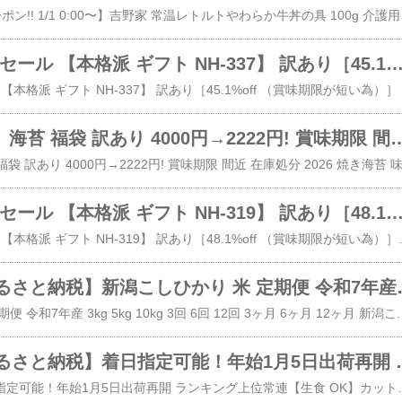
​【ポイントアップ&クーポン!! 1/1 0:
日本ハム 初売りセール 【本格派 ギフト NH-337】 訳あり［45.1%off （賞味期限が短い為）］ ハム 詰め合わせ 送料無料 上級 ホワイトロースハム パストラミローフ あらびき ミートローフ セッ
​
【ポイント5倍】 海苔 福袋 訳あり 4000円→2222円! 賞味期限 間近 在庫処分 2026 焼き海苔 味のり 塩のり 七味 のり バラエティ セット 食品 焼きのり 全形 味付け海苔 食品
日本ハム 初売りセール 【本格派 ギフト NH-319】 訳あり［48.1%off （賞味期限が短い為）］ハム 詰め合わせ 送料無料 スモークハム ロース 生ハム スモークボロニア ペッパー ボロニア あらびきウインナー ホワ
​日本ハム 初売りセール 【本格派 ギフト NH-319】 訳あり［48.1%off （賞味期
コシヒカリ【ふるさと納税】新潟こしひかり 米 定期便 令和7年産 3kg 5kg 10kg
​【ふるさと納税】米 定期便 令和7年産 3kg 5kg 10kg 3回 6回 12回 3ヶ月 6ヶ月 12ヶ月 新潟こしひかり コシヒカリ 特別栽培米 選べる発送
ズワイガニ【ふるさと納税】着日指定可能！年始1月5日出荷再開 ランキング上位常連【
​【ふるさと納税】着日指定可能！年始1月5日出荷再開 ランキング上位常連【生食 OK】カット生ずわい蟹 内容量 5