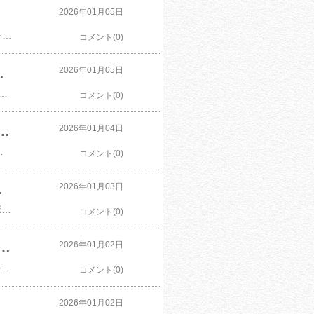
2026年01月05日
​【今だけ価格／福袋】たっぷり30包 すごい元気わかめスープ オルニチンしじみ300個 発酵エキス ダイエット食品 ダイエットスープ 置き換えダイエット 低カロリー 低糖質 糖質オフ 糖質制限 美容食品 満腹感 ぷるるん姫 ヘルシースタイル お歳暮 デイリーランキング1位価格：1,000円～（税込、送料無料) (2026/1/5時点)楽天で購入
コメント(0)
agi 丑の日 鹿児島 大崎町 ふるさと 人気 ランキング 送料無料
2026年01月05日
焼き 1尾 〜 5尾 120g 〜 650g | ふるさと納税 うなぎ 高級 長蒲焼 鰻 訳あり 不揃い 限定 ウナギ unagi 丑の日 鹿児島 大崎町 ふるさと 人気 ランキング 送料無料価格：7,000円～（税込、送料無料) (2026/1/5時点)楽天で購入
コメント(0)
隔月 あり 選べる 白米 無洗米 5kg 10kg 20kg 食べ比べ 生活応援 発送時期が選べる 《定期は翌月から出荷開始》 ブレンド こしひかり あきたこまち 茨城県 河内町 楽天限定
2026年01月04日
しひかり あきたこまち 茨城県 河内町 楽天限定価格：9,000円～（税込、送料無料) (2026/1/4時点)楽天で購入
コメント(0)
引き【エントリー不要！1/1-5 23:59】
2026年01月03日
​【ポイント必ず10倍！】クーポンで9,900円★【かにジャンボ福袋】最大21,689円お得♪ 生・ボイル・タラバガニ・脚肉むき身から選べるカニしゃぶ 剥き身 生ずわい蟹 ボイルかに 抽選 ガチャ くじ引き【エントリー不要！1/1-5 23:59】価格：11,111円（税込、送料無料) (2026/1/3時点)楽天で購入
コメント(0)
5種から 選べる 無添加 肉惣菜 セット お取り寄せ ハンバーグ 中身が見える ネタバレ 初売り 冷凍 食品 まとめ買い お肉 オードブル 正月 簡単調理 明和食品
2026年01月02日
​[1/15迄 お値段そのまま] 新春 福袋 2026 5種から 選べる 無添加 肉惣菜 セット お取り寄せ グルメ ハンバーグ 中身が見える ネタバレ 初売り 冷凍 食品 まとめ買い お肉 オードブル 正月 簡単調理 明和食品価格：3,980円（税込、送料無料) (2026/1/2時点)楽天で購入
コメント(0)
2026年01月02日