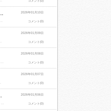
 冷凍餃子 通販 お取り寄せ 中華 仕送り レンチン 簡単調理 福袋 プレゼント価格：3,980円（税込、送料無料) (2026/1/11時点)楽天で購入
コメント(0)
g 10kg 15kg 20kg ＼ 選べる発送時期 ／令和7年産 定期便 茨城県つくばみらい市産 ｜ 米 コメ 単一米 コスパ 茨城県産 国産 早い 単一原料米 高評価 歳末感謝 お買い物マラソン
2026年01月10日
g 10kg 15kg 20kg ＼ 選べる発送時期 ／令和7年産 定期便 茨城県つくばみらい市産 ｜ 米 コメ 単一米 10000 11000 20000 22000 コスパ 茨城県産 国産 早い 単一原料米 高評価 歳末感謝価格：10,000円～（税込、送料無料) (2026/1/10時点)楽天で購入
コメント(0)
魚介 貝 人気 ランキング
2026年01月09日
小分け 訳あり パック ほたて 刺身 北海道産 帆立 貝柱 海鮮 海鮮丼 魚介 貝 人気 ランキング価格：6,000円～（税込、送料無料) (2026/1/9時点)楽天で購入
コメント(0)
ん 銘柄米
2026年01月08日
​【ふるさと納税】＼ 選べる回数 ／令和7年産 『 にじのきらめき 』 5kg 10kg スピード出荷 1回 or 3回 単品 定期便 白米 精米 国産 茨城県 桜川市 お米 米 おこめ おコメ ごはん 銘柄米価格：11,000円～（税込、送料無料) (2026/1/8時点)楽天で購入
コメント(0)
送料無料 【都城市】
2026年01月07日
g 送料無料 【都城市】価格：12,500円～（税込、送料無料) (2026/1/7時点)楽天で購入
コメント(0)
はん パックご飯 パックごはん パックライス 国産 米 レンジ 簡単 便利 保存食 備蓄 ローリングストック
2026年01月06日
​【ふるさと納税】サトウのごはん 新潟県産コシヒカリ 200g 選べる 配送回数 1回 3回 6回 12回 定期便 3ヶ月 6ヶ月 12ヶ月 サトウのご飯 さとうのごはん パックご飯 パックごはん パックライス 国産 米 レンジ 簡単 便利 保存食 備蓄 ローリングストック価格：38,000円～（税込、送料無料) (2026/1/6時点)楽天で購入
コメント(0)