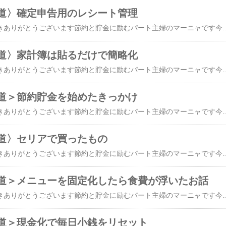
道〉確定申告用のレシート管理
​​今日もブログに来て頂きありがとうございます節約と貯金に励むパート主婦のマーニャです今日もよろしくお願いしますいつも本当にありがとうございます ↓にほんブログ村にほんブログ村にほんブログ村毎年の春の確定申告1年間の領収書やレシートを月毎に分けてそれをまた日付毎に分けてとレシート管理を工夫してなんとか作業を簡略化したいと色々模索しましたポイントカードなどのポケットファイルだと1日に数回お買物した場合ポケットのスペースが小さくて無理やり入れようとすると破れてしまったり出し入れに手間取ってしまったりしますそれで今年度の分からは大きなサイズハガキファイルにする事にしました数字シールも売っていたので日付として1枚1枚に貼って後からレシートを入れやすくしましたハガキファイルは60枚セットなので月末の30、31日は一緒に入れるようにしました１冊で２ケ月分入ります売っていたのはセリアさんです動画ではダイソーさんと紹介していましたが先日行ったらダイソーさんには日付シールもハガキファイルも売っていませんでした1ヶ月分の入力作業が終わったら翌々月分にします今回は2冊購入したので1冊目は1月2月分2冊目は3月4月分にすると少し作業に余裕を持つ事ができます入力が終わったレシートや領収書は台紙に貼ってファイリングして終了です日々の家計簿はレシート貼るだけ確定申告は日毎にまとめて管理して簡単作業にしました自分で確定申告ができるようになるととっても楽チンで自分のペースで処理ができるので工夫次第では時間の余裕も得ることがで
道〉家計簿は貼るだけで簡略化
​今日もブログに来て頂きありがとうございます節約と貯金に励むパート主婦のマーニャです今日もよろしくお願いしますいつも本当にありがとうございます ↓にほんブログ村にほんブログ村にほんブログ村費用や支出がある度に家計簿をつけるのは大変です後からつけようと思っても夜バタバタしていたらすっかり忘れてしまって気がついたら何日もレシートがお財布の中貰い忘れたレシートってなかったなぁ？遡って考えても記憶は曖昧になって段々家計簿をつけるのを嫌になってしまって気がついたらやめてしまってたそんな事を繰り返していたので家計簿はとても簡単にしましたレシートを貼るだけの家計簿を紹介している動画があったのでそれを真似て100均で揃えたバインダーノートで始めました使っているのはセリアの６リングファイルと６リングのリフィルです項目は食費、日用品費、外食、被服費その他（医療費、交際費など）に分けてそこに貼るだけです交際費でも外食でランチしたら外食費に入れています交際費はお中元や手土産品などですかね1週間毎に分けても良いし1ヶ月毎にしても良い我が家は2人暮らしなので1ヶ月にまとめてスペースを作ってますレシートの余分な所はカットして日付と合計金額がわかる様に 折り畳んでコンパクトにして貼っています月の初めはこんな感じでスペースが空いているのでスカスカですがレシート貼る度にお金使わないように心にブレーキがかかりますお買い物の後は
道＞節約貯金を始めたきっかけ
​今日もブログに来て頂きありがとうございます節約と貯金に励むパート主婦のマーニャです今日もよろしくお願いしますいつも本当にありがとうございます ↓にほんブログ村にほんブログ村にほんブログ村節約貯金を再燃したのはやっぱり動画の影響はとっても大きいですおすすめの動画にお家貯金をしている方の小銭やお札で溢れているお家なんて素敵な光景なんでしょうと眺めておりましたそうだ！！私もやってみたいそれがきっかけで再び節約を再燃してしまいましたでも節約のスキルって誰にでも必要だと最近は思うようになりました世の中は誘惑に溢れているテレビをつけてもSNSを見ても持っているものが欲しくなるいざお金を貯めようと思ってもそこが一番邪魔してくる要因でもありますよねそれで思ったんです人に左右されない生き方が一番お金に対して自由になれるんじゃないかなって昔の私のように浪費家であっても結局はお金や周りに翻弄されていてビシっと自分を持っていない感じがする喫煙やギャンブルも同じやめたくてもやめれない自分がいますよね好きなことをやっているようで結局は自分をいじめていたり弱さを隠していたりする節約貯金はなんのためにするんだって聞かれたら今の自分の楽しみと未来の自分への安心ですよって迷わずに答えられる人になりたいなぁ節約と貯金は趣味なんですお金集めるの大好きなんですそう堂々と言える自分になりたい本当にそうなんですよお財布の小銭を毎日リセットするだけで本当にお金大好きに
道〉セリアで買ったもの
​​今日もブログに来て頂きありがとうございます節約と貯金に励むパート主婦のマーニャです今日もよろしくお願いしますいつも本当にありがとうございます ↓にほんブログ村にほんブログ村にほんブログ村家計管理にとても便利だとずっと前からSNSで発信されているセリアのファスナー付きファイルを買ってきましたジッパーポケットは2枚入りで２つ買いましたカードポケットは10枚入りだったので１つ買いました家計管理を現金化したいので使いやすい様にセットしましたどの作業もお金大好きだからとても楽しく出来ましたお買い物したレシート管理をどうするかまた、色々調べて考えたいと思いますこれだ！！って思うものに出会ったらまた紹介しますね話題の韓国コスメやプチプラコスメを毎日楽しく更新中遊びに来てくださいね心よりお待ちしております ↓​​***今日のおすすめ***​[Fujiko公式] フジコ ニュアンスラップティント リップティント
道＞メニューを固定化したら食費が浮いたお話
​今日もブログに来て頂きありがとうございます節約と貯金に励むパート主婦のマーニャです今日もよろしくお願いしますいつも本当にありがとうございます ↓にほんブログ村にほんブログ村にほんブログ村若い時からお金に対してしっかりした感覚を持っている方の動画などを参考にしていると一番の節約は食費ということになるそうです私はわかっちゃいるけどできない派でした毎日同じものを食べることができずなんだか飽きてしまって食べられない・・・そんな気ままなことを言っておりましたひどい時にはお惣菜を買ったり冷凍食品を買い込んでチンして時短だと思っていた事もありますそれがなんとメニューを固定化すると買うものも決まっていて無駄使いがなくなるとわかりましたざっくりですが固定しているメニューです朝は タマゴサンド＆ホットコーヒー昼は 鮭と大根おろし夜は うどん朝のタマゴサンドに飽きたらチーズトーストにしてみる昼の鮭が飽きたら業務スーパーの魚のフライにしてみる夜のうどんはあんかけ、キツネ、焼きうどん、卵とじうどんなどレパートリーが豊富物足りない時は薄揚げを甘辛く炊いているのでいなり寿司にしておくなど一日200円から250円で済むように工夫しています５個入りで約220円ほどで冷凍室では常連さんです乾物や冷凍食品はまいばすけっとなど
道＞現金化で毎日小銭をリセット