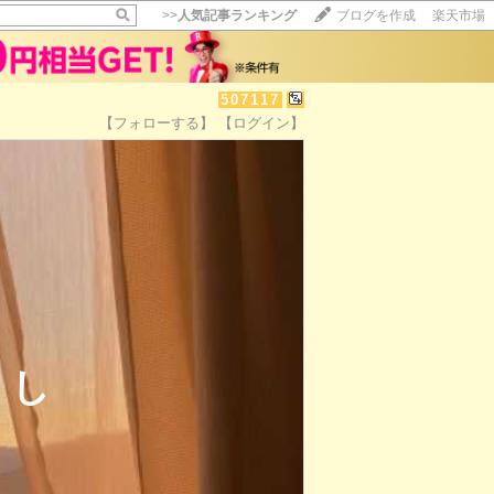
>>
人気記事ランキング
ブログを作成
楽天市場
507117
【フォローする】
【ログイン】
らし