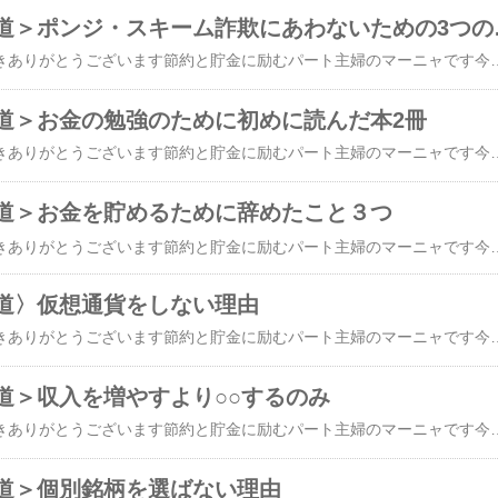
＜お金持ちへ
​​​今日もブログに来て頂きありがとうございます節約と貯金に励むパート主婦のマーニャです今日もよろしくお願いしますいつも本当にありがとうございます ↓にほんブログ村にほんブログ村にほんブログ村最近は「簡単にお金が増えます」「毎月○％の配当がもらえます」といった投資の話を見かけることが増えました。その中には「ポンジ・スキーム」と呼ばれる投資詐欺があります。ポンジ・スキームとは、新しく集めた人のお金を、先に参加した人への配当に回して信用させ最高潮に達した時に逃亡するという荒手の詐欺です。この手の詐欺は手を変え品を変えていつでもどの時代にでも現れます最初は本当に配当が支払われることもあるため、「本当にもうかるんだ」と信じてしまう人が少なくありません。今日は、私が気をつけたいと思っている3つのポイントをご紹介します。① 高すぎる配当金には注意する銀行の預金金利や一般的な投資では、短期間で大きく増えることはほとんどありません。それなのに「毎月10％の利益」「元本保証で高配当」などと言われたら、一度立ち止まって考えることが大切です。「うますぎる話には裏がある」と覚えておくだけでも、詐欺を避けやすくなります。② 信頼している友達からの紹介でも注意する「仲の良い友達がすすめてくれたから大丈夫」と思ってしまいがちですが、紹介した友達もだまされている場合があります。悪気がなくても、最初に配当を受け取って信用してしまうことがあるからです。大切なお金だからこそ、人間関係だけで判断しないようにしたいと思います最悪、騙すつもりはなかったと言われても蟠りや懸念はずっと残ります最終的にはお友達をなくしてしまうという結果にも繋がってしまいます儲かる投資話は本当に注意したいと思います③ 配当金の相場を知っておく投資にはリスクとリターンがあります。安全なのに高い利益がずっと続くという投資は基本的にありません。普段から投資信託や定期預金などの利回りを知っておくと、「この配当は高すぎるな」と気づきやすくなります。知識は自分のお金を守る一番の味方です。老後のお金は、時間をかけてコツコツ増やすことが一番の近道です。あ
道＞お金の勉強のために初めに読んだ本2冊
​​​今日もブログに来て頂きありがとうございます節約と貯金に励むパート主婦のマーニャです今日もよろしくお願いしますいつも本当にありがとうございます ↓にほんブログ村にほんブログ村にほんブログ村こんにちは。今日も来てくれてありがとうございます今日は、私がお金の勉強を始めるために読んだ本を2冊紹介したいと思います。私はもともと、お金のことはあまり得意ではありませんでした。「貯金はしたほうがいい」とは思っていても、何から始めたらいいのかわからず、不安ばかりでした。そんな私が出会ったのが、『お金の大学』と『サイコロジー・オブ・マネー』です。まず読んだのは『お金の大学』でした。この本は、お金の基本をとてもわかりやすく教えてくれます。節約、貯金、保険、投資、税金など、「生活に必要なお金の知識」が一冊にまとめられています。難しい言葉が少なく、イラストもたくさんあるので、本を読むのが苦手な方でも読みやすいと思いました。「知らないだけで損をしていたことがたくさんあるんだな」と気づかせてもらえた一冊です。次に読んだのが『サイコロジー・オブ・マネー』です。こちらは、お金の増やし方というよりも、「お金との付き合い方」や「人の考え方」を教えてくれる本でした。同じお金でも、人によって使い方や考え方が違います。だからこそ、自分に合ったお金との付き合い方を見つけることが大切なんだと学びました。特に印象に残ったのは、お金持ちになることよりも、「長く続けること」の大切さです。一度に大きく増やそうとするのではなく、コツコツ積み重ねることが未来につながるという考え方に、とても共感しました。この2冊を読み終えた今、私は「基本のお金の勉強はできたかな」と思っています。もちろん、世の中にはまだまだ知らないことがたくさんありま
道＞お金を貯めるために辞めたこと３つ
​​今日もブログに来て頂きありがとうございます節約と貯金に励むパート主婦のマーニャです今日もよろしくお願いしますいつも本当にありがとうございます ↓にほんブログ村にほんブログ村にほんブログ村お金を貯めようと思った時このままの生活ではきっとお金は貯まらないって思いましたまずは何から始めたらいいのかそれすらもわかりませんでしたとりあえず浪費につながるものはやめようと考えました① 人の目を気にするのをやめるお友達や職場の人など持っているものや着ている服などとかく女性は気にしてしまいますランチのお支払いの時に何気なく出すお財布ルイヴィトンだったりシャネルだったり彼に旦那様に買ってもらったのと嬉しそうにしています私も負けじとフェラガモの財布を買いましたが10年経ったので別のお財布に変えようとしましたが見栄を貼るのをやめました今はダイソーのペン入れポーチと使っています220円でしたお札もすんなり入りますし小さなファスナーの部分には小銭がしっかり入りますなんとレジで小銭を出すときとっても出しやすいし見えやすくてとってもいい❤️② 人の意見に左右されない私はなんだか人に流されやすいタイプ誰かが熱心に語り始めるとそうなんだ〜ってすぐに信じてしまうタイプなんです本当かなって疑り深い友人は話にのめり込む私の袖を引いて注意を促してくれましたいつもその友人がいるわけではないので信じ込まないで疑ってみるということをやってみることにしました性格が単純なんでしょうね自分というものをしっかり持たなければと思いました③お人好しをやめる気の良い私はついつい困っている人を見かけると助け舟を出してあげたくなりますそれがお金のかからないものならいいのですがランチ会などで割り勘にしようってなった時細かいのがない！！っていう人いますよね？それでいつもじゃぁ私立て替えておくから後からお願いねというの
道〉仮想通貨をしない理由
​今日もブログに来て頂きありがとうございます節約と貯金に励むパート主婦のマーニャです今日もよろしくお願いしますいつも本当にありがとうございます ↓にほんブログ村にほんブログ村にほんブログ村お金の勉強をするに当たって出てくるのが株式投資、投資信託、仮想通貨FXです今日はその中で仮想通貨のお話です仮想通貨が大体どんなものなのかいくら調べても私の頭には入って来ないんですそれにニュースでも何億と言うお金がネット上で消えたと聞くと心配で仕方ない今はきっと万全な体制でハッキングされない様にその手の優秀な専門家が管理されているのだろうと思いますが私としてはわからない理解できないものは取り敢えずやめておく以前もお話した様に 中国の友人に個別銘柄を強く押され投資信託に怪訝な物言いをされると個別銘柄の方がいいのかなぁと思ってしまった経緯がありますよく分からないものをしっかり理解しないで何となく始めてしまうと言うのはあの時に失敗したのでやめようと思っていますこれからこの先私の様な頭でもしっかり理解できてどこから見ても大丈夫だと 思えるなら仮想通貨の投資をするかもしれませんが今はしようとは思っていませんそれに仮想通貨の話を貯金や、株式投資などと同じような感覚で巷で耳にするような事も今はまだありませんそのような仕組みで儲けが出るのかどうやって取引するのかも私の場合理解しにくいんですそれならわかりやすい簡単で始めやすいのが一番だと考えていますおっかなびっくりの私は初めは銀行の積立貯金や職場の天引き貯金郵便局の定額預金など一度聞いたら大体理解できるものにお金を預けていました何度聞い
道＞収入を増やすより○○するのみ
​​​今日もブログに来て頂きありがとうございます節約と貯金に励むパート主婦のマーニャです今日もよろしくお願いしますいつも本当にありがとうございます ↓にほんブログ村にほんブログ村にほんブログ村お金の勉強を始めてさて何から始めようかと思いまずはこれまでの生活を変えずに一ヶ月間家計簿をつけました見えてきたのは外食の多さ衝動買い私の場合服ではなく食料品が多い 笑家計簿に外食は水色食費には黄色のマーカーを引いてじっくり・・・眺めておりました私のパートのお給料から積立NISAへの投資額は確保できていましたのでこのままの計画でも大丈夫だと思ったのですがチャットGPTでシュミレーションするともっと投資できないかな〜という思いが強くなってきましたそれで今の生活を維持しながらだと他に収入の良い仕事を増やすか副業をするかという選択になりましたでも中々仕事を増やすのは今の生活では難しいです家でのんびりしている時間は私にとってはとても大切な時間ですからそしてなんのための家計簿かと考えてみると笑いが込み上げてきましたこの浪費丸出しの家計簿の見直しをきちんとしないと本当の節約はできないということ割りの良い仕事を知人から紹介されてもそれが本当に自分に合っているかもわかりませんし意外と落とし穴はあるものですそれなら今の生活を維持しつつきちんと節約することがとても大事だと思いました苦しい切り詰める家計ではなく工夫次第でお買い物の量を減らしたりできないかなぁと考えて食費を見直すことにしましたスーパーに行くと誘惑がいっぱいお寿司のコーナーやお惣菜は今の季節ついつい手が伸びてしまいますキッチンに立つのが暑いですからね仕事帰りにお惣菜を買ってきてチンして食べられたらいうことなしですでもそうめんや冷やし中華冷やしうどんでもいいわけですパスタもレンチンで茹でれるんですからお仕事のお休みの日には涼しい時間に作っておく煮込み料理ならタイマーで作れますし考え出したらいっぱいアイディアが生まれてきました無理に仕事を増やすより節約と工夫が生活を支える一番の味方となりましたほうれん草は
道＞個別銘柄を選ばない理由