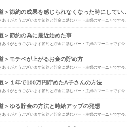
＜お金持ちへの道＞節約の成果を感じられなくなっ
​​​今日もブログに来て頂きありがとうございます節約と貯金に励むパート主婦のマーニャです今日もよろしくお願いしますいつも本当にありがとうございます ↓にほんブログ村にほんブログ村にほんブログ村日々節約と貯金お疲れ様です私も頑張っていますでも、中々成果を感じられない時ってありますか節約に疲れてしまってもういいやって思う時ありませんか私は結構ダメダメな性格なのですぐに飽きちゃったりもう無理って弱音を吐いてしまって節約を断念して元の浪費家生活になろうかと頭の中で過ぎる時がありますそんな時は節約してどれだけの金額が浮いたのか実際に計算してみることにしています週2日しか仕事をしていないので市場調査は毎度のことで近所のスーパーから遠くのちょっとお高いスーパーまで色々見て回っていますちょっと遠くのスーパーは電車で２〜３駅まで行かないとないのですがスイスイと自転車で行ったり健康のために歩いたりしてそのスーパーまで行くんですねそれで近くの安いスーパーで買ったらいくら浮くのか実際に計算してみるんです私って暇でしょ・・・笑電車代が往復 360円お肉が 約 200〜250円野菜が100円ほどすごい 近くの安いスーパーで買ったらこんなに浮いてるじゃないって家計簿の横に別の色のペンで書いたりしてますこの値段の比較をしていなかったら当たり前に安いことが生活の基準になっていてどれだけ節約できているか明確になっていないから私自身混迷して疲れて嫌になってしまうでもこうして成果を視覚化することでやれば必ず結果は出ていると思うようにしていますこれで根が単純なのでまた明日も頑張ろうって思える今、働ける間は少々の無駄使いがあってもいいけどやがて近い未来には働きたくても働けない現実がやってきます確かに色んな問題があって仕事辞めたいと思うこともあるけれど仕事があるっていい事だって思うようにしているんです若い時ほどのダメージ
道＞節約の為に最近始めた事
​​今日もブログに来て頂きありがとうございます節約と貯金に励むパート主婦のマーニャです今日もよろしくお願いしますいつも本当にありがとうございます ↓にほんブログ村にほんブログ村にほんブログ村節約を頑張ろうとあれこれ工夫をこらしてますがこうも物価の上昇が相次ぐと中々主婦としても売り場を右往左往してしまいますメニューを固定化しても支出を抑えるのはとても大変です帰宅時間が遅くなった時体調不良で食事の支度が出来ない時夜の遅い時間だとスーパーのお惣菜コーナーは売り切れてしまってどうしようかと思う時があります特に家人は血圧を気にしているのでいつもお弁当屋さんと言う分けにはいきませんそれで思いついたのか冷凍おかずです安くて賞味期限もそこそこあって減塩でカロリー控えめでこのおかずにご飯控えめにすれば私痩せるかもしれないと言う良いものを見つけました減塩でも、中々美味しいです外食が続いてしまった時など電子レンジで温めるだけで手早く食べれるので とても助かっています毎日楽しく更新中遊びに来てくださいね心よりお待ちしております ↓​​***今日のおすすめ***今回購入したおかずセットです10食入っているので冷凍室はパンパンですがチンするだけで食べれるので帰宅時間が遅い時や疲れて何もできない時に重宝しています減塩でカロリーも低めなのでコンビニ弁当よりはずっと健康的ですお味は薄味ですから子供や高齢者でも安心です​【期間限定P3倍】カロ
道＞モチベが上がるお金の貯め方
​​今日もブログに来て頂きありがとうございます節約と貯金に励むパート主婦のマーニャです今日もよろしくお願いしますいつも本当にありがとうございます ↓にほんブログ村にほんブログ村にほんブログ村毎日節約と貯金お疲れ様です私も頑張っていますよそれでもなんだかモチベが上がらない時ってありませんか？私時々あるんですよねスーパーに行くと買いたいものがいっぱいあってストレスが溜まっている時は特に自制が効かない時があります皆様もそんな時ありませんか？私は以前、にっこりニコニコ現金払いをしていた時があるんですある日、お釣りのお札９,000を取り忘れてしまいそれでキャッシュレスに変えた経緯があるんですが・・・確かに現金払いだとお財布から現金を出す時にブレーキが掛かりますキャッシュレスだとそれがない分歯止めが効かない時があるんですそれで買いすぎてちょっと凹んでしまったりします私の場合はゆる貯金とゆる節約ですからそれほど凹む必要もないのですがやっぱり続くと凹んじゃいますあははh〜〜〜笑そんな時は現金払いの時に頑張っていた現金コレクションを眺める事にしていますセリアのファスナーケースにポイントカード用のクリアポケットに千円札、五千円札、一万円札をファイリングして貯めていますキャッシュレスにしたから中々貯まらないのですが楽天ペイにチャージを少しづつ入れてお財布にはお札が入っているようにはしているんですよそれで月曜日のお財布の更新で残ったお札や小銭は貯金箱やファスナーケースに入れていますちょっ
道＞１年で100万円貯めたA子さんの方法
​​​今日もブログに来て頂きありがとうございます節約と貯金に励むパート主婦のマーニャです今日もよろしくお願いしますいつも本当にありがとうございます ↓にほんブログ村にほんブログ村にほんブログ村今日は介護の仕事の仲間で仲良くしているA子さんのお金の貯め方をお尋ねしたのでご紹介したいと思いますA子さんはシングルマザーで35歳からずっと介護施設で働いていました39歳で介護福祉士に合格しその後もずっと同じ介護福祉施設で働いていました私がお給料の天引き貯金をしていると話すとそれは凄いと感心してくれてその場ですぐに事務所へ申し込みに行くほどの積極的な人でしたその当時はもうすぐ50歳になると言う年齢で子供さん達はそれぞれ社会人になりお金もかからなくなってきた頃です老健施設からデイサービスへ移動になり日曜日が定休になりました老健では夜勤があって夜勤手当がもらえていたのですがディサービスでは夜勤がないのでその分お給料が下がりますそれでその分を副業という形で補うことにしたそうです今働いている所ではない介護事業所でホームヘルパーとして身体介護と生活援助のケアを日曜に３件午前と午後に入れて５時にはケアは終わるのでお買い物して自宅に帰るような日程を過ごされていました平日にもどこかでお休みがあるのですがこれは固定ではないので自分への休日として利用されていましたその副業の給料の振込を楽天銀行に指定してそのままブリッジでS&P500を毎月2万円ほど貯めたそうですボーナス時にはスポット購入をしてとにかく100万という目標を設定して貯金と投資を頑張ったそうです非常勤やパート勤務ではボーナスは支給されませんがちゃんとした施設で正社員で働けば給料は安くても年に2回はボーナスが支給されますそれを使わずにしっかり貯め込むことで早々と100万円の貯金に成功したそうですそれに給料の天引きは銀行の利息よりも割高で引き出しにも時間や手続きが大変ということもあり使わずに残して行けたとも話していました長年暮らしていると急に冷蔵庫が壊れた洗濯機が故障など様々なトラブルに見舞われますがお金があればいつでもなんでも対応できます預貯金は利息は安いけど急な出費のための準備金として用意してそれ以外は全て投資信託へ投資しているそうです女性一人の暮らしにとってお金ほど強い味方はありません人の心は変わるけれどお金の価値は年々下がるとは言われていてもいきなり180度手のひらを返される人間関係よりもずっと得難い親友ですA子さんは更
道＞ゆる貯金の方法と時給アップの発想
​​今日もブログに来て頂きありがとうございます節約と貯金に励むパート主婦のマーニャです今日もよろしくお願いしますいつも本当にありがとうございます ↓にほんブログ村にほんブログ村にほんブログ村皆様は貯金ってどうやってしていますか？私はゆる〜い貯金を始めてから少しづつですが貯まってきています貯金は積立貯金が一番良い方法だと以前、学んだこともありネットバンキングでお給料日に自動で引き落としになるようにしていますそれも金額を言うのがちょっと恥ずかしくなる程度なんですが・・・笑そしてもう一つこれも金額が言えない程の額ですが積立NISAをやっています銀行の貯金は生活準備金のためです大体100万円くらいあればなんとか数カ月は生活できるかなくらいの金額です積立NISAは将来年金暮らしになった時用に準備していますどれも少額ですがつもりつもれば数十万から数百万になり積立NISAは年率５％の運用であれば10年20年長く続けるほどに複利で増えてくれるのでとても楽しみです最近、ニューㇲを見ていると半導体が注目されていてエヌビディアという会社がよく出てきていますS&P500の中にもエヌビディアの会社が入っていますのでとても楽しみで注目しているんですこの積立貯金と積立NISAを始めて生命保険は解約しましたこの解約した返戻金を積立NISAの成長枠に投入しました時給1270円のクリーニング店の仕事を辞めて資格を利用して訪問ヘルパーの仕事に転職したら時給が上がりました高齢者ではなく知的障害や自閉症の方への福祉支援の仕事です友人の娘さんは小学校の教員免許を持っています非常勤枠の採用しか合格しなくてベビーシッターの仕事をしていますが時給がなんと2,000円だそうですこれしかできないとあきらめないで時給が安いと思ったら転職を考えるのも一つの手だ