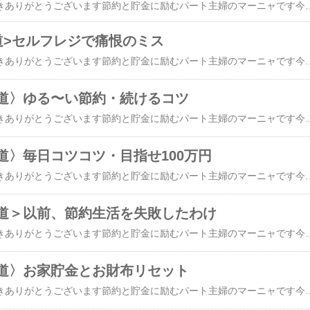
​今日もブログに来て頂きありがとうございます節約と貯金に励むパート主婦のマーニャです今日もよろしくお願いしますいつも本当にありがとうございます ↓にほんブログ村にほんブログ村にほんブログ村皆様は食糧品などはどんな所でお買い求めされてますか？私が利用しているのは食品館あおば肉のハナマサ業務スーパーまいばすけっと オオゼキ自宅から徒歩圏内の場合もありますし自転車で行く所もあります業務スーパーは家人が車で連れて行ってくれる事もあれば電車で1人で行く事もあります業務スーパーは朝9時から開いてますから 早く行ってお買い物を済ませて作り置きおかずの準備をしたり煮込み料理をしたりしています本日、買って来たものは冷凍マンゴーはヨーグルトと一緒にミキサーにかけてスムージーにハンバーグとマカロニサラダは疲れた時や帰りの遅い時にタマネギのスライスは細かく切れば焼き飯にも使えますスジ肉は下処理が終わってるので煮込むだけでOK🆗これだけ買っても2,300円です業務スーパーはお店によっては生鮮野菜がない所もあります電車で移動しないといけない所は荷物が多くなると持ち帰るのが大変なのでショッピングカートがあるといいな〜って最近は思うようになりました毎日楽しく更新中遊びに来てくださいね心よりお待ちしております ↓​​***今日のおすすめ***電子レンジでゆで卵が作れる簡単ゆで卵メーカー朝のタマゴサンドに大活躍です​レンジでらくチン！ゆでたまご4個用ゆで卵メー
道>セルフレジで痛恨のミス
​今日もブログに来て頂きありがとうございます節約と貯金に励むパート主婦のマーニャです今日もよろしくお願いしますいつも本当にありがとうございます ↓にほんブログ村にほんブログ村にほんブログ村とってもとってもお久しぶりです皆様、お元気でしたか？私も元気に節約と貯金に励んでおりますにっこりニコニコ現金払いも続けておりましたが先日、お買い物に行って痛恨のミスをやらかしてしまいました近所のまいばすけっとでお買い物をして最近はセルフレジが普及していて現金OKエリアとキャッシュレスエリアに別れていて私は現金OKエリアでいつも精算するんですねちょうど月曜日だったのでお財布をリセットする日でしたから一万円札を現金投入口に入れました小銭がジャラジャラ出てきるのでそれを小銭入れに入れてお札のお釣りが出るのがレジの一番した辺りでレシートと小銭だけを受け取って品物をエコバッグに詰めて9,000円を受け取るのを忘れてお店を出てしまいましたその後、さぼてんさんでカツ丼を買うためにお店に立ち寄ったらお財布にお金が入っていないのでとっても驚いてしまいましたさぼてんさんでは仕方なくクレジットカードで支払いを済ませてさぼてんさんの店員さんに事情をお話ししてカツ丼は作ってもらいながらまたまいばすけっとに戻りましたまいばすけっとのスタッフの方に事情を話すと次のお客様が申し出てくれて9,000円のお札は無事手元に戻ってきましたホッと安心しました日本って本当に良い国だと改めて思いましたカツ丼を取りにさぼてんさんに行くと無事お札の9,000円があったことを伝えるとスタッフの方々全員がガッツポーズをしてくれましたそして、セルフレジでのお札の取り忘れって中高年には結構多いらしいのでお気をつけ下さいねと言われましたそうなんだ・・・と改めて納得しましたそして、帰宅して家人にその一件を伝えると楽天ペイやキャッシュレス用のカードにした方が取り忘れがないから安心じゃないかと言われました次のお買い物の時に電子マネーのWA
道〉ゆる〜い節約・続けるコツ
​今日もブログに来て頂きありがとうございます節約と貯金に励むパート主婦のマーニャです今日もよろしくお願いしますいつも本当にありがとうございます ↓にほんブログ村にほんブログ村にほんブログ村節約して頑張った分だけ貯金しようと思い立ち早くも、2ヶ月がたちました私の場合、決め決めのきっちりだと性格上続かないとわかってましたので浪費と節約の間を行ったり来たりそんな節約生活です今週は何かとイベントが多くて外食費がかさみましたしかし、外食しているからその分、食費は抑えられていますえ？そんな考えでいいの？そんなお声も聞こえそうですが今週ができなかったら来週頑張ればいいのじゃないかしら外食が多くてもにっこりニコニコ現金払いは持続しているのでお支払いの時には頭の中で使いすぎの警告音は鳴り響いておりますでも、そんな時でも気持ちよく生きていきたいですからね食べましょ食べましょ家族の笑顔が何よりのご褒美です「しかし、来週は締めていきますよ」そういうと家人はうなずきます「協力してね」「勿論だよ」と返事が返ってきますそれでいい節約も貯金も何の為でしょうかそれは幸せに生きる為ですお金はないよりあった方がいいでも切り詰めすぎてギスギスするより使う時は使うそれが私流なのですマンスリーの手帳には短い日記を書いてるので後から浪費の原因は読み返せば納得できますマンスリー手帳の日記はこんな感じです写真はあるサイトからお借りしてきました流石に 日記をお見せすることができませんでし
道〉毎日コツコツ・目指せ100万円
​​今日もブログに来て頂きありがとうございます節約と貯金に励むパート主婦のマーニャです今日もよろしくお願いしますいつも本当にありがとうございます ↓にほんブログ村にほんブログ村にほんブログ村毎日お財布の小銭をリセットしながらレシートの整理をして月曜には1週間のすべてのお金をリセットしています100均で揃えた便利グッズにコレクションしながら貯金を楽しんでいます小銭をリセットした時に一旦はコインケースに入れますがそれがいっぱいになったら大きな容器に入れ直しますガラスの容器や何かの箱に入れて見るたびに頑張ろうって思いますお札はセリアのジッパーケースにカード入れを購入してそこに一枚ずつコレクションしていますとりあえず年内の目標は100万円積立NISAや自動積立もやっていながらの小さな貯金ですが100万円の目標は取り敢えず100万あれば一時的になんとかなるという金額です30代初めに離婚した時も100万あったからなんとかなったし子供が進学したいと言い出した時も取り敢えず100万あればあとはどうとでもなったそれで一年の目標は取り敢えず今年も100万円突然の病気入院ややっぱり行きたくなったなぁと思い出した海外だってこれくらいあればすぐに行けるからねお金は寂しがし屋さんだから仲間を連れてくると聞いてうわぁ〜〜そうなんだってすぐ信じてしまった私ですそしてこうして毎日貯まったお金を見ることで私のテンションは下がることなく小銭リセットお財布管理が順調にできているのです毎日楽しく更新中遊びに来てくださいね心よりお待ちしております ↓​​***今日のおす
道＞以前、節約生活を失敗したわけ
​​今日もブログに来て頂きありがとうございます節約と貯金に励むパート主婦のマーニャです今日もよろしくお願いしますいつも本当にありがとうございます ↓にほんブログ村にほんブログ村にほんブログ村随分前のこと節約をしているお友達がいて私もやろうと思った事がありましたキャベツの芯を細かく刻んで玉ねぎと一緒に炒めてカレーに入れたり毎日の食費を本当に切り詰めてやりくりしていました主婦向けの節約雑誌を参考にしていると言うので、私もその雑誌を買って真似てみることにしましたその雑誌に載っていた主婦はお買い物は１週間に一回だけ約3,500円ほどの購入しかも４人家族でしたその主婦は専業主婦でしたので日中の誰もいない時間子供は学校、夫は会社そんな時間を利用しては作り置きを何品も作っていました私は常勤で介護の仕事をしていましたのでとてもそんな時間はなくて当然、１週間3,500円なんて無理も無理・・・・あっけなく挫折してしまいました今回は通常通り節約しないまま一体いくら使っているのかを家計簿をつけながら確認してこれは無駄、これは浪費とチェックしながら無理のない金額を設定して１週間をやりくりしています１週間 15,000円で設定しました４週間で60,000円です現金化したら実際お金を支払う段階でブレーキがかかりますのでかごに入れる食品もしっかり吟味するようになりました挫折するにはそれなりの理由があります自分に合った節約法が必ずあるので諦めないで見つけるようにするのが良いと思いますそれぞれのお家によってはお肉が好きな家族お米が好きな家族甘いものが好きお酒が好きなどいろんな家族がいてそれぞれの個性があるので成功し
道〉お家貯金とお財布リセット
​今日もブログに来て頂きありがとうございます節約と貯金に励むパート主婦のマーニャです今日もよろしくお願いしますいつも本当にありがとうございます ↓にほんブログ村にほんブログ村にほんブログ村お財布を毎日リセットしていますお財布の中のレシートの整理と小銭貯金をする為です小銭は100均で買ったコインケースに入れています100円玉はあと少しですが500円玉は10枚貯まりましたので小銭貯金500玉用の缶へ移動しました缶の中へ移動するとやっと10枚貯まったと思ったけどスカスカでまだまだ頑張らないとなぁってやる気になります特にカツカツの節約をしているわけではありません1週間7千円などは到底無理なのでできる範囲でやるのが私のゆるい節約法ですそれでも貯まるから楽しいものです韓国コスメを中心にプチプラのコスメをご紹介しています毎日楽しく更新中遊びに来てくださいね心よりお待ちしております ↓​​***今日のおすすめ***​今日は雨と曇りのお天気だけどキラキラな春が来ましたよね🎵明るい色でバッグもハンカチもおしゃれにしたい​【最大2万円OFFクーポン対象