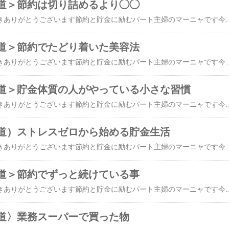
道＞節約は切り詰めるより◯◯
​​​今日もブログに来て頂きありがとうございます節約と貯金に励むパート主婦のマーニャです今日もよろしくお願いしますいつも本当にありがとうございます ↓にほんブログ村にほんブログ村にほんブログ村毎日の節約頑張っていますか？私もお財布や楽天ペイまいばすけっとカードとにらめっこしながら節約に勤しんでいますこれほど物価高が続くと必要最低限を購入していてもレシートを見るとため息ばかり出てしまいます何をどう切り詰めようかと考えいると頭が痛くなってきますそれでも毎日のメニューを固定化したりご飯を格安の麺類に替えるだけで意外と節約は頑張れるものです私はふと思った事があります節約って切り詰める事ではなくて毎日の暮らしを習慣化させることではないかなと習慣にすると節約は暮らしの一部になり改めて新しい節約を考える必要もなく毎日をただ繰り返すだけでいい・・・毎日同じメニューがあきてしまうなら一週間のメニューにしてもいいじゃないですか？唐揚げや野菜炒め出来合いのトンカツも作る手間と油の後片付けから解放されます酸化した油をもったいないと思って何度も使うよりお肉屋さんのコロッケやトンカツの方が美味しかったりします冷凍のうどんは安価で手に入りやすく冷凍しておけば日持ちもするので在庫がなくなり次第補充しています今ならぶっかけ冷やしうどんや焼きうどんも家人は喜びますお肉が高いと思う日もありますそんなときはチクワやさつま揚げで代用したりもしています買っておくと炒飯にいれても美味しいです節約生活もあんまり切り詰めるとだんだんテンションが下がってきてどうしようもなくストレスを感じることもあるので自分の心とお財布と上手に相談しながら頑張ろうと思っています卵だけでも美味いって最高おネギはいつも刻んで冷
道＞節約でたどり着いた美容法
​​今日もブログに来て頂きありがとうございます節約と貯金に励むパート主婦のマーニャです今日もよろしくお願いしますいつも本当にありがとうございます ↓にほんブログ村にほんブログ村にほんブログ村お金持ちになったらあぁしたいあれも欲しいと夢を見ていましたブランド品を身にまとい晴々とした自分を想像していましたしかし、実際に節約生活に入るとそんな淡い夢はことごとく消えて行きあるのは現実の世界です初めは、ちふれやセザンヌなどのプチプラコスメを使っていましたが動画を見ているうちに ある事を思う様になりましたそれは肌に極力負担をかけないで天然素材のものを使うと言う事どんな洗顔フォームを使っても洗い上がりの頬はなぜかカサカサしていて化粧水を重ねてつけても効果があるのはその時だけでしたそして、ベビーオイルクレンジングと炭酸美容に出会い自分なりに試行錯誤しながら素朴美容、炭酸美容、オイルクレンジングをドッキングさせてスキンケアをする様になりました今は紫外線も強い季節ですからUV効果がありカバー力のある韓国コスメのトーンアップベースを使っていますクレンジングには米油を顔全体に伸ばしてUVのベース剤が浮いてるまでクルクルしていますティッシュで優しく抑えがら油分も吸い取ったら炭酸洗顔をして終わりです炭酸洗顔は化粧水の代わりもしてくれるので水気を拭いたら乳液だけで完了です炭酸水の洗顔は市販のものでも良いのですが私は重曹とクエン酸を購入して毎朝と晩に作っていますメイクは職業柄 眉と色つきのリップ程度でバッチリメイクはしませんからメイク落としも比較的楽です炭酸水は重曹とクエン酸で作るので費用もそれほどかかりません食品用のグレードを使っていますお肌のカサカサもなくなり頬のシミも薄くなりましたこれは肌に負担をか
道＞貯金体質の人がやっている小さな習慣
​今日もブログに来て頂きありがとうございます節約と貯金に励むパート主婦のマーニャです今日もよろしくお願いしますいつも本当にありがとうございます ↓にほんブログ村にほんブログ村にほんブログ村「お金の貯まる人」は特別な収入があるわけではなく毎日の小さな習慣を大切にしていると言われています小さな習慣とはどんな事でしょうか私調べですがお付き合いくださいね1、家計簿をつけて大まかな収支を把握しておく毎日ではなくてもお財布を整理するときに出てくるレシートをすぐにゴミ箱ではなく家計簿をつけてから処分する毎日きちんと家計簿をつけるのは几帳面は人にとってはなんでもないことでも私のようにスボラな人間には難しい時もあります2〜３日に一度でもいいから家計簿をつけるという習慣をつけるだけでお金の流れを掴む事ができますえ〜〜！！っという声が聞こえそうですが一緒にゆる〜く始めましょう2、昇給しても生活を変えない昇格、昇給 真面目に仕事に取り組んでいたら昇格、昇給の時が訪れますまた転職したりしてお給料が上がる事もあるでしょうそれでも今までの生活の質を変えないで暮らしているという事を聞きます3、人と自分を比べないお友達とランチに行くとついつい気になるのがお洋服と持ち物です彼女は可愛いバッグを持ってるのに私はいつものリュックだわそう卑下したくなるけどリュックでも１億目指す私には大きな目標があるそんな気持ちでいたいものです人と比べない習慣が身につくと意外な所で心が折れないことに繋がったりします人は人自分は自分という思い癖が身についていつしか強い心になれるかもしれませんね4,そして最後は読書の習慣お金の勉強から節約術まで読書を習慣にすると良い事がいっぱいブックオフや楽天ブックスなどで中古を買ってもい
道）ストレスゼロから始める貯金生活
​今日もブログに来て頂きありがとうございます節約と貯金に励むパート主婦のマーニャです今日もよろしくお願いしますいつも本当にありがとうございます ↓にほんブログ村にほんブログ村にほんブログ村節約や貯金というと「我慢ばかりでつらい」と感じる人も多いですが、本当に大切なのは無理なく続けること。今日は私が実践しているストレスをためない節約習慣や、自然とお金が残る小さな工夫をご紹介したいと思います少しでも参考になれば嬉しいです私が実践する“ゆる貯金生活”のヒントをまとめてみました・「安いから買う」を減らして、本当に必要な物だけを買うスーパーではついつい特売に目が行って買う予定ではないものまで買ってしまいがちです無駄買いを防ぐには買い物メモをしっかり書いて誘惑に負けないマインドも大切です献立のラインから外れないようにすることも大切です・コンビニにはなるべく立ち入らないなるべくコンビニには立ち入らない様な工夫も大切ですこれから暑くなるのでお茶は半分凍らせて持ち歩くとか保温効果のある水筒を持ち歩くなど小さな工夫が実を結びます楽天ペイへのチャージなどどうしてもコンビニへ行かなきゃいけない時もありますがあまり店内を一周して新商品や好物を見ないように気をつけています・外食をゼロにせず、“週1の楽しみ”にする家族での外食は楽しいですよね今週はどこにしようか？考えるだけでワクワク楽しいです小さな楽しみですがガストやサイゼリヤ、かつや、吉野家、丸亀製麺などお財布に優しいファミレスを味方につけてもいいと思います・ポイ活やキャッシュレス還元を無理なく活用する現金のお釣りをもらい忘れてから私もキャッシュレスになるべくしていますお金を移して普段のお買い物をするだけでポイントが増えるのでちょっと得した気分になりますこのポイントがガストでの外食代になったりお米を買うのに一役も二役も活躍してくれています・“節約＝苦しい”ではなく、“安心を増やす行動”と考えるお金がない時の心細さと言ったら本当に辛いし不安だし若い頃は若さで乗り切
道＞節約でずっと続けている事
今日もブログに来て頂きありがとうございます節約と貯金に励むパート主婦のマーニャです今日もよろしくお願いしますいつも本当にありがとうございます ↓にほんブログ村にほんブログ村にほんブログ村​節約生活をしようと決めてまず初めにやった事は必ずレシートをもらう事です初めのうちはそのレシートをノートに貼っていただけだったのですが月末にまとめて計算するにはちょっと手間が大きいと感じましたそれでそのレシートを元に家計簿をつける事にしましたこれでお金の流れが見えてきました食費が今月は多いとか外食は少なくなったとかその月の反省や成功がハッキリ数字化する事で見えてくるようになりました残念ながらにっこりニコニコ現金払いをやめる事になりましたがこのレシート&家計簿でしっかりお金の流れが見えています私は仕事もしているので毎日家計簿をつける事は出来ないけど2、3日たまったレシートを家計簿につけそのレシートを糊づけしてノートに貼っています毎日絶対という約束よりゆるゆるな毎日の方がずっと長く続くと思っています後ろの後半3分の1は家計簿前の部分はレシート貼りのスペースとしてノートを使っています 家計簿は高いものではなく100均のＢ罫線のタイプを購入して使っています家計簿として売られているものは決まった場所に書くので私としては不要な欄もあります自分用にカスタマイズして書きやすく続けやすい事にポイントを置いてます今日の記事が参考になれば嬉しいです今日の努力が明日の幸せと豊かさにつながります様
道〉業務スーパーで買った物