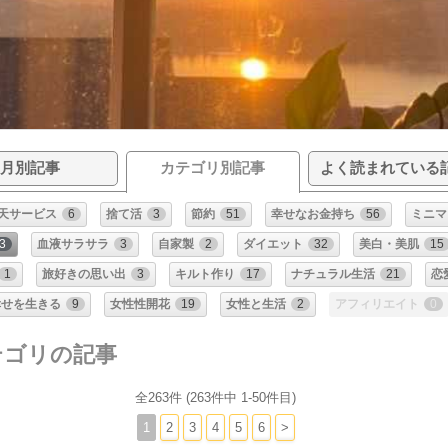
月別記事
カテゴリ別記事
よく読まれている
天サービス
6
捨て活
3
節約
51
幸せなお金持ち
56
ミニマ
3
血液サラサラ
3
自家製
2
ダイエット
32
美白・美肌
15
1
旅好きの思い出
3
キルト作り
17
ナチュラル生活
21
恋
幸せを生きる
9
女性性開花
19
女性と生活
2
アフィリエイト
0
テゴリの記事
全263件 (263件中 1-50件目)
1
2
3
4
5
6
>