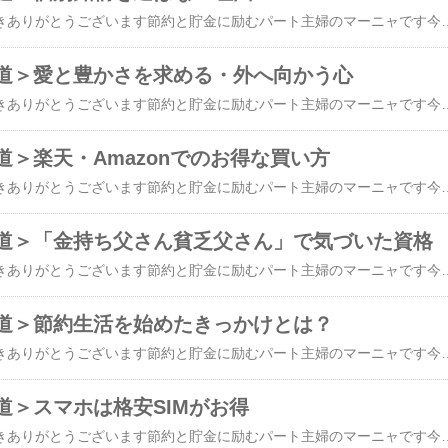
​​今日もブログに来て頂きありがとうございます節約と貯金に励むパート主婦のマーニャです今日もよろしくお願いしますいつも本当にありがとうございます ↓にほんブログ村にほんブログ村にほんブログ村私には40代後半からお金の事を教えてくれるお金の先生がいました日本人はとにかくお金の話をしないそれが私なりの持論でお金の先生は中国人でした彼は投資信託よりは個別銘柄で投資をするタイプの人で株の資産は数千万円にもなりその実績はとても尊敬していました彼は私に投資信託より個別銘柄を選ぶように再三投資について意見をするときは勧めていました私もその方が良いのだと信じていましたずっと前のことですが三菱自動車が電気自動車の開発に乗り出したとの情報があると彼に言われてこれから株をやるなら三菱自動車一択だと言い切ったのですそれで証券会社で口座を開設して三菱自動車の株を買いました初めは彼の言う通り株の値段はどんどん上がっていって100円で買った株が500円になった時私は売ろうかと相談しましたすると彼はまだまだ待った方がいいこれからもっと上がるからと言うのでその言葉を信じて待っていましたするとなんとその株の値段が下がっていってしまいましたあっという間に100円を切ってしまい私は仕方なく株用語で言う損切りをしました次に会った時にその話をすると彼はお腹を抱えて大笑いして「自己責任、自己責任」と言う言葉を繰り返しました待てと言っても売りたいなら売ればよかったんだよ売らなかったのは自己責任でしょ私が大損したことを心の底から喜んでいるようでしたさも可笑しくて仕方ないそんな様子でしたそれから私は投資についてはさっぱり興味をなくしてしまい銀行の貯金だけをするようになりましたあの頃はまだネットの中もそれほど開発されていなくて楽天証券とか私は知りませんでした本で読んで投資信託をしようと証券会社のページを見てもどれを買ったら良いかさっぱりわからない状態でしたからその後、リーマンショックで派遣切りに合い仕事をなくすことになりましたつい先日もコロナで先の見えない事態になりました私は社会情勢に精通しているわけでもないし政治経済が得意なわけでもない戦争だってどのタイミングで始まって終わるのかもわからないそんな素人が株の個別銘柄をするってやっぱり危険な綱渡り的な感覚になってしまいますそれならプロのファンドマネージャーに任せてアメリカ経済や世界経済を見据えて投資をする方が私としては何にも考えなくて節約と仕事を続けることだけを考えていれば自然にお金が貯まっていって増えていく方が楽しいし頑張りがいもあると思ったのですウォーレン・ヴァフェットさんの様にコカコーラ、マクドナルド、ウォルマートなど世界的有名な株を持っていればいいのかもしれませんがその銘柄もS&P500やオールカントリーに入っていますから今はプロ
道＞愛と豊かさを求める・外へ向かう心
​​今日もブログに来て頂きありがとうございます節約と貯金に励むパート主婦のマーニャです今日もよろしくお願いしますいつも本当にありがとうございます ↓にほんブログ村にほんブログ村にほんブログ村お金がなくて貧しかった頃豊かさや愛はどこにあるのだろうと思っていました生活が苦しいから働きまくって収入を増やしたり誰かに愛されたいと思って相手に合わせる恋愛をしていましたそれでも思ったような生活は手に入らなかったし気がついたら仕事と恋愛でボロボロの状態でしたふと思ったこと本当の豊かさや愛は自分の中にあるんじゃないかな？自分の中にあるって何？自分には認めるものがないと思っていた働いて働いてこれでもかと仕事をしないと収入が得られないと思っていた相手の男性に合わせないと愛されないと思っていたそれがある日サウナに入っている時に目をつぶっていたら「私はこのままでいい」「私はこれでいい」「私は何も足さない。何も引かない」そんな言葉が心の中から湧いてきたえー？このままでいいの？と、とても不思議な気持ちだったけど色々調べてみたら自愛という言葉に出会った自分を認め愛すること自分を大切にするって今まで考えたことがなかったけどっていうか自分を大切にするってどんなこと？そこが出発点だったお風呂に入って体をゆっくり丁寧に洗ってみる香りの良いボディソープを使ってみる体に良い無添加のものを買って食べるようにする寂しいからとか一人でいるのが嫌だからとかそんな理由で一緒にいる友人とは距離を置いた愚痴やネガティブな思考や言動の友人からも引いてみる事にした自分を利用しようと思って近づいてくる友人からも距離を置いた友人関係を整理したら飲み会やランチが少なくなって貯金ができるようになった一人の時間が多くなったので本を読むようになった不思議と寂しいとは感じない空っぽだった自分自身に知識も愛も豊かさもいっぱい詰め込む事にした本からは投資信託や節約の方法YouTubeからも節約やお金との付き合い方など沢山学ぶことが多くなった積立貯金も積立NISAも自然と増えていった自分だけ・・・良かったらいいの？いつも母に言われていた言葉が心の中で何度も繰り返すそして自分に許可を出したいいんだよ自分だけ良くてもいい自分だけ豊かになってもいい貧乏でお金なくても誰もお金くれなかったでしょ自分たちだけホクホクしてたのは両親でしょ？と心の中で答えた
＞楽天・Amazonでのお得な買い方
​​今日もブログに来て頂きありがとうございます節約と貯金に励むパート主婦のマーニャです今日もよろしくお願いしますいつも本当にありがとうございます ↓にほんブログ村にほんブログ村にほんブログ村楽天やAmazonでのお買い物は少し工夫するだけで数千円から数万円の節約につながりお得にお買い物ができます楽天では「楽天スーパーSELE」を活用しポイントアップの日を狙って購入しています「楽天スーパーSELE」は3月 3/4 20:00から3/11 1:596月 6/4 20:00から6/11 1:599月 9/4 〃12月 12/4 〃開催日程はほぼ同じパターンで4日20時スタートで 11日1:59までとなることが多いようです変動があるかもしれないので開催日は念の為各自でお調べくださいね５と０がつく日は楽天カードで購入するショップ買い回りで複数店舗からの購入でポイント倍率を上げることもできますAmazonでは「タイムセール」や「プライムデー」を利用すると人気商品がお得にゲットすることができます今年のAmazonのプライムデーは先行セールが7/7 0:00から7/9 23:59プライムデー本番が7/10 0:00 〜 7/13 23:59安くなりやすい商品は家電、日用品、食品、パソコン、タブレットキッチン用品、ベビー用品など安い時に必需品を購入しておけばかなりお得にお買い物ができますねまたセール以外での購入の場合食料品や日用品は定期購入することでお得な価格設定になっていますし急いでいない商品なら価格変動を確認して安くなったら購入するという手もあります主婦、一人暮らしの女性高齢者は玄関口まで運んでくれるのでお米やお醤油やお味噌ティッシュペーパーやトイレットペーパーなど重いものやかさばるもの持ち運びに大変なものは通販で便利に買いたいですね卵焼き、しゃけ、ほう
道＞「金持ち父さん貧乏父さん」で気づいた資格
​​​今日もブログに来て頂きありがとうございます節約と貯金に励むパート主婦のマーニャです今日もよろしくお願いしますいつも本当にありがとうございます ↓にほんブログ村にほんブログ村にほんブログ村ずいぶん昔です40代の頃にロバートキヨサキさんの「金持ち父さん貧乏父さん」という本が書店で売り出されていました私もその頃からお金にはとても興味があってお金にまつわる本や成功本をかなり読んだと思いますしかし、当時の私にはその本を読んでどうしたら良いのかがわかりませんでした正直なところパソコンができないので介護の仕事に転職した頃でしたパソコンは触れたのですがエイクセルやワードといったソフトの切り替わりの時期で当時は桐という計算ソフトを使っていたと思います登録している派遣会社では格安のエクセル講座がありましたが意地の悪い講師に名指しされていつも答えられずにいて結局耐えきれずに辞めてしまったんですよねそれで事務職への転職も無理だと決めつけていました今ほどインターネットも普及していませんでしたからどんな職業が良いのかもわかりませんでした当時は介護福祉士やケアマネへの受験資格を得ようと懸命でしたでも今ならもし、私が40代でその本を読んだなら迷わずに宅建の資格を取ったと思います開業するにはある程度の業務の精通も必要ですし重要事項説明書への説明方法や契約書などの契約の仕方なども仕事をしながら覚えなくてはならないしもし自分で不動産業を開業するなら開業資金や保証金なども必要ですからしっかりお金を貯める必要はある思いますしかしこのコロナの影響で店舗を構えなくてもリモート運営している人もいたり請負で重要事項の説明をする時代がやってきましたのでお金がなくてもお金が貯まらなくても不動産屋さんとの契約でいくらでも仕事になるということが最近分かってきました子育て中の若いお母さんなら資格があれば働き方はバラエティに富んでいますから是非とも挑戦して頂きたいです私もFPの資格勉強をしながら宅建も視野に入れて考えようかと思っています夫婦で不動産業を開設したとして妻が宅建士の資格を所有し夫が営業兼マンションア
道＞節約生活を始めたきっかけとは？
​​今日もブログに来て頂きありがとうございます節約と貯金に励むパート主婦のマーニャです今日もよろしくお願いしますいつも本当にありがとうございます ↓にほんブログ村にほんブログ村にほんブログ村皆様は貯金は銀行派ですか？それとも投資派ですか？私は投資派なんです手元にはある程度現金を持っていないと確かに困ったり不意の事態に備えて必要になりますでは手元現金はいくら持っていたらいいでしょうか色々調べてみると基本生活費の約3ヶ月分といわれていますいつでも引き出せる様に銀行に預けておけば安心です万が一病気になった場合入院や手術となっても高額医療制度があるのでどんなに高く見積もっても医療機関への支払いは1人30万円から100万円で治療が受けれるそうです病気はいつなるかわからないので私は投資信託で運用して必要になったらそれを使おうと思っています夫と私、それぞれ100万づつ見込んでいれば足りると考えていますもし、不足が出たらどちらかの100万円から補えば足りると思っています同時に重い病気になるのは確率として低いのじゃないかと思っています約3ヶ月分の生活費以上を銀行に預けておくのは本当に勿体無いので出来れば投資信託で運用する事をお勧めしたいと思います初め私達はこの金額を知って2人合わせて260万円を目標に節約生活を始める事にしましたこのまま浪費生活を続けていればいつか大変な事になってしまうなるべく日々の生活費を抑えてしっかり節約しようと頑張る事にしました中々思う様にお金は貯まりませんし失敗も沢山ありましたがゆるゆると続けて行くうちに見えてくるものがあります継続は力なりとはよく言ったものだと思います昨
道＞スマホは格安SIMがお得
​​今日もブログに来て頂きありがとうございます節約と貯金に励むパート主婦のマーニャです今日もよろしくお願いしますいつも本当にありがとうございます ↓にほんブログ村にほんブログ村にほんブログ村お金の勉強で覚えた言葉は貯める力増やす力使う力この３つが大切だと知りました今日はこの中の使う力に含まれる節約です節約で大切なのが支出の見直しですお金を貯めようと思ったらまずは固定費の見直し家賃、光熱費、通信費意外と支出の幅を持たせているのが携帯代かもしれません大手の携帯電話だと月々の支払いが1万円を超すのはザラだったりしますよね私もSoftBankで契約していた時は1万円は普通に支払ってましたそれからYモバイルに変更して半額くらいにはなりましたそれでもまだまだ節約の余地はあるんじゃないかと更に携帯代を浮かすことができないかとちょっと調べてみたんですよね私のように家にWi-Fiがあって電話もそれほど使わないほとんどLINE電話で済ませられる動画も自宅以外では見ないしアプリで溢れている事もない一番容量の大きい写真は PCに大切なものは移動させているせいぜい16GBくらいそんな私には格安SIMのIIJmioが良いらしい料金は1,000〜 2,000円電話番号はそのまま乗り換えOKネットの申し込みが簡単で女性や高齢者にも優しいただ昼休みや夕方は通信速度が遅くなったり対面での案内がなかったりする月のデータの使用量が16GB程度なら断然格安SIMに乗り換えた方がお得なんだそうです（チャットGPT調べ）乗り換えてみたいと少し心が動きましたか？私も大いにその気になりました私と同じあなたに乗り換え方をご案内しますね① IIJmioのHPから申し込みをする②SIMカードが届く③説明書に従って回線切り替え手続きをする④開通完了⑤auなら自動で解約されるのでわざわざ解約の連絡は不要私は現在auを利用しているので他の通信会社を利用している方は解約方法をお調べくださいねそう考えるととっても簡単ですよねこれで数千円浮いたら毎月の積立NISAへ増額の手続きをし