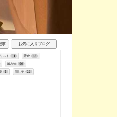
記事
お気に入りブログ
リスト
11
貯金
43
編み物
96
愛
1
刺し子
12