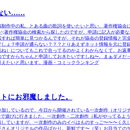
ない……
原稿制作中の私。とある曲の歌詞を使いたいと思い、著作権協会
^^;著作権協会の検索から探したのですが、申請に記入が必要
索すれば簡単に見つかるんですが、それが協会の登録情報と完
でしょ？申請が通らない？？？とりあえずネット情報を元に登
誌ね）についてもこれで合ってるのかよくわからなくて、お返
のですからちゃんと申請しておきたいですしね〜。まぁダメだ
考えたいと思います。漫画・コミックランキング
ントにお邪魔しました。
参加しているので、今日から開催されている一次創作（オリジ
参加で遊びに行きました。一次創作・二次創作（私がやってるよ
加していますが、一次創作のみのイベはものすっご〜〜〜く久
手さんオリジナルの作品ばかり。新鮮です〜（笑）お目当ての