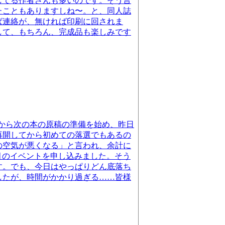
してる作者さんも多いのです。そう言
たこともありますしね〜。と、同人誌
ば連絡が、無ければ印刷に回されま
して、もちろん、完成品も楽しみです
前から次の本の原稿の準備を始め、昨日
再開してから初めての落選でもあるの
の空気が悪くなる」と言われ、余計に
２月のイベントを申し込みました。そう
す。でも、今日はやっぱりどん底落ち
したが、時間がかかり過ぎる……皆様