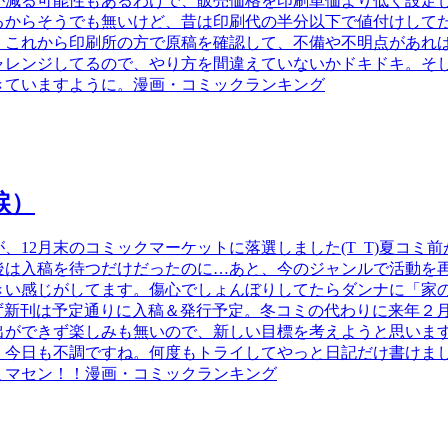
が減る可能性もあるわけで、販売価格を印刷単価より低く設定
るからそうでも無いけど、昔は印刷代の半分以下で値付けして
。これから印刷所の方で原稿を確認して、不備や不明点があれ
ャレンジしてるので、やり方を間違えていないかドキドキ。そ
きていますように。漫画・コミックランキング
涙）
、12月末のコミックマーケットに落選しました(T_T)夏コミ
後は入稿を待つだけだったのに…あと、今のジャンルで活動を
きい感じがしてます。傷心でしょんぼりしてたらダンナに「家
りあえず新刊は予定通りに入稿＆発行予定。冬コミの代わりに来年
出ができず楽しみも無いので、新しい目標を考えようと思いま
、今日も不調ですね。何度もトライしてやっと日記だけ書けま
ミマセン！！漫画・コミックランキング