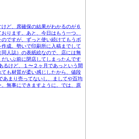
すけど、席確保の結果がわかるのが６
ております。あと、今日はもう一つ、
たのですが、ずっと使い続けてもうボ
を作成。勢いで印刷所に入稿までして
（同人誌）の表紙絵なので、店には無
、だいぶ前に閉店してしまったんです
もあるけど、１〜２ヶ月であっという間
べても材質が柔い感じしたから、値段
店であまり売ってないし、ましてや百均
ー。無事にできますように。では、原