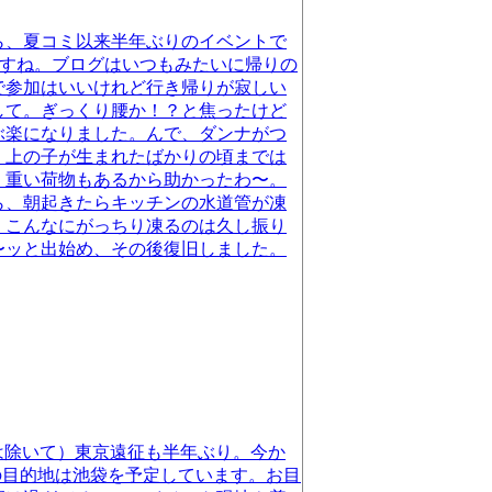
ら、夏コミ以来半年ぶりのイベントで
ますね。ブログはいつもみたいに帰りの
で参加はいいけれど行き帰りが寂しい
して。ぎっくり腰か！？と焦ったけど
ぶ楽になりました。んで、ダンナがつ
）上の子が生まれたばかりの頃までは
。重い荷物もあるから助かったわ〜。
ら、朝起きたらキッチンの水道管が凍
。こんなにがっちり凍るのは久し振り
〜ッと出始め、その後復旧しました。
トは除いて）東京遠征も半年ぶり。今か
の目的地は池袋を予定しています。お目