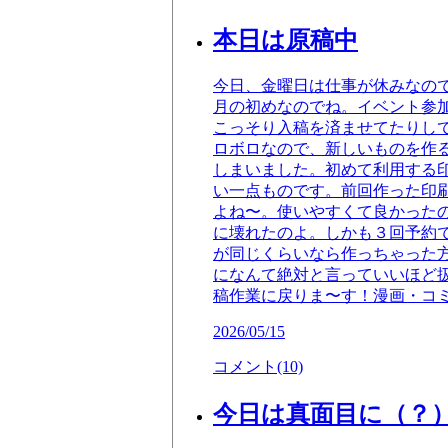
本日は原稿中
今日、金曜日は仕事が休みなの
月の初めなのでね。イベント参
こっそり入稿を済ませてたりし
ロボロなので、新しいものを作
しまいました。初めて利用する
い一点ものです。前回作った印
よね〜。使いやすくて良かったの
に壊れたのよ。しかも３回予約
が同じくらいなら作っちゃった方
になんて絶対と言っていいほど
稿作業に戻りま〜す！漫画・コ
2026/05/15
コメント(10)
今日は真面目に（？