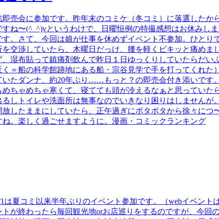
誌即売会に参加です。昨年末のコミケ（冬コミ）に落選したか
すね〜(^_^)vというわけで、日曜恒例の特撮感想はお休みし
です。さて、今回は娘が仕事を休めずイベント不参加。ひとり
行を交渉していたら、木曜日だっけ、腰を軽くピキッと痛めま
ず、湿布貼って鎮痛剤飲んで昨日１日ゆっくりしていたらだい
近く＝船の科学館跡地にある船・宗谷見学で手を打ってくれた
ていたダンナ、約20年ぶり……もっと？の即売会付き添いです
らめちゃめちゃ寒くて、寝てても頭が冷えるなぁと思っていた
出るしトイレや洗面所は無事なのでいきなり困りはしませんが
開放したままにしていたら、正午過ぎにポタポタから徐々につ
すね。楽しく過ごせますように。漫画・コミックランキング
/1は夏コミ以来半年ぶりのイベント参加です。（webイベン
ントが終わったら毎回観光地orお店巡りをするのですが、今回