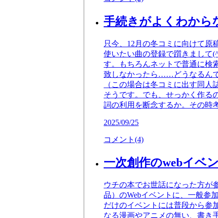
手続きがよくわから
只今、12月の冬コミに向けて
使いたい曲の登録で躓きまして(
す。もちろんネットで普通に検
致しなかったら……どうなるん
（この場合は冬コミに出す同人
そうです。でも、せっかく作る
詞の利用を断念するか。その時
2025/09/25
コメント(4)
一次創作のwebイベ
ウチの本でお世話になった方が
品）のWebイベントに、一般
だけのイベントには普段から参
なる漫画やアニメの無い、書き