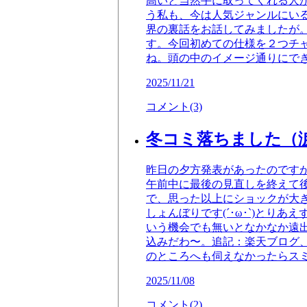
高いと当然手に取ってくれる人
う私も、今は人気ジャンルにい
界の裏話をお話してみましたが
す。今回初めての仕様を２つチ
ね。頭の中のイメージ通りにで
2025/11/21
コメント(3)
冬コミ落ちました（
昨日の夕方発表があったのですが
午前中に最後の見直しを終えて
で、思った以上にショックが大
しょんぼりです(´･ω･`)と
いう機会でも無いとなかなか遠
込みだわ〜。追記：楽天ブログ
のところへも伺えなかったらス
2025/11/08
コメント(2)