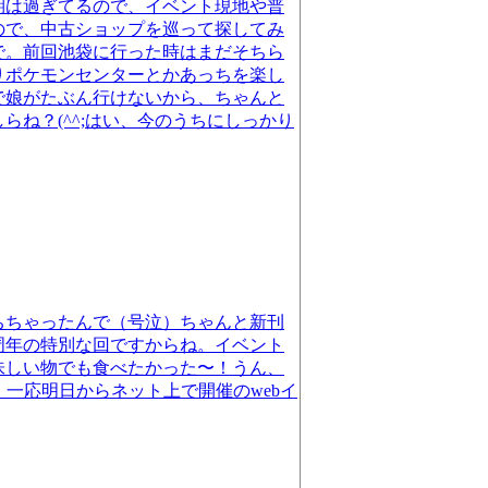
期は過ぎてるので、イベント現地や普
ので、中古ショップを巡って探してみ
で。前回池袋に行った時はまだそちら
りポケモンセンターとかあっちを楽し
で娘がたぶん行けないから、ちゃんと
ね？(^^;はい、今のうちにしっかり
ちちゃったんで（号泣）ちゃんと新刊
周年の特別な回ですからね。イベント
味しい物でも食べたかった〜！うん、
。一応明日からネット上で開催のwebイ