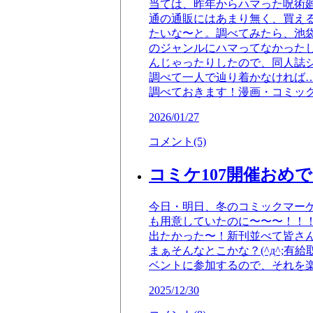
当ては、昨年からハマった呪術
通の通販にはあまり無く、買え
たいな〜と。調べてみたら、池
のジャンルにハマってなかった
んじゃったりしたので、同人誌
調べて一人で辿り着かなければ…
調べておきます！漫画・コミッ
2026/01/27
コメント(5)
コミケ107開催おめ
今日・明日、冬のコミックマー
も用意していたのに〜〜〜！！
出たかった〜！新刊並べて皆さ
まぁそんなとこかな？(^д^;
ベントに参加するので、それを
2025/12/30