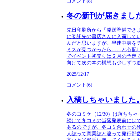
コメント(8)
冬の新刊が届きまし
先日印刷所から「発送準備でき
に委託先の書店さんに入荷して
んだと思いますが。早速中身を
ミスが見つかったら……と心配
でイベント初売りは２月の予定
向けて次の本の構想も少しずつ
2025/12/17
コメント(6)
入稿しちゃいました
冬のコミケ（12/30）は落ち
続けて冬コミの当落発表前には
あるのですが、冬コミ合わせの
人誌って商業誌と違って発行部