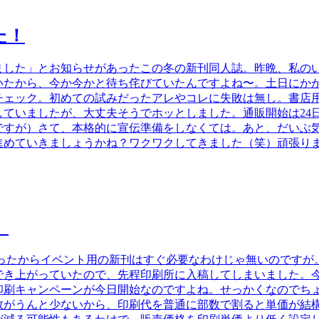
た！
ました」とお知らせがあったこの冬の新刊同人誌。昨晩、私の
いたから、今か今かと待ち侘びていたんですよね〜。土日にか
チェック。初めての試みだったアレやコレに失敗は無し。書店
していましたが、大丈夫そうでホッとしました。通販開始は24
ですが）さて、本格的に宣伝準備をしなくては。あと、だいぶ
進めていきましょうかね？ワクワクしてきました（笑）頑張り
。
ちゃったからイベント用の新刊はすぐ必要なわけじゃ無いのです
でき上がっていたので、先程印刷所に入稿してしまいました。
印刷キャンペーンが今日開始なのですよね。せっかくなのでち
数がうんと少ないから、印刷代を普通に部数で割ると単価が結