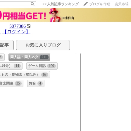
>>
人気記事ランキング
ブログを作成
楽天市場
5077386
】
【ログイン】
る記事
お気に入りブログ
6
同人誌・同人ネタ
211
ム以外）
14
ゲーム日記
100
きもの・動物園（猫以外）
63
＆音楽関連
35
舞台
4