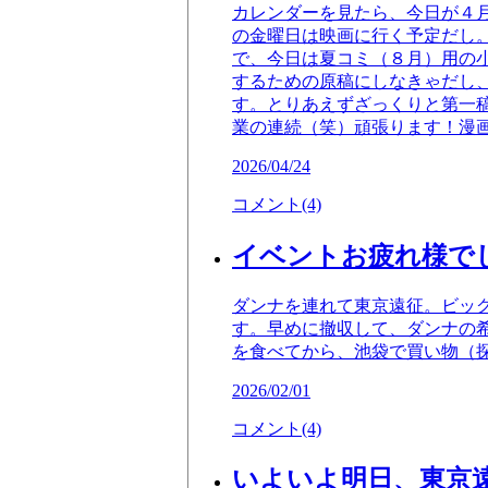
カレンダーを見たら、今日が４
の金曜日は映画に行く予定だし
で、今日は夏コミ（８月）用の
するための原稿にしなきゃだし
す。とりあえずざっくりと第一
業の連続（笑）頑張ります！漫
2026/04/24
コメント(4)
イベントお疲れ様でし
ダンナを連れて東京遠征。ビッ
す。早めに撤収して、ダンナの
を食べてから、池袋で買い物（
2026/02/01
コメント(4)
いよいよ明日、東京