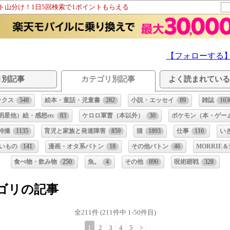
ント山分け！1日5回検索で1ポイントもらえる
【フォローする
う♪
月別記事
カテゴリ別記事
よく読まれてい
ックス
548
絵本・童話・児童書
282
小説・エッセイ
89
雑誌
163
星他）絵・感想etc
83
ケロロ軍曹（本以外）
30
ポケモン（本・ゲー
特撮
1135
育児と家族と発達障害
859
猫
1893
仕事
116
い
いもの
141
漫画・オタ系バトン
18
その他バトン
46
MORRIE
食べ物・飲み物
250
魚。
4
その他
890
呪術廻戦
328
テゴリの記事
全211件 (211件中 1-50件目)
1
2
3
4
5
>