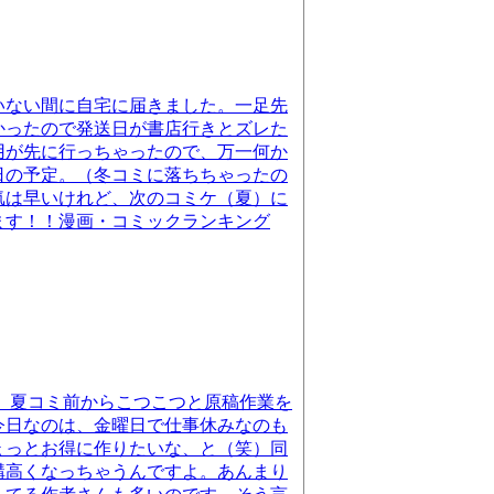
いない間に自宅に届きました。一足先
かったので発送日が書店行きとズレた
用が先に行っちゃったので、万一何か
日の予定。（冬コミに落ちちゃったの
気は早いけれど、次のコミケ（夏）に
ます！！漫画・コミックランキング
が。夏コミ前からこつこつと原稿作業を
今日なのは、金曜日で仕事休みなのも
ょっとお得に作りたいな、と（笑）同
構高くなっちゃうんですよ。あんまり