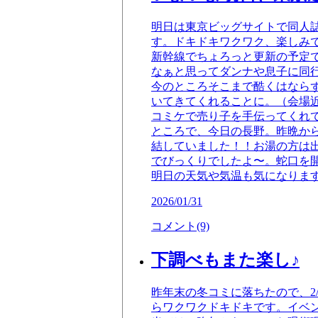
明日は東京ビッグサイトで同人
す。ドキドキワクワク、楽しみで
新幹線でちょろっと更新の予定
なぁと思ってダンナや息子に同
今のところそこまで酷くはなら
いてきてくれることに。（会場
コミケで売り子を手伝ってくれ
ところで、今日の長野。昨晩か
結していました！！お湯の方は
でびっくりでしたよ〜。蛇口を
明日の天気や気温も気になりま
2026/01/31
コメント(9)
下調べもまた楽し♪
昨年末の冬コミに落ちたので、2
らワクワクドキドキです。イベ