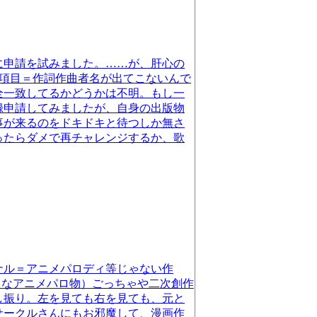
に申請を試みました。……が、肝心の
な項目＝作詞作曲者名が出てこないんで
全一致してるかどうかは不明。もし一
録申請してみましたが、自身の出版物
事が来るのをドキドキと待つしか無さ
ったらダメで再チャレンジするか、歌
ナル＝アニメパロディ等じゃない作
うなアニメパロ物）ごっちゃや二次創作
し振り。左を見ても右を見ても、元と
サークルさんにもお邪魔して、漫画作