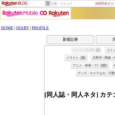
100万ポイ
読書・コミック
HOME
|
DIARY
|
PROFILE
あくびサンの、今日も本を読も
新着記事
カテゴリ未分類
0
コミ
イラスト
30
天野洋一関連（明
アニメ・映画・TV
197
グッズ・キャラもの・可愛
[同人誌・同人ネタ] カ