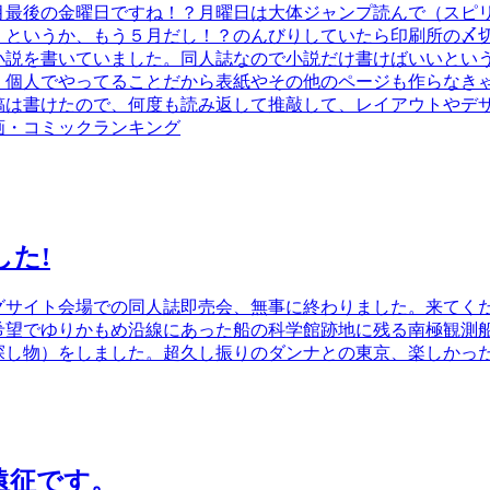
月最後の金曜日ですね！？月曜日は大体ジャンプ読んで（スピ
。というか、もう５月だし！？のんびりしていたら印刷所の〆
小説を書いていました。同人誌なので小説だけ書けばいいとい
、個人でやってることだから表紙やその他のページも作らなき
稿は書けたので、何度も読み返して推敲して、レイアウトやデ
画・コミックランキング
た!
グサイト会場での同人誌即売会、無事に終わりました。来てく
希望でゆりかもめ沿線にあった船の科学館跡地に残る南極観測
探し物）をしました。超久し振りのダンナとの東京、楽しかっ
遠征です。