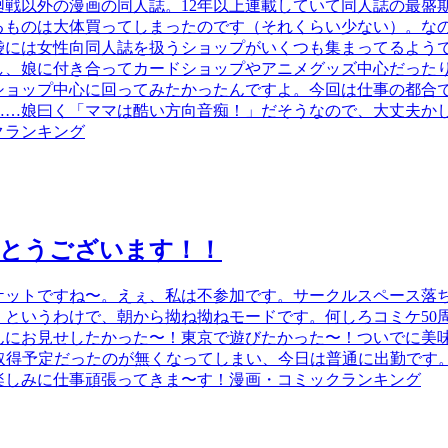
廻戦以外の漫画の同人誌。12年以上連載していて同人誌の最盛
るものは大体買ってしまったのです（それくらい少ない）。な
袋には女性向同人誌を扱うショップがいくつも集まってるよう
し、娘に付き合ってカードショップやアニメグッズ中心だった
ショップ中心に回ってみたかったんですよ。今回は仕事の都合
…娘曰く「ママは酷い方向音痴！」だそうなので、大丈夫かしら
クランキング
でとうございます！！
ケットですね〜。えぇ、私は不参加です。サークルスペース落
！というわけで、朝から拗ね拗ねモードです。何しろコミケ50
んにお見せしたかった〜！東京で遊びたかった〜！ついでに美
有給取得予定だったのが無くなってしまい、今日は普通に出勤です
楽しみに仕事頑張ってきま〜す！漫画・コミックランキング