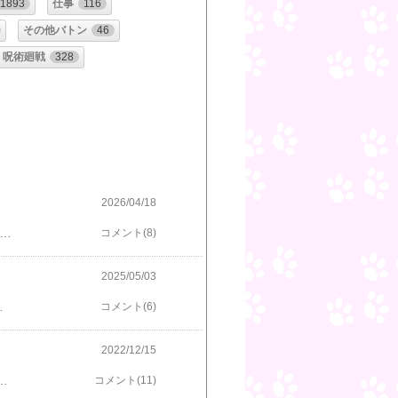
1893
仕事
116
その他バトン
46
呪術廻戦
328
2026/04/18
いますよね(^^;今朝も読み始めたら止まらなくなって、気付いたらお昼を過ぎてました。今日読んだのは「本好きの下剋上」と「MAO」。「本好き」は娘が小説を持ってるんだけど、大量の本の山のどこかに紛れちゃってて探すのが面倒。アニメも娘が見ていて、声だけは聞いていたのよね。それで気になって……うんうん、確かに面白いです。読めるところまで無料で読んでその先も気になるようだったら、潔く娘の本の山を漁ろうと思います（笑）「MAO」は、「うる星やつら」の高橋留美子先生の作品。最近アニメ化されたようで。そっちは見てないのですが、Xで噂を聞いていたらちょうど良く無料漫画で見つかったので読み始めました。こちらも面白いです。ただ、ジャンプで読んだあれやこれに似たキャラがいるのと、事件や事象のオチが結構読めちゃう（笑）そのおかげ？で、作品自体が怖さを狙ってるかどうかはわかりませんが（良い意味で）あまり怖くなくさらっと読めるのがいいですね。時間があったらアニメも見てみたいと思います。漫画・コミックランキング
コメント(8)
2025/05/03
が逸れた。さらに昨日はそのスクエア（雑誌）も発売日でして。一緒に送ってくればいいのに、わざわざコミックスと別で来るのよね。送料無料だから買う側は別に良いのだけど、通販会社側はそれでいいのか？！(^^;昨日は漫画じゃ無いですが映画のパンフレットもあったし、その前のブンブンジャーライブのパンフもまだ全部読み終わってないし。さらにさらに通販していた同人誌も届いて、しばらく読むものには困らなさそうです（笑）ってことで、そのうち（のんびりと）スクエアの感想も書き始めますね。漫画・コミックランキング
コメント(6)
2022/12/15
とと思う。「若宮さんがかるた界のスターなのは変わりません」スタッフさんのこの言葉、すごく良かった！！そして、千早。太一。やった〜〜〜〜〜〜〜〜ッッッ！！！背中をそっと押してくれる机くん。盗み聞きしてガッツポーズのかなちゃん。私もかなちゃんと一緒にガッツポーズしました。やった…やったよぉぉぉ！！！前の感想でも書いてると思いますが、私、ずっと太一派なんですよね。やっとまとまってくれた〜〜〜！！！そうだよ、そうなんだよ。ずっとそばで見守って支えてくれたのは太一なんだよ。かなり遠回りしたけど、千早もようやく自覚したのね。本当に本当に良かったぁぁぁ（号泣）番外編主人公は、瑞沢高校かるた部を引き継いだ菫ちゃん。先輩達が偉大過ぎてつらいよね。太一への恋心も、最初はただのミーハーかと思ったけど、話が進むごとにどんどん真剣なのが伝わってきて。この子もものすごく成長した。瑞沢の着物文化はこうして受け継がれていくのね。ラストは新しい恋の予感も…？彼女もきっと幸せになることでしょう。応援してます。私事ですが、小学校時代に授業で百人一首を覚え中学時代に競技かるたの世界を目指して受験校を選び、高校かるた部で近江神宮まで実際に行った我が娘。娘の成長と共に見守ってきた「ちはやふる」でした。大学生になった今は（近くにかるた会が無いこともあり）競技はしていない娘ですが、映画を見に行ったり試合遠征したりと、一緒に作ったたくさんのかるた関連の思い出があります。この作品を読むたびにそれらも一緒に思い出します。50冊分の楽しい時間をありがとうございました。またいつか、千早達のその後を見る機会があったらいいなぁ。競技かるたの試合もまた見に行きたいです。何より私、まだ近江神宮行ったこと無いのよね(^^;いつかは聖地巡礼も……最後に、競技かるた界がこれからも発展していくことを心よりお祈りいたしますm(_ _)m15年ありがとう！ちはやふる！！漫画・コミックランキング
コメント(11)