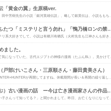
「黄金の翼」生原稿ver.
先日予約購入した一冊。田中芳樹先生の小説「銀河英雄伝説」、略して銀英伝は、小説ももちろん有名だし何度もアニメ化されてるし、タイトルだけでもご存知の方は多いはず。漫画化は２回？（私が知ってるのは）最初が道原かつみ先生（ジョーカーシリーズ）で、今は藤崎竜先生（封神演義）がウルトラジャンプで連載中。どちらも大ファンだし、買ってます（笑）道原先生はほんっっと大好きで、ミーハー根性丸出しに同じ漫画サークルに参加した程。あ、話逸れました。とにかく、その道原先生の銀英伝（道原先生の描くシェーンコップに一目惚れ！）が！！しかも生原稿が本になる！！と知り、すぐ予約しました。ドド〜ン！！（届いたのはちょっと前です）B4サイズ（雑誌と同じ）・本文248ページ。ずっしり重いです。カバーを外すとこんな感じ。かっこいい！！（ただ、本体4500円はちょっとお財布に厳しい・笑）届くまで気付かなかったけど、これ、復刊ドットコムさん発行だったんですね〜。ってことは、発行に向けてご尽力くださった
探偵する漫画をふたつ「ミステリと言う勿れ」「鴨乃
漫画でも小説でもミステリ系大好きでして。小説は有栖川有栖氏（火村先生も江神さんも好き）や、内田康夫氏（というか榎木孝明が演じた浅見光彦、懐かしいね〜）を中心に、読むものの８割以上がミステリかな？推理も閃きも才能ゼロですが(^^;…って書いておきながら、今日は漫画の話。最近漫画で購入してる推理ものはこのふたつかな？と。まず１本目。田村由美先生の「ミステリと言う勿れ」。菅田将暉クン主演でドラマ化もされたので、タイトルだけは知ってる！なんて人も多いかと。私は元々田村先生のファンですが、菅田クンと主人公・整（ととのう）くんのイメージがちょっと違うなぁ…と。まぁ実際にドラマ見てみたら、整くん以上に風呂光さん（女性刑事）の存在感にびっくりでしたが(= =;)漫画の話に戻って。お気に入りキャラは我路クン。シスコンが過ぎて犯罪者になっちゃったけど、整くんと知り合ったら今度は整ファンになっちゃって度々ちょっかい出してくる謎の人（酷い言い方でスマヌ）。ライカさんも割と好き。田村作品のヒロインって「自分がやらなきゃ！」ってタイプが多く、一人で頑張り過ぎて時々ちょっと鼻につくことも。でも、ライカさんはヒロインにしては逆なタイプで面白いです。整くんは……会ってみたくはあるかな？色々指摘されてばかりだと「
始めました。
ネットの広告で見かけて気になっていた、古代エジプトの神様の漫画（たぶんBL）。見かけてすぐにサイトの本棚に突っ込みはしたのですが、そのままずっと放置してました(^^;そしたら、最近Twitterでもフォロワーさん達の間で話題になってるのを何度も目にして俄然興味が湧き、や〜〜〜っと無料分だけ読むことができました。「ENNEAD（エネアド）」。私が読んでいる
（戸部けいこさん・三原順さん・藤田貴美さん）
今、ジャンプ本誌でHUNTER×HUNTERが再開してますね。休載期間が長い＆再開の繰り返しなので、今回もいつまで、どこまで続くのか不明ですが。しかも、今週いきなり幻影旅団の子供時代編に！？本筋も進んでないのにまた横道に逸れましたよ。まぁ旅団は割と好きなので（推しはイルミですがw）、把握しきれない知らないキャラの話よりはずっと楽しみですけdp（笑）ちゃんと完結するのかなぁ？それまで私も元気かなぁ？って思ったら、最後まで読めずに終わってしまった漫画をふと思い出しました。今日は、その中でも特にラストが気になってる３作品を…（以前にも似たような記事を書いておりますが、誰も覚えてないと思いますのでお許しを）トップバッターは、何と言ってもこれ。「光とともに…～自閉症児を抱えて～」。2010年1月に亡くなられた戸部けいこさんの遺作です。最終15巻の感想記事はこちらをどうぞ。2010年ですか、12年前。ウチの息子は中学生時代ですね。自閉症では無いけれど、息子も発達障害で小中は支援学級、高校は養護学校（長野は今もこの名称を使っています）でした。主人公・幸子さんの息子・光くんの成長を見守りながら、母である幸子さんの奮闘ぶりに一喜一憂したものでした。2016年には遺されたネームを元にご友人の河崎芽衣さんが完結編を発行。当時の記事はこちら。あぁぁ…やっぱり最後まで読みたかった〜〜〜ッ！！！光くんがどんな大人に成長したのか、それまでにどんな紆余曲折があったのか。書き始めると当時と同じことを長々…になりそうなので、この辺で。とにかく何度思い出しても残念です。２冊目はこちら。「ビリーの森ジョディの樹」。1995年にお亡くなりになった三原順さんの、やはりこちらも描きかけで遺された作品です。この本自体の感想は書いてないので、関連の過去記事を。2019年夏コミ帰省時に原画展に行った話がこちら。三原先生の代表作「はみだしっ子」感想がこちら。「光と…」同様、「ビリーの森」も
ちょっと（だいぶ）古い漫画の話 ー今は亡き漫画家さんの
今朝ダンナに「花村えい子さんって知ってる？」と聞かれまして。昨日、お亡くなりになっていたことが発表された漫画家さんです。享年91歳だそうで、まずはご冥福をお祈り致します。さて、ダンナの質問への答え。残念ながら存じ上げませんでした。絵を拝見すればなんとな〜く見覚えはあるのですが、さすがに世代が違いまして。なので、花村さんの話題ではありません。お亡くなりになった漫画家さんと言えば、手塚治虫先生や石ノ森章太郎先生、水木しげる先生などは私と前後の世代なら誰でもご存知でしょう。お若い方でも名前だけはとか。でも、私の中でパッと頭に浮かんだのは、花郁悠紀子さん、三原順さん、戸部けいこさんのお三方でした。中でも最も古いのが花郁悠紀子さんで、私が本屋で彼女のコミックスを立ち読み（！）し、衝撃を受けた時には既にこの世を旅立たれた後でした。妹は同じく漫画家の波津彬子さん。今もご活躍中です。独特のしっとりとした雰囲気と繊細な絵と、アジアンビューティー（と表現して良いかどうか）なキャラ達。すぐに数冊入手できるものを買い集めましたが・・・たぶん４冊くらい？そもそも作品数が少ないんですよね。26歳での夭折でした。三原順さんは花とゆめやLaLaでご活躍なさった漫画家さん。代表作は何と言っても「はみだしっ子」でしょう。昨夏のコミケ参加前日に「原画展行ってきた〜！」と騒いだ、あの方です。「はみだしっ子」は実はスピンオフ「ロングアゴー」からの途中参加でして、LaLaを買い始めて同作者の「ルーとソロモン」に出会い、続けて「ロング」が連載開始され本編にも興味を持ちました。そこからハマる、ハマる。コミックスのオマケ枠に「アンジー（というキャラ）の髪型は無理」的な話が載ってれば、コミックス片手に美容院に走り（笑）えぇ、もちろん無理でした。た