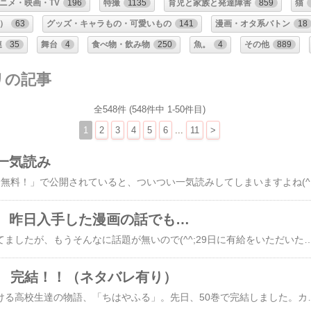
ニメ・映画・TV
196
特撮
1135
育児と家族と発達障害
859
猫
）
63
グッズ・キャラもの・可愛いもの
141
漫画・オタ系バトン
18
連
35
舞台
4
食べ物・飲み物
250
魚。
4
その他
889
リの記事
全548件 (548件中 1-50件目)
1
2
3
4
5
6
...
11
>
一気読み
気になる作品が「○話分無料！」で公開されていると、ついつい一気読みしてしま
、昨日入手した漫画の話でも…
最近特撮関係で出歩いてましたが、もうそんなに話題が無いので(^^;29日に有給をいただいた以外は、普段と変わらず月曜金曜の公休日だけなゴールデンウィークです。さて、昨日は映画の後にアニメイトに寄りまして（どちらも長野駅前、すぐ近くにあります）、目当ては「魔入りました！入間くん」の９巻を買うことでした。「入間くん（チャンピオン掲載・ジャンプでは無い）」は完全に後追いで、ピッコマの無料分で大半を読みました。そしたらすっかり気に入ってしまい、紙の本でもう一回ゆっくりたっぷり読み返したいな〜と。アニメイトに寄るたびに、一冊ずつこれまたゆっくり揃えています。（既に40巻超えで、一気に買える量じゃ無いwww）ついでに呪術廻戦のグッズも二つほど購入しましたが、これは余談。その後、毎週月曜日にジャンプと一緒に購入しているビッグコミックスピリッツを買いに、駅の売店へ。コンビニだとセブンにしか無かったり、アニメイトにも置いてなかったりで、購入場所が限られていてちょっと苦労している雑誌です。んで、本来は月曜発売なのですが、GWの関係で今回は金曜でした。帰宅したら、今度は昨日発売かつ通販で予約していた「怪物事変」の最新刊コミックスが届いておりまして。呪術もヒロアカも終わってしまい、なんと！今！週刊誌のジャンプ連載で買っているコミックスがゼロな私。自分でもびっくり。代わりにと言いますか、同系列のスクエアの方で色々購入しています（週刊から移動したワールドトリガー含む）。あ、話
巻 完結！！（ネタバレ有り）
競技かるたに青春を懸ける高校生達の物語、「ちはやふる」。先日、50巻で完結しました。カバーの折り返しには百人一首が。娘がこれ気に入ってるんだけど、50首で終わっちゃったね〜。さすがに100巻は無理でしょw以下、ネタバレあります。見たくない方はご注意を。百人一首の最高峰、名人戦とクイーン戦。ついに最後の試合の決着がつきました。名人戦は……あぁぁぁぁ(TдT)私、周防＆須藤の細めコンビが好きなので、この結果はちょっと悲しい。（新もちょい苦手なんだよね）周防さんが親戚に囲まれてる場面、切ない。でも、やっと兼子さんと本音が話せたね。よかった。周防がまだかるたを続ける気があると知った時の須藤くんの顔も…嬉しいよね。ずっと見守ってきたもんね。新のインタビューで由宇が遺影を持ってるのも良き。彼女はその後どうしてるんだろう？新とくっつけばいいのに…無理か？(^^;詩暢ちゃん、彼女もちょっと苦手だけど、家族と（主に祖母と）和解できて本当によかった。ひとりで戦ってる気になってた彼女も、たくさんの人が応援して、助けてくれていること、きっと身に染みた