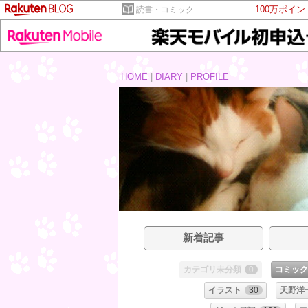
100万ポイ
読書・コミック
HOME
|
DIARY
|
PROFILE
新着記事
カテゴリ未分類
0
コミック
イラスト
30
天野洋