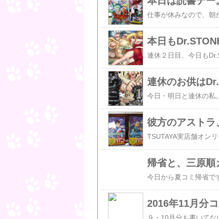
本日は読書デー
本日もDr.STO
連休のお供はDr.
彼方のアストラ
帰省と、三原順
2016年11月