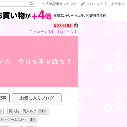
>>
人気記事ランキング
ブログを作成
楽天市場
5074807
【フォローする】
【ログイン】
ンの、今日も本を読もう♪
記事
お気に入りブログ
6
同人誌・同人ネタ
211
（本・ゲーム以外）
14