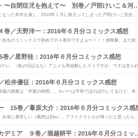
光とともに・・・〜自閉症児を抱えて〜 別巻／戸部けいこ＆河崎芽衣：201
大ヒットの最中、未完となった本作を遺し、2010年１月に旅立ってしまった戸部けいこ先生。最終巻でネームだった部分を、同期デビューの友人・河崎芽衣さんが完成品として仕上げた“完結編”です。絵が入った状態で読めるのは、とても嬉しい。絵の力ってすごいですね！でも、やっぱり違う人の絵だなぁって感じてしまう。「光とともに」の世界
４巻／天野洋一：2016年６月分コミックス感想
祝！！４巻！！天野洋一先生のコミックスで初めての４巻目ですよぉ〜！！！感無量。まだ続いてますからね。５巻も出ますよね？嬉しい。もっともっと続いて欲しいです。前巻の過去編からの続き。昔の仲間を陥れた元官僚に、詐欺を仕掛けるムジナ達。ムジナ＝匡はもちろんだけど、新入り・丈も良い仕事してます。匡はほんと良い仲間に恵まれましたよね。今も昔も。気になるのは、クオンの方。奥さん＆子どもはどうなったのでしょ？「俺に家族は
n 25巻／星野桂：2016年６月分コミックス感想
／松井優征：2016年６月分コミックス感想
ラストまで残り１巻。最後の授業は「卒業の時間」。カバーは平和でほのぼのしてるけど、本編はまだまだ殺伐としております。やっと殺せんせーの待つ校舎に辿り着いたと思いきや、現れたのは、柳沢＆二代目「死神」。しつこい。もうほんっとーにしつこい。ウザイ。死にかけた茅野を助ける場面から後は、泣けて泣けて・・・。烏間先生は初めて「殺せんせー」なんて呼ぶし、点呼の場面はせつないし悲しいし、自分の卒業式な
 15巻／葦原大介：2016年６月分コミックス感
僕のヒーローアカデミア ９巻／堀越耕平