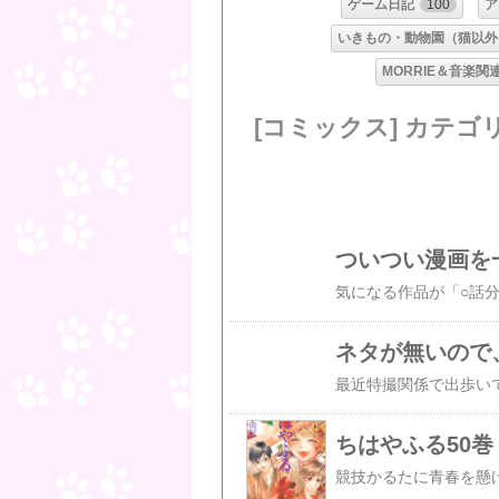
ゲーム日記
100
ア
いきもの・動物園（猫以外
MORRIE＆音楽関
[コミックス] カテゴ
ついつい漫画を
ネタが無いので
ちはやふる50