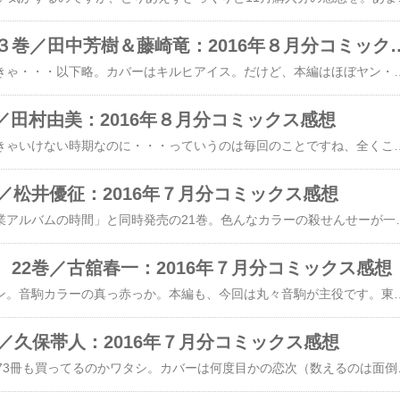
銀河英雄伝説 ３巻／田中芳樹＆藤崎竜
本当は９月分を書かなきゃ・・・以下略。カバーはキルヒアイス。だけど、本編はほぼヤン・ウェンリー側のお話。ヤン派だから良いけどねぇ〜♪元帥閣下（ニャンコ♪）も可愛いしwキャゼルヌさん、まだお若いんだと思うけど、まるでヤン＆ユリアンのパパ（笑）ユリアンは、ヤンの息子というよりは弟・・・にしては出来が良過ぎるんだよね。我が家にも欲しいwワイドボーンくんは、頭は良いのに残念な人。ヤンとの最大の違いは、真面目さかしら？でも、この場合、その真面目さが裏目に出た感じですね。合掌。そして、グリーンヒルさん！この人も良い人♪ヨメ来たヨメwww原作では、この子割と好きだったのを覚
2巻／田村由美：2016年８月分コミックス感想
本当は９月分を書かなきゃいけない時期なのに・・・っていうのは毎回のことですね、全くこのダメ人間は★カバーは角又とその彼女理可子さん。本編もほぼそのふたりのお話でした。えぇ〜〜〜、角又こんな男だったのか(@@;)14歳から一途に想い続けて・・・てのは凄いけど、早熟っつーか手が早いっつーか。今までの角又は、物静かにどこか遠いところからみんなを見てるっていうイメージがあったから。ちょっと意外。でも、一途はいいな。けど、まさか！え！？まさか！！な展開。親の過去を知らされた花や大事な親友との再会を果たした安居もだけど、こんな風に過去の自分と向き合い、最愛の人から未来を託されるのは・・・残された側にしたら、ほんまたまらんと思う。いや、実際どちらが“残された側”なのかもわからんけど。せつない、だけでは足りない。哀しい、というのともどこか違う。ほんまたまらん。もどかし過ぎて、でももう何もできなくて。そんな角又の姿を目にし、考えるあゆ。彼女もだいぶ人間らしくなりました。最初はものすご〜く苦手な子
／松井優征：2016年７月分コミックス感想
ついに最終巻！！「卒業アルバムの時間」と同時発売の21巻。色んなカラーの殺せんせーが一面に描かれていた今までのカバーと違って、一瞬「先生どこ！？」と。裏面の殺リバーシは結局、黒白どちらが勝ったのでしょか？白でいーの？ちなみに、今年の私の誕生日にはアニメ総集編の劇場版が公開。見に行きたいけれど、今年は娘と見る映画が色々あるんだよなぁ。無理か？本編。殺せんせーとの悲しいお別れから一夜明けて。E組生徒達の心の傷は大きいけれど、烏間＆ビッチ・・・いや、イリーナ両先生の存在は大きな支えでしょうね。この人達がいてくれて良かった。本校の卒業式に参加した後、無遠慮で強引なマスコミ連中からE組を守ってくれる、A組の生徒達もまた素敵な存在。色々あったけど、これで全部帳消しですね。カルマと浅野は、ここから良き友情（？）を育むことでしょう。179話と最終話は、７年後成長した彼らの話。「卒業アルバムの時間」と合わせて読むと、更に面白いですね。みんなそれぞれ“らしい”成長ぶりだけど、やっぱり渚と茅野ちゃんにはくっついてて欲しかった。茅野は諦めたような口ぶりだけど、描かれてないどこかでまた道が繋がって欲しいですね。その後の４話は番外編。これは蛇足という
22巻／古舘春一：2016年７月分コミックス感想
カバーは音駒の夜久クン。音駒カラーの真っ赤っか。本編も、今回は丸々音駒が主役です。東京都代表決定戦。東京は学校数が多いからか？日向達の住む宮城は代表が１校だけだけど、東京は優勝・準優勝の２校が出られるのね。あと、今回は開催地枠ってことで、もう１校。合計３校も出られるんですか。多いな。ってことで、まずは準決勝。vs梟谷。一番好きなキャラはクロってくらいなのでもちろん音駒を一番応援しているのですが。梟谷は赤葦クン。好きなキャラ５人には入るのよねぇ。冷静で頭の良い子は大好物wそんな２校。一緒に合宿やったりして仲良し、お互いの手口もわかってるだけに、難しい相手。一応、梟谷の方が実力は上って感じなのよね？木兎も全国５本指に入るって位置づけらしいし。・・・なのに、雑誌掲載時にはあっさり終わった感があったのを
3巻／久保帯人：2016年７月分コミックス感想
ブリももう73巻・・・73冊も買ってるのかワタシ。カバーは何度目かの恋次（数えるのは面倒なのでパス）。彼も、初登場時からだいぶ見た目の変わったひとりですね。ずいぶんゴツくなった。本編は、浦原vsナックルヴァール。恋次じゃないじゃんΣナックルヴァールは苦手だなぁ。浦原が好きっつーのもあるけど。（いや、敵さん全体に苦手なんですが。まず見た目から）浦原さんの卍解は・・・・・言っちゃなんだがイマイチ。顔につぎはぎなんて残さないで欲しい。どうなんだろ？続いて、でっ