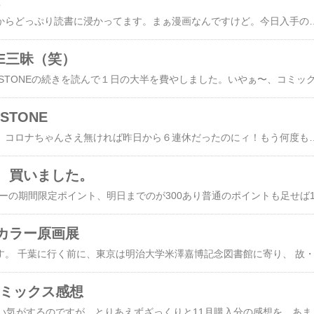
。
仕事が休みなので、朝からどっぷり読書に浸かってます。まぁ漫画なんですけど。今日入手の皆さん。３冊は今日発売の新刊。１冊だけ「イロメン」の３巻は、もうすぐ４が出るってのに購入するのを忘れていたもの。文字多いから気合入れて読まないと読めない。（さっき1/3読んで疲れましたw）スクエアは後日改めて感想書きますが、「DearCALL」はすっかり最後尾だなぁ。マズイなぁ。久々にグット登場とメグサス先生最強！は嬉しいけど。あと注目は新事実にビックリ！な「ワートリ」と、百
NE三昧（笑）
STONE
今日・明日と連休の私。コロナちゃんさえ無ければ昨日から６連休だったのにィ！もう何度も言いますけどね。悔しいったら。ギックリ腰で２日有給使ったので、６連休中に２日分バラして出勤日入れて２連休２回に変更。今日がその初日です。で、大阪行かない代わりに何をしてるかと言えば。ジャ〜〜〜ン！！！だいぶ今更ですが購入しました。Dr.STONE1〜12巻まで。現在16まで出てるのでだいぶ中途半端ですが、この休みで読むならこれくらいかな〜と。いや、１日で６冊読んじゃったよ。明日で全部読み終わるじゃん？？？まぁ次の連休＝日曜＆月曜は読む時間無いかもだから、いっか。勢いづいて明日には残りを注文する可能性もありますがwいや〜〜〜、いいですね〜ドクスト。やっぱ面白いよ。前々から買いたいとは思ってたんですよ。ただ、予算とか収納とかの関係で後回しになっていて。「ハイキュー」が最終回迎えてコミックスも残り少ないから、今なら集められるかな〜？って・・・うん、勢い任せ（笑）あと、ジャンプ本誌で超美形キャラが出てきたのも大きいですね。呪術も五条からハマったけど、美形に弱い(^^;元々ゲンは好きで、あとは千空や龍水の頭の良さとか、まぁ好きキャラは色々いたのですが（司は喋り方が苦手）、アメリカチームのスタンリーさん！！！一目惚れです！！！見れば見るほど、回を重ねれば重ねるほど、ハマってしまう〜！・・・スミマセン、完全なるキャラ読み人間で
、買いました。
カラー原画展
分コミックス感想
９・10月分も書いてない気がするのですが、とりあえずざっくりと11月購入分の感想を。あまりに今更感が漂うので、ほんっとーに簡単に。BLEACH 74巻／久保帯人結局やちるはなんだったの？とか、腹に穴の開いた吉良はなんだったの？とか、仮面の連中は役に立ってなかったなとか、色々腑に落ちない（笑）最終巻。でも、絶対に最終回を見たい作品のひとつではあったので、とりあえず満足。久保先生、