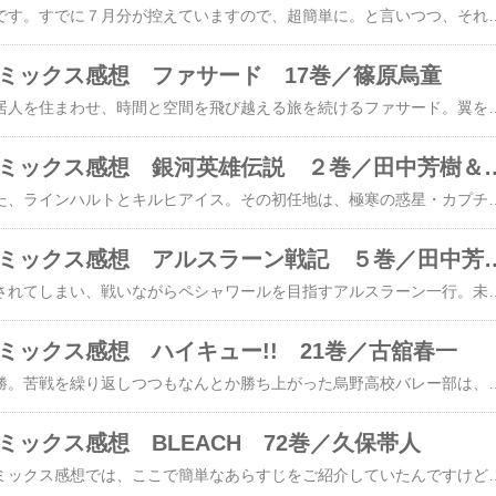
はい、まだ６月発売分です。すでに７月分が控えていますので、超簡単に。と言いつつ、それぞれが微妙に長くなったので、１冊１記事に分けました。ビミョ〜。地獄の合宿（笑）相澤先生かっこいい（まずそこかΣ）。プッシーキャッツの虎さん、元女性って・・・う〜む。なんとなくやわらかな表情で火を点ける轟も素敵♪出久との会話もいいですね。穏やかに話しつつ、的確な指摘もズバリwが
コミックス感想 ファサード 17巻／篠原烏童
ひとつの体に５人の同居人を住まわせ、時間と空間を飛び越える旅を続けるファサード。翼をもつ種族と獣面の人々が対立する世界にやってきた彼は、事件の最中にまた時空を“移動”してしまい・・・！前巻からの続き。今回ファサードが立ち会うことになったのは、翼人と獣人という２種族が対立する世界。前回ラストで大事件が勃発しましたが、その行方を見ないまま、10年後に来てしまいました。新たな戦いが始まりこれを見守るのかと思いきや、巻の1/3も行かないうちに、また別の世界へ・・・。しかも、対立の構図は同じでも、世界観は全然違う。こんな勢いで色んな世界、色んな人達と出会ってたら、混乱もするしかなり疲れるよね、ファサード(- -;)登場するのは、10年後はもちろん、その後に訪れる世界でも基本同じ人達。いや、厳密には同じではないのですが、見た目にしろ性格
2016年５月分コミックス感想 銀河
貴族幼年学校を卒業した、ラインハルトとキルヒアイス。その初任地は、極寒の惑星・カプチェランカであった。彼らを好ましく思わない司令官の命により、猛吹雪の中装甲車を走らせるふたりだったが、途中で燃料が底を尽き・・・！！５月の田中芳樹原作第２弾。（だから、何ソレ）原作も道原版もほぼ半分くらい既読ですが、ヤン側贔屓過ぎて最初の方はあんまり記憶に残ってないので、なんだか新鮮な気持ちで読んでいる銀英伝です。（ラインハルト側の内容がほとんど頭にナイ★）つーか、ラインハルトが好きじゃなかったのですが、今回の、お酒を勧められたけど「未成年だから」と真っ赤になって断るシーンは可愛い（笑）原作ってこんな子だったっけ？フジリューならではでしょうか、あの照れ顔w可愛いと言えば、終盤でヤンとその養い子・ユリアンが登場！ユリアン、可愛いですよねぇ〜ユ
2016年５月分コミックス感想 アルス
敵襲により３つに分断されてしまい、戦いながらペシャワールを目指すアルスラーン一行。未来の宮廷画家・ナルサスは、盗賊の娘がアルスラーンを執拗に狙う銀仮面の男らに襲われている場面に遭遇し・・・。５月の田中芳樹原作第１弾。（何ソレ）この巻はやはり、なんと言ってもアルフリード登場でしょう。知将ナルサスもあたふた、ある意味全く敵わない、10歳年下の押し掛け女房www可愛い子なんですけどね。性格も悪くないどころか、さっぱりしてていい子だし。ナルサス割と好きだから羨ましいんだよ、チクショウ！まぁ、でも最終的に、このふたりは結構お似合いだと思ってます。逆に、許せないのは・・
コミックス感想 ハイキュー!! 21巻／古舘春一
宮城県代表決定戦の決勝。苦戦を繰り返しつつもなんとか勝ち上がった烏野高校バレー部は、ついに県内最強・白鳥沢と対戦。２対２で迎えた最終セット、怪我で月島を欠いた烏野は・・・。カバーは、牛島と白鳥沢バレー部。それからなぜか動物達。野生の王国のイメージか？名前が“牛”だからか？（それ違うだろ）でも、白鳥沢ってあんまり野生っぽくないよね。むしろ野生は烏野・・・。１冊丸々烏野vs白鳥沢。ついに決着がつきます。覚醒したツッキー、かっこいい。試合中は冷静でも、試合後に悔しそうにしてるとことか。まだまだ伸びそうですよね。いや、身長の話じゃ無く。白鳥沢は、監督も含めて全員見た目がなんかイヤ。敵と思わず個人個人を見れば、本当にバレーが好きな、仲間思いのいい奴らなんだろうけど。主人公ふたりは・・・・・・そこそこ活
コミックス感想 BLEACH 72巻／久保帯人
・・・・・・。元々コミックス感想では、ここで簡単なあらすじをご紹介していたんですけどね。やめた。今回はやめた。読み返してみて、書けなかった。だって、vs親衛隊。それだけ。ここしばらくの巻は、その一言で済んでしまうんですもの。（久保先生、ごめんなさい）長い。長いよ、最終決戦。やっつけたかと思いきや、バージョンアップしてすぐ立ち直る。どこまでやってもキリが無い。その繰り返し。しかも、敵の数に合わせてそれが次々来るもんだから、もう誰が誰とどこで何をやってるんだか。やってたんだか。雑誌で毎週読んでるけど、前の戦い忘れちゃってるし。コミックスで読み返しても、あれ？こんなだったっけ？と。その最たるものが、吉良。あれ？この人何してたんだっ