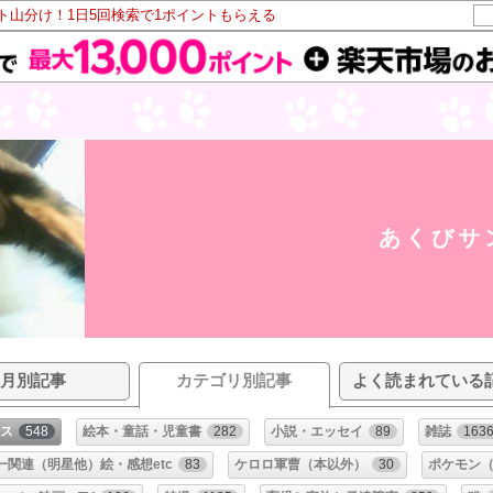
ント山分け！1日5回検索で1ポイントもらえる
あくびサ
月別記事
カテゴリ別記事
よく読まれている
ス
548
絵本・童話・児童書
282
小説・エッセイ
89
雑誌
163
一関連（明星他）絵・感想etc
83
ケロロ軍曹（本以外）
30
ポケモン