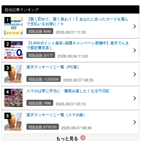
総合記事ランキング
【賢く貯めて、賢く使おう！】あなたに合ったカードを選ん
で支払いをお得に！✨
閲覧総数 9099
2026.08.07 11:00
【3,000ポイント進呈×抽選キャンペーン実施中】楽天でんき
で固定費見直し
閲覧総数 20177
2026.08.04 11:00
楽天ラッキーくじ一覧（PC版）
閲覧総数 11200535
2026.08.07 08:35
スマホは常に手元に・微笑み返したくなる千日紅
閲覧総数 1996
2026.08.07 00:10
楽天ラッキーくじ一覧（スマホ版）
閲覧総数 8779730
2026.08.07 08:36
もっと見る