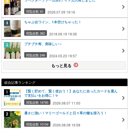
ラベンダーファーム赤2アイテム入荷しました
閲覧総数 50
2026.07.09 19:16
ちゃぶ台ワイン、1本空けちゃった！
閲覧総数 382
2018.09.19 19:36
プチプチ寿、美味しい～
閲覧総数 248
2024.03.23 19:57
もっと見る
総合記事ランキング
【賢く貯めて、賢く使おう！】あなたに合ったカードを選ん
で支払いをお得に！✨
閲覧総数 18785
2026.08.07 11:00
暑さに強い！マリーゴールドと日々草の種を採ろう！
閲覧総数 10134
2026.08.08 16:58