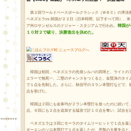
第２回ワールドベースボールクラシック（ＷＢＣ）の準決
ベネズエラvs.韓国が２２日（日本時間、以下すべて同）、
韓国が
ア州ロサンゼルスのドジャー・スタジアムで行われ、
１０対２で破り、決勝進出を決めた。
韓国は初回、ベネズエラの先発シルバの四球と、ライトの
エラーで無死一、二塁のチャンスをつくると、金賢洙のタイ
で１点を先制した。さらに、秋信守の３ラン本塁打などで、
点を挙げた。
韓国は２回にも金泰均が２ラン本塁打を放ったのに続いて
点、６回にも２点を追加する猛攻で計１０点を奪い、試合を
ベネズエラは３回にモーラのタイムリーヒットで１点を返
ギーエンのソロ本塁打で１点を返したが、序盤の大量失点と