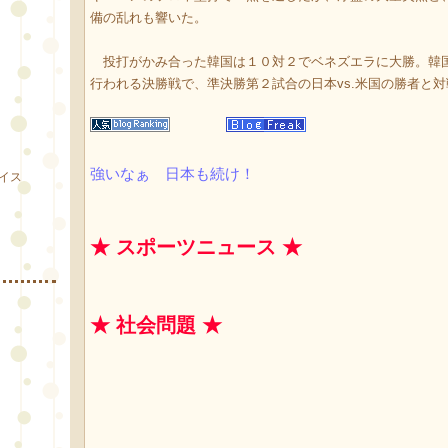
備の乱れも響いた。
投打がかみ合った韓国は１０対２でベネズエラに大勝。韓
行われる決勝戦で、準決勝第２試合の日本vs.米国の勝者と
強いなぁ 日本も続け！
イス
★ スポーツニュース ★
★ 社会問題 ★