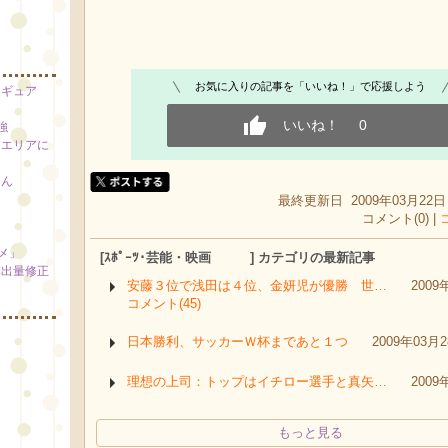
お気に入りの記事を「いいね！」で応援しよう
ィギュア
いいね！
0
強
スエリアに
さん
最終更新日 2009年03月22日 
コメント(0) |
メ」
[ｽﾎﾟｰﾂ･芸能・映画 ] カテゴリの最新記事
排出量修正
安藤３位で浅田は４位、金妍児が優勝 世…
2009
コメント(45)
日本勝利、サッカーＷ杯まであと１つ
2009年03月
理想の上司：トップはイチロー選手と真矢…
2009
もっと見る