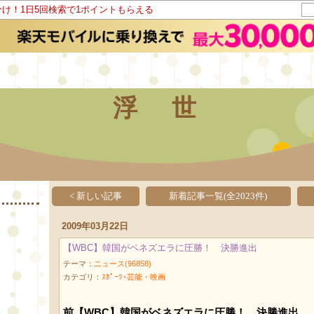
分け！1日5回検索で1ポイントもらえる
浮 世
< 新しい記事
新着記事一覧(全2023件)
2009年03月22日
【WBC】韓国がベネズエラに圧勝！ 決勝進出
テーマ：
ニュース(96858)
カテゴリ：
ｽﾎﾟｰﾂ･芸能・映画
前【WBC】韓国がベネズエラに圧勝！ 決勝進出