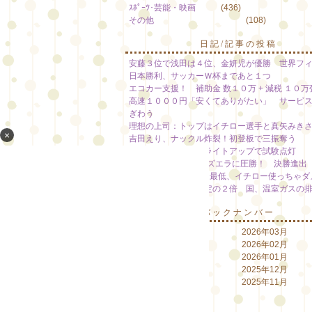
ｽﾎﾟｰﾂ･芸能・映画
(436)
その他
(108)
日記/記事の投稿
安藤３位で浅田は４位、金妍児が優勝 世界フ
日本勝利、サッカーＷ杯まであと１つ
エコカー支援！ 補助金 数１０万 + 減税 １０万
高速１０００円「安くてありがたい」 サービ
ぎわう
理想の上司：トップはイチロー選手と真矢みき
×
吉田えり、ナックル炸裂！初登板で三振奪う
清水寺、光の幻想 ライトアップで試験点灯
【WBC】韓国がベネズエラに圧勝！ 決勝進出
野村“舌好調”「運気は最低、イチロー使っちゃダ
代替フロン漏れ、想定の２倍 国、温室ガスの
バックナンバー
2026年08月
2026年03月
2026年07月
2026年02月
2026年06月
2026年01月
2026年05月
2025年12月
2026年04月
2025年11月