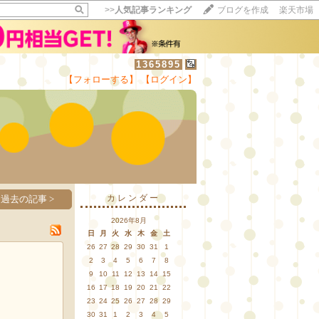
>>
人気記事ランキング
ブログを作成
楽天市場
1365895
【フォローする】
【ログイン】
【毎日開催】
15記事にいいね！で1ポイント
10秒滞在
いいね!
--
/
--
カレンダー
過去の記事 >
2026年8月
日
月
火
水
木
金
土
26
27
28
29
30
31
1
2
3
4
5
6
7
8
9
10
11
12
13
14
15
16
17
18
19
20
21
22
23
24
25
26
27
28
29
30
31
1
2
3
4
5