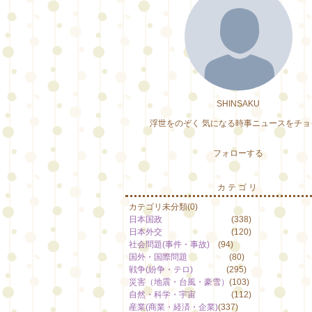
SHINSAKU
浮世をのぞく 気になる時事ニュースをチョ
フォローする
カテゴリ
カテゴリ未分類
(0)
日本国政
(338)
日本外交
(120)
社会問題(事件・事故)
(94)
国外・国際問題
(80)
戦争(紛争・テロ)
(295)
災害（地震・台風・豪雪）
(103)
自然・科学・宇宙
(112)
産業(商業・経済・企業)
(337)