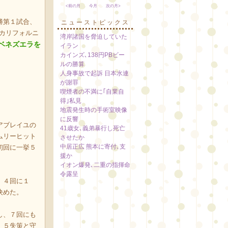
<前の月
今月
次の月>
勝第１試合、
ニューストピックス
米カリフォルニ
湾岸諸国を脅迫していた
ベネズエラを
イラン
カインズ､138円PBビー
ルの勝算
人身事故で起訴 日本水連
が謝罪
喫煙者の不満に｢自業自
得｣私見
地震発生時の手術室映像
に反響
アブレイユの
41歳女､義弟暴行し死亡
ムリーヒット
させたか
中居正広 熊本に寄付､支
初回に一挙５
援か
イオン爆発､二重の指揮命
令露呈
、４回に１
決めた。
し、７回にも
、５失策と守