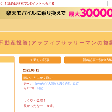
分け！1日5回検索で1ポイントもらえる
不動産投資(アラフィフサラリーマンの複
< 新しい記事
新着記事一覧(全386
2021.06.11
眠い、とにかく眠い
テーマ：
自分がダメ人間だと思う瞬間。(117)
カテゴリ：
雑記
ようやく金曜！
長かったなー、今週。