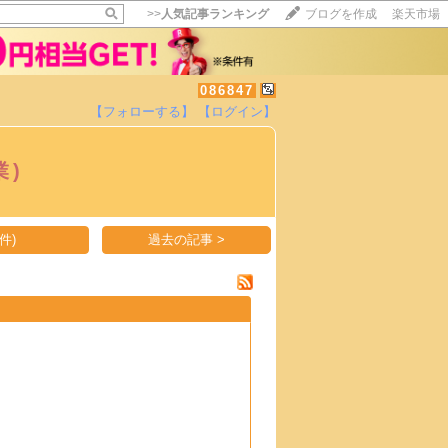
>>
人気記事ランキング
ブログを作成
楽天市場
086847
【フォローする】
【ログイン】
【毎日開催】
15記事にいいね！で1ポイント
業)
10秒滞在
いいね!
--
/
--
件)
過去の記事 >