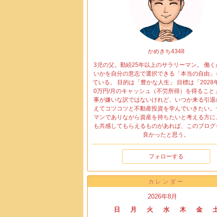
かめきち4348
3児の父。勤続25年以上のサラリーマン。 働
いかを自分の意志で選択できる「本当の自由」
ている。 目的は「豊かな人生」 目標は「2028
0万円/月のキャッシュ（不労所得）を得ること
事が嫌いな訳ではないけれど、いつか来る引退
えてコツコツと不動産投資を学んでいきたい。
マンでありながら資産を持ちたいと考える方に
も共感してもらえるものがあれば、このブログ
良かったと思う。
フォローする
カレンダー
2026年8月
日
月
火
水
木
金