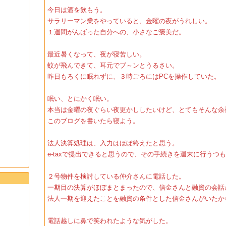
今日は酒を飲もう。
サラリーマン業をやっていると、金曜の夜がうれしい。
１週間がんばった自分への、小さなご褒美だ。
最近暑くなって、夜が寝苦しい。
蚊が飛んできて、耳元でブ～ンとうるさい。
昨日もろくに眠れずに、３時ごろにはPCを操作していた。
眠い、とにかく眠い。
本当は金曜の夜ぐらい夜更かししたいけど、とてもそんな余
このブログを書いたら寝よう。
法人決算処理は、入力はほぼ終えたと思う。
e-taxで提出できると思うので、その手続きを週末に行うつ
２号物件を検討している仲介さんに電話した。
一期目の決算がほぼまとまったので、信金さんと融資の会話
法人一期を迎えたことを融資の条件とした信金さんがいたか
電話越しに鼻で笑われたような気がした。