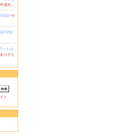
一年遅れ…
/20)
や
7/20)
ンプットは
トありがと
イト