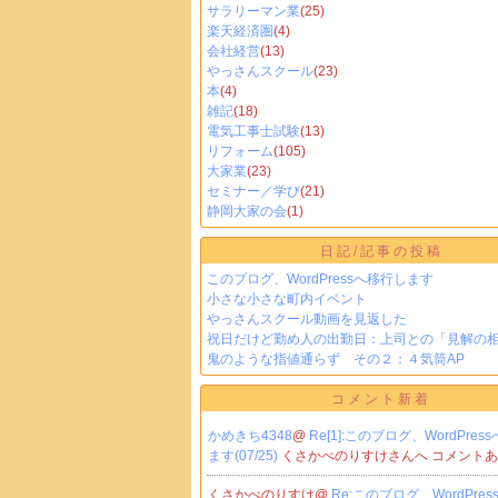
サラリーマン業
(25)
楽天経済圏
(4)
会社経営
(13)
やっさんスクール
(23)
本
(4)
雑記
(18)
電気工事士試験
(13)
リフォーム
(105)
大家業
(23)
セミナー／学び
(21)
静岡大家の会
(1)
日記/記事の投稿
このブログ、WordPressへ移行します
小さな小さな町内イベント
やっさんスクール動画を見返した
祝日だけど勤め人の出勤日：上司との「見解の
鬼のような指値通らず その２：４気筒AP
コメント新着
かめきち4348
@
Re[1]:このブログ、WordPres
ます(07/25)
くさかべのりすけさんへ コメント
くさかべのりすけ@
Re:このブログ、WordPre