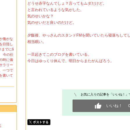
どうせ赤字なんでしょ？言ってもムダだけど。
と言われているような気がした。
気のせいかな？
気のせいだと良いのだけど。
夕飯後、やっさんのスタンドFMを聞いていたら寝落ちして
くか働かな
相当眠い。
を目指し
年までに6
一旦起きてこのブログを書いている。
」 今の仕
の時に備
今日はゆっくり休んで、明日からまたがんばろう。
サラリー
、一つで
を書いて
お気に入りの記事を「いいね！」
いいね！
土