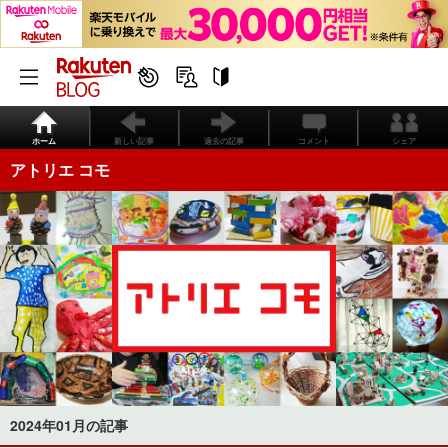
ホーム
新しい記事
過去の記事
コメント
シェア
アトリエ コモ
2024年01月の記事