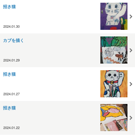
招き猫
2024.01.30
カブを描く
2024.01.29
招き猫
2024.01.27
招き猫
2024.01.22