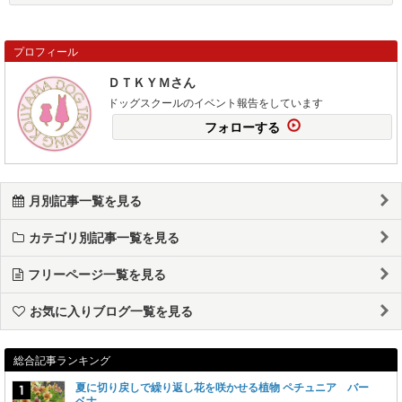
プロフィール
ＤＴＫＹＭさん
ドッグスクールのイベント報告をしています
フォローする
月別記事一覧を見る
カテゴリ別記事一覧を見る
フリーページ一覧を見る
お気に入りブログ一覧を見る
総合記事ランキング
夏に切り戻しで繰り返し花を咲かせる植物 ペチュニア バー
ベナ…