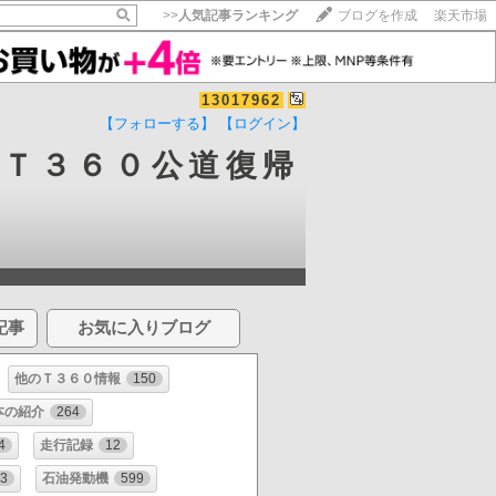
>>
人気記事ランキング
ブログを作成
楽天市場
13017962
【フォローする】
【ログイン】
ダＴ３６０公道復帰
記事
お気に入りブログ
他のＴ３６０情報
150
本の紹介
264
4
走行記録
12
3
石油発動機
599