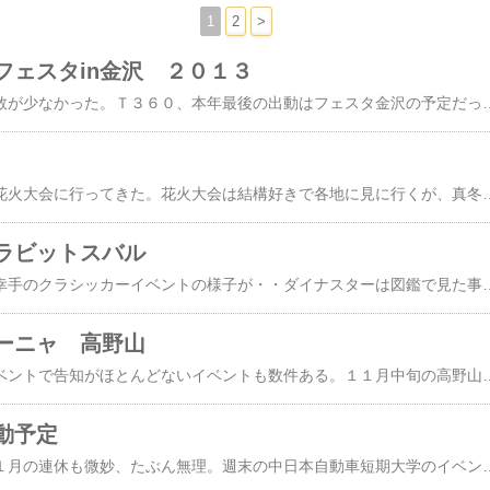
1
2
>
フェスタin金沢 ２０１３
今年は都合で動ける回数が少なかった。Ｔ３６０、本年最後の出動はフェスタ金沢の予定だったが、数日前からクラッチマスターが逝かれ修理が間に合わなくなった。万が一に備え、主催者さんに代車を問い合わせたら、フィアット５００ならＯＫ。直前まで頑張ったが修理は無理だった。クラシックカーフェスタin金沢は２回目の開催、来年もある。ブログ検索するとたくさんヒットする。 数件紹介、こちらのブログもお勧めこちらは福井県から参加．東芝コマーシャルカーＴ３６０、これのレストア話は５年以上前から聞いてた。最近仕上がるＡＫはレストア期間が長い。市内パレード、金沢中心部の交差点。Ｔ５００、トロージャン（黄色ナ
下呂温泉のクリスマス花火大会に行ってきた。花火大会は結構好きで各地に見に行くが、真冬の花火はここでしか見たことない。お天気もよく（氷点下ではある）豪華な花火だった、１２月２４日の下呂温泉は、お勧めします。花火の写真は・・安カメラではどうせ写らないので撮ってない。下呂温泉の花火大会のリンク。夏の花火のお勧めは輪島オートモビルミーティング。ギネス級の２０分で１万発の打ち上げ、これは凄いです。輪島のクラシックカーイベントで打ち上げるのではなく、あたりまえだが、クラシックカーは輪島祭りの一環として併催。輪島オートモビルのＨＰはこちらに、 来年は６月７～８日開催。輪島は小さ
ラビットスバル
さいたまさんＢＢＳに幸手のクラシッカーイベントの様子が・・ダイナスターは図鑑で見た事あるが実存してるとはビックリ。間違いなく日本で１台だけだと思う。昭和２８年製、ラビットＳ４８のエンジンを流用してるそうだ。荷物の積める三輪車の需要は多く、作ってみたがスタイルが良くない？、イタリアにはアペがあるのでアペと同じ方法で三輪車を作ったのがラビットＴ７５、これは何台か実存してる。これも実存してるラ
ーニャ 高野山
秋に開催される旧車イベントで告知がほとんどないイベントも数件ある。１１月中旬の高野山ヴェトロモンターニヤ（硝子の山）もまもなく開催なのに不明。一度行ってみたい四国のミルキーウェイ・ラリーも不明。歴史あるイベントは公募しなくても集まるので、あえて募集しない。ミルキーウエイはＴ３６０で参加してみたいが、ラリーなのでコ・ドライバーの２名乗車、誰も軽トラの助手席には乗りたがらないだろうからＴ５００の助手席参加もありか？ それよりもトラック形状で参加出来るのか？だいたいＡＨＳＭと日時がバッティングするらしい、関西のＳ乗りさんはそれで参加出来ないと聞いた。この２件のイベントは検索でも１年前のレポしかない。ヴェトロモンターニヤのポスターを書いてる人のブログが見つかった。毎年、ヴェトロには福井県からも何台か参加してる。私も１度だけ参加した事がある。 良いイベントです、さ
動予定
１０月は動けない、１１月の連休も微妙、たぶん無理。週末の中日本自動車短期大学のイベントは残念ながらキャンセル。福井から距離も良く、快適なドライブに前夜祭だったのに、しかたなし。連休の次の週は「つくで発動機祭り」行けるか微妙。さらに次の週は鈴鹿ＡＨＳＭ、これは参加可能？。前日に埼玉県・寄居町（よりい）でホンダ車のパレードとホンダ工場見学があるそうだ。寄居町交通安全クラシックカーパレード。寄居でのイベント終了後に鈴鹿に向かうそうだが、Ｔ３６０なら可能かも？１１月最終日曜