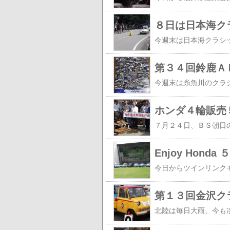
８日は日本海ク
第３４回鈴鹿Ａ
ホンダ４輪販売
Enjoy Hon
第１３回金沢ク