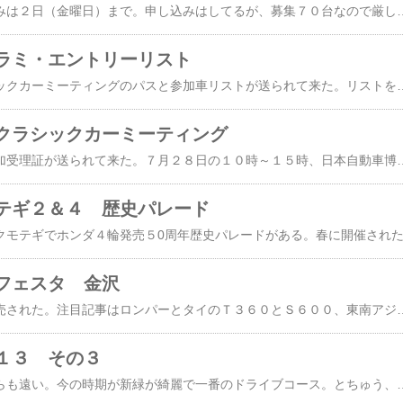
フェスタ金沢の申し込みは２日（金曜日）まで。申し込みはしてるが、募集７０台なので厳しい選抜になりそうだ。クラシックカーフェスタin金沢のＨＰ。今年から会場は国指定史跡の金沢城公園、ここでクルマイベントとは豪華。観光客が多い場所なので注目度は高い。後ろの建物は金沢城の河北門、この門が１００万石・金沢城の正門になる。金沢城のＨＰはこちらに。金沢城公園は広く、それこそ何百台と駐車できるのだが募集が７０台なのは城下町パレードだと思う。市内パレードは繁華街を一周（約４ｋｍ）するコース。昨年参加して一番驚いたのは、繁華街にはスタッフと警察官がいっぱい。一部はカラーコーンで仕切りパレード専用にしていた。赤信号も警察官の指示で進めたので、たぶんパレードは３０分以内ぐらいでないと大渋滞を起こす。参加は多くて７０
ラミ・エントリーリスト
来週開催の金沢クラシックカーミーティングのパスと参加車リストが送られて来た。リストを見ると・・・今回のエントリーは大失敗。今まで、金沢クラミ参加Ｔ３６０は我がＡＫと復活ＡＫさんの２台だけ、昨年もＴ３６０参加だったので、５０周年はクラシックカーフェスタin金沢をメインに考え別の車でエントリーを出してしまった。まさか、金沢クラミにＴ３６０のエントリーがあるとは、どちらも日本自動車博物館共催なので、同じＴ３６０よりも・・・・考えたのが間違い。今年は、知らないＴ３６０が１台参加している・・・何方でしょう？？なのにＡＫでなくフィアット５００とは。すでに駐車位置は確定してるので当日、故障の名目でＡＫに乗り換えていっても、離れた場所になる。金沢クラミには１５４台のエントリー。メーカー別ではトヨタの３０台、次にホンダの２７台、
クラシックカーミーティング
１３回金沢クラミの参加受理証が送られて来た。７月２８日の１０時～１５時、日本自動車博物館で開催される。参加台数２００台。第１回から７月第４週の１年で一番暑い時期に開催。日本自動車博物館の前は金沢市内の公園で行われていた。旧会場での開催の挨拶、太田会長。「１年で一番暑い時期に旧車イベントを開催することに意義が有る・・・」の、挨拶なので、７月第４週は固定している。現在は日本自動車博物館。博物館には５００台の名
テギ２＆４ 歴史パレード
フェスタ 金沢
オールドタイマーが発売された。注目記事はロンパーとタイのＴ３６０とＳ６００、東南アジアのＴ３６０は初めて見た。かの地にもマニアさんがいるとは、部品は日本から輸入してるそうだ。ＯＴ誌の写真はhondasouichirouさんのブログに有ります。イベント告知に北陸のイベント３本紹介されてる。１）７月２８日 第１３回 金沢クラミ。２）９月７日～８日 日本海クラシックカーレビュー ＣＣＲ３）９月２２日 第２回クラシックカーフェスタin金沢日本海ＣＣＲが今月２９日からの受付開始。他の２箇所はすでに申し込み始まっている。三箇所とも参加予定だが、金沢クラミとフェスタ金沢は申込書を出してるが、審査まち。ホンダ４輪５０周年なのでＴ３６０で参加。昨年のフェスタ金沢には、ご当地発動機・津田駒を持参したので評判良かった、今年は金沢・門田と東京・門田の２台積んでく予
１３ その３
会場の藤橋城は何処からも遠い。今の時期が新緑が綺麗で一番のドライブコース。とちゅう、猿も鹿も見た。藤橋城から見た全景。今年のメインフィチャーであるフイアット。フィアット６００は珍しい。（右端）同じ６００エンジン（水冷４気筒）搭載のムルティプラも一般会場に１台来てた。これで６人乗りだから驚く。藤橋城、下には民族資料館。２００年前の建物が保存されてる。藤橋城の解説。この城は観光用の建物