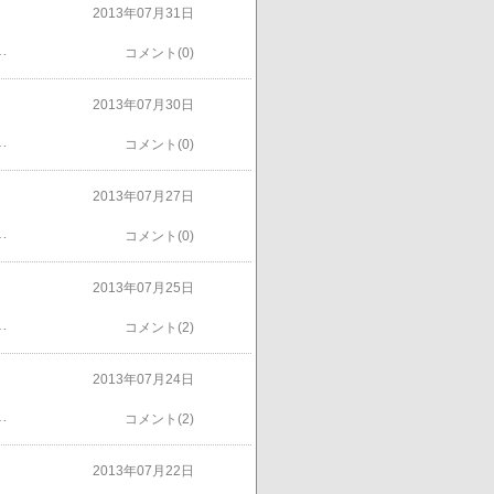
2013年07月31日
の台数が展示されてる。写真は見学者のバイク、陸王にノートンなど。自動車博物館には５００台展示、建物は大きい。エアコンが効いてるので中は涼しく、暑くなれば逃げ込める、皆さん話してるのは土日は良いとしても・・・平日は入場料で電気代が出るのか？これだけの施設が個人経営とはたいしたものだ、日本最大の自動車博物館の地位は不動。金沢クラミの会場。今回３６０軽トラが多かった。博物館入場券に昼食、お土産付きで参加費２０００円。昼食は博物館名物のカレーか小松うどんのどちらか。うどんを食べてみた、暑い時に冷えたうどんは美味い。石川県・能登で８月１４日にカーフェスタが開催される。お盆休みなので観光客が多いと思う。他にも各地の車イベントのパンフレットをいただいた。催し物が多い・・・
コメント(0)
2013年07月30日
バンにＮ３６０、モンキー等、相当なホンダマニアさん。東芝コマーシャルカーはかなりの人気、一番良い場所に展示されてた。会場内をセーラー服姿の女性？？が取材に回っていた・・なんだ？ご存知、糸目ねーさん。雑誌（高速有鉛）のイラストなどで存在は知ってたがほんとに居るとは。たんなるマスコットキャラクターだと思ってたらこの姿で終日取材してた。初めて見る人は皆さんビックリしてた、なかなか上手い取材と宣伝方法。北陸のイベントでは初めてなのでは。自動車博物館内も凄いお客さんだった。参加者は首からパスを下げてる、一般客が多かった。ナンバーを見てると全国から集まってくる、感心。たぶん、自動車博物館も見学できるので、一石二鳥のイベント。
コメント(0)
2013年07月27日
さんが２名参加している、初参加なので下見程度にして下さい。完走は厳しいし、遊びなのでほどほどに・・・走行予定コース上の天気予報は降水確率５０％平均、ますます厳しい。大人のお遊びとしては、なかなか気宇壮大で楽しそうだ。参加したいか？微妙なところ、大野市の「とんちゃん祭り運転会」でゆっくり話しを聞きます。福井からの参加だと、モテギまで走りスタートは同じで富山から福井に帰る計画になる。前泊だと６００ｋｍぐらいか。１０００ｋｍは無理です・・・Ｔ３６０とＣ１００のデザインはにている、おなじＤＮＡ。
コメント(0)
2013年07月25日
がＴ３６０の初イベント参加だったと思う。途中でオーバーヒートはしてるし、問題山積。旧車のダメ出しは最低でも２年はかかる。１０年で安定してきたような気がする。原付三輪車アペも北海道ツーリングまでには１０年かかっている。最初のころは近所の陸橋を登れなかった。金沢クラミは手前の口を開けてるフィアット５００で参加。たぶん２００３年金沢クラミ参加時の写真、毎年暑いは・・・
コメント(2)
2013年07月24日
車種１台？だけとなる。車種によっては抽選倍率は三桁になる。Ｔ３６０は雷電号が当選、他の数台は落選。Ｓは三重県のＳ８００Ｍさんが当選している、美味しいイベントなので倍率が高くなるのは仕方が無い。モテギの歴史パレードも動画は即日ＵＰされるので楽しみだ。
コメント(2)
2013年07月22日