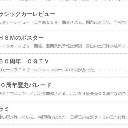
ラシックカーレビュー
今週末は日本海クラシックカーレビュー（日本海ＣＣＲ）開催される。問題はお天気、予報では雨だが台風通過しそうなので晴れるのでは？日本海ＣＣＲ・糸魚川ＡＫは３台？？参加、Ｉさん、東京の杉さん、ｔ５さん。杉さんのＡＫは発売中の別冊ＯＴ誌６号参照、必見のＴ３６０です。今年もシーサイドランの最初にＰ．Ｃ競技あります。ＰＣ競技は雨天の場合中止（小雨は決行）、１回だけの２区間連続。観客が多いせいか競技区間に入るのが皆さんゆっくりなので、時間がかかる。最初は２０ｍの６秒、次が３０ｍの９秒ぐらいの予定。３０秒毎のスタートだが、１５秒ぐらいでないと混んでしまう。写真では３台のスバル３６０が並んでる。線を踏むのに走りなが
ＨＳＭのポスター
今週末は糸魚川のクラシックカーレビュー開催。週間天気予報は新潟・富山の土日降水確率５０％、日本海ＣＣＲは晴れるので有名だが、今年は？数年前、台風直撃かと思ったら・・・当日は晴れた。今年も何とかなりそうだ。鈴鹿ＡＨＳＭのポスターを頂いた。今年のポスター。まだ三ヶ月も先だがポスターが出来上がると、なにやらソワソワ・・今年のＡＫ参加台数は５０周年だし、かなりの？台数が期待できる。二桁には行きそうな予感だが当日にならないと・・・始めて参加したＡＨＳＭは２００４年、軽トラで鈴鹿を走る、とは考えてもみなかった、走ってみたらそうでも
５０周年 ＣＧＴＶ
７月２４日、ＢＳ朝日のカーグラＴＶでコレクションホールの番組があった。・・・・・・・・・・・・・・・・・・・・・・・・・・・・・・・・・・・・・・・・・・・・・・・・・・・・・・・・・・・・・・・2013年7月24日 「ホンダ製四輪車 50周年 永遠のテーマは'夢'」ホンダが四輪車に手を染めて50周年を機に、もてぎのミュージアムを見つつ、ホンダの歴史から未来を見渡すことにした。50年前当時、世界最大の二輪車メーカーであったホンダが、いきなりF1に挑戦するために開発した1.5のV12エンジンは、実は当時のホンダ製レース用エンジン最大の125ccシリンダーを12本V型に配置したものだった。一方、F1の大先輩であるフェラーリは最初から"V12であること"を前提として精一杯小さく造った1.5なのであった。当時のホンダとフェラーリの環境も、き
da ５０周年歴史パレード
今日からツインリンクモテギでエンジョイホンダ開催される。ホンダ４輪発売５０周年なので、５０周年歴史パレードも有る。エンジョイホンダのＨＰに。Ｔ３６０は歴史パレード参加車を含めて数台見学に行くようだ。Ｓは何台か不明だが、三重県のＳ８００Ｍさんはすでに出発している。Ｓ８００Ｍさんはコレクションホールが楽しみだと言っていた。中部より西で・・・・茂木は遠い。「Ｔ３６０友の会」を茂木で開催すると連絡いただいた時、
ラミ
北陸は毎日大雨、今も凄い雨が降っている。梅雨明けはまだ、日曜日の金沢クラミの日だけ降らなかった。個人的にＮＯ１は東芝コマーシャルカー。この日に併せて車検取得したので、エンジンはまだ完調ではないそうだ。これからエンジンの調整に入る。軽四輪用小型ナンバーに営業車用緑ナンバーがあるのは始めて知った。これだけの塗装は自分で出来ないので板金屋さんだと思う、結構高いのは・・・希少な車も多く参加してた、セドリックの豪華車。オーナーさんの話では、後ろ向きに座るのは後続車ドライバーと視線が合うので、にらみ合い状態になり快適では無いらしい・・金沢の