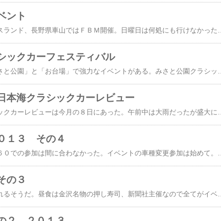
ベント
北陸は小矢部市のクロスランド、長野県車山ではＦＢＭ開催。日曜日は何処にも行けなかった。１０月はクラシックカーイベントのハイシーズン、毎週各地でイベントがある。小矢部市のクラシックカーはこちらのブログにレポあり。小矢部には富山発動機倶楽部さんが石油発動機を回してたそうだ。ＦＢＭはこちらのmixiブログにレポあり、ＦＢＭのレポは多くＵＰされてる。詳しいレポはこれから多くなる。来週も沢山イベントがある、週間天気予報は晴れなので期待したいが自宅から出れそうも無い、残念。かなり初期に作られたホンダ汎用エンジン。プラグ
シックカーフェスティバル
今週１０月６日は「みさと公園」と「お台場」で強力なイベントがある。みさと公園クラシックカーフェスティバルはさいたまさんのＢＢＳに。もうひとつは、オールドタイマー誌のお台場イベント。こちらはもっと強力で、募集５００台がすでに満車になってる。それも、かなり早い時期に満車なので・・・面白そうなイベントだ。次の週は滋賀県でアペミーティング、自走参加する。第一回目のアペミーティングは三浦半島、ついでに横須賀よって戦艦三笠見学。そこから城ヶ島の宿泊地までツーリング。 こうなると原付三輪車の行動範囲を逸脱、走ってみると走れるもん
日本海クラシックカーレビュー
糸魚川の日本海クラシックカーレビューは今月の８日にあった。午前中は大雨だったが盛大に終了。２７日（当地は発売日が１日遅れる）発売の雑誌カーマガジンとオートカーに日本海ＣＣＲのレポが載ってる。終わってからまだ３週間も経ってないのにレポとはめちゃくちゃ早い。２７日に書店で最初に見るのはＣＭとオートカー、この２誌が一番面白い。広いジャンルで、特に全国イベント報告が多いのが特徴。偶数月だとＯＴ・ＣＭ・ＡＵＴＯＣＡＲの３誌が楽しみ。ＣＭにはＴ５００と白ＡＫ、オートカーにはＡＫ４台と「カバ顔の・・・」紹介されてた。どちらの記事も糸魚川の審査委員である滝澤さん。特にＣＭ誌は
０１３ その４
今回は残念ながらＴ３６０での参加は間に合わなかった。イベントの車種変更参加は始めて。次回は１０月２６日の岐阜県・中日本自動車学園イベントなのでそれまでには修理できる。１９日のイベントもＯＫだと思う。金沢城正門。北陸の道は「北国街道」と呼ばれる。北国街道は関ヶ原（彦根）から軽井沢まで。関ヶ原からこの正門までが北国上街道、ここから軽井沢まで下街道になる。会場出入り口の黒門。ここから市内パレードの出発、この付近が一番混んだ。このあたりも散歩コースとして素晴らしい場所。金沢
その３
来年も金沢城で開催されるそうだ。昼食は金沢名物の押し寿司、新聞社主催なので全てがイベント慣れしてスムーズ、プロのイベント屋さんが入ると素晴らしい。鈴鹿ＡＨＳＭのポスターと茂木ホンダスポーツ生誕５０周年のチラシをＴ５００の荷台に。 ここが一番見やすい。ダットサンのクラブ（お仲間？）さすが老舗の倶楽部、イーゼルや三脚にパネルを展示してた。パネル展示は旧車には必要で観客に親切、ＡＫもイーゼルを用意しなくては。Ｔ５００はいろんなイベントに参加してるので、説明パネルが多い、何枚か貼ってた、これは効果絶大で親切。バブルカーもパネル展示は親切だった。ベルベデーレは飛び入りなので準備無し、発動機のパネル展示準備に気持ちが行ってたので、説明文は忘れた。歴史的にもユニークな車体なのですが説明無しでは、ただの旧車。市内パレードの出発。前はスバル３６０とバブルカー軍団。海外でスバル３６０は、日本の有名なバブルカーになってる。金沢市内の片町（香林坊？）交差点。一番の繁華街、Ｔ５００が右側車線に停車してるのは前に着い
の２ ２０１３