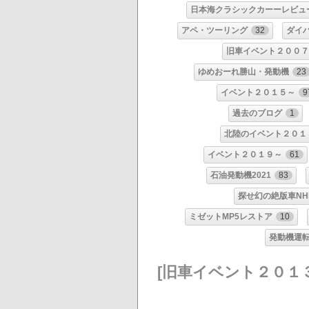
日本海クラシックカーーレビュ
アペ・ツーリング
32
ダイ
旧車イベント２００７
ゆめおーれ勝山・発動機
23
イベント２０１５～
9
過去のブログ
1
北陸のイベント２０１
イベント２０１９～
61
石油発動機2021
83
探せ幻の絶版車NH
ミゼットMP5レストア
10
発動機運転
[旧車イベント２０１