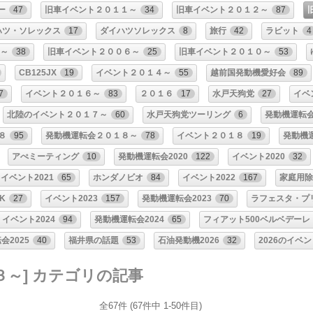
ー
47
旧車イベント２０１１～
34
旧車イベント２０１２～
87
ハツ・ソレックス
17
ダイハツソレックス
8
旅行
42
ラビット
4
～
38
旧車イベント２００６～
25
旧車イベント２０１０～
53
CB125JX
19
イベント２０１４～
55
越前国発動機愛好会
89
7
イベント２０１６～
83
２０１６
17
水戸天狗党
27
イベ
北陸のイベント２０１７～
60
水戸天狗党ツーリング
6
発動機運転
８
95
発動機運転会２０１８～
78
イベント２０１８
19
発動機運
アぺミーティング
10
発動機運転会2020
122
イベント2020
32
イベント2021
65
ホンダノビオ
84
イベント2022
167
家庭用除
K
27
イベント2023
157
発動機運転会2023
70
ラフェスタ・プ
イベント2024
94
発動機運転会2024
65
フィアット500ベルベデーレ
会2025
40
福井県の話題
53
石油発動機2026
32
2026のイベ
３～] カテゴリの記事
全67件 (67件中 1-50件目)