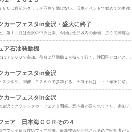
参加予定だった我がＴ３６０は直前のクラッチ不良で動けない。旧車イベントで始めての車種変更参加になった。ＡＫ３台並ぶ予定が真ん中にベルベデーレ。東芝コマーシャルカーは撮影率が一番、皆さん携帯で写真を撮ってた。会場での一番人気は・・・おとなりの列のバブルカー、バブルカー６台、カビーネ、トロージャンにイセッタ６００と珍しい車種。ちびっ子には一番人気。バブルカーの一部は今日開催される和倉のイベントに連チャン参加。子供が多いので発動機も悪くなさそうだ。来年は試してみたい。一日中凄い人に驚いた、市街地のど真ん中なので
クカーフェスタin金沢・盛大に終了
お天気の良い一日だった。第１回目は金沢の中央公園、今回は金沢城内の会場、広くて綺麗な会場だが、こんな場所に見に来る人がいるのだろうか？いゃ～実際は凄い観客だった、旧車イベント動員客数ベスト３を挙げれば間違いなく３位以内に入りそうな観客・・・正直ビックリした。常時こんな感じ、凄いと思う。広大な芝生広場に金沢城、贅沢なロケーション。これだけ広い芝生で旧車イベント開催はここだけだ、知ってる範囲では。さすが金沢、モデル撮影会も和服。後ろは加賀・百万石の正門。開会式は広大な芝生広場に設営された特設ステージで、めちゃく
ュア石油発動機
２２日のフェスタ金沢にはＴ３６０で参加。荷台に発動機２台積んで行く、津田駒とコバス。回せるかは不明、会場は史跡なのでたぶん無理だと思う。昨年のフェスタの写真、この時は回せた。もう１台のコバスはミニチュア発動機。実物見た人は少ないので展示予定、実はこのコバス借り物。福井建設技術フェア用に「さいたまさん」からお借りしていた発動機。所用で２２日北陸に来られるので
クカーフェスタin金沢
２２日は金沢市で「フェスタ金沢」開催、Ｔ３６０で参加する。天気予報は・・・確実に晴。市内パレードは１２時と１３時の２回に別けて実施。１２時スタートは１番から４８番、１３時４８～１００番まで。パレードの車列はＳが９台、続いてトヨタスポーツ５台に国産スポーツが続き２８番からバブルカー６台、その後ろにホンダＴ３６０が３台続く。ホンダ４輪発売５０周年だし、先頭のホンダＳ、９台はインパクトがありそうだ。昨年のフェスタ金沢、第１回なのでどんなイベントなのか不明だったが参加してビックリ、地元新聞社主催なので大規模。お金がかかってる。昨年は金沢中央公園、この場所でも金沢市のど真ん中なので凄いと思ってたが、今年は金沢城内で開催される。雨の中、市内パレード
クカーフェスタin金沢
来週２２日（日曜日）は金沢でクラシックカーフェスタ開催。案内書が送られてきた。参加７７台、会場は国史跡の金沢城（新丸広場）。金沢城内でクラシックカーのイベントは始めてだと思う。Ｔ３６０で参加、荷台に発動機を積んで行くが、史跡なので回すのは無理め。参加７７台中、最大車種はホンダＳの９台、ダントツ１位。次はバブルカー（イセッタ等）の６台、ヨタハチ５台となってる。ＡＫは３台、Ｔ５００にＴ３６０が２台。このＴ３６０参加、市内パレードもします。今年のＡＫは水色なし、３台とも違う色は珍しい。３６０ｃｃ以下の軽四輪は法律で黄色ナンバーでなく小型の白ナンバーを付けないといけない。そのナンバーの緑（営業車）ナンバーは過去１枚も出てないそうだ。なのでナンバー１の番号になってる。（５０年以上で１枚も出てないとは）・・・・・・・・・・・・・・・・・・・・・・・・・・・・・・・・・・・・
フェア 日本海ＣＣＲその４
今日から福井県産業会館でフクイ建設技術フェア開催。最新技術が公開されるので関係者が大勢見学に訪れる。この会場の一角に越前国発動機愛好会のブースが誕生する。私は一度も行った事ないので、どんなイベントか不明・・会場に約20台展示、運転はしない。はたして・・・どんな事になるのか？面白いとは思う。産学複合企業も多く参加してるので県内の大学ブースもある、学生も多く見学に来るみたいなので・・勧誘します。日本海ＣＣＲは２００台の旧車が展示される。200台もあると1台ずつゆっくり見ることは時間的に無理。たまたまオーナーさんいると面白い話しを聞ける。もともと古色蒼然としたモーガンなので、気にならなかったが良く見るとＡＴ車、こんなモーガンあるの？改造車かと思って聞いたらオリジナル、モーガンのＡＴは2台だけ造られ、その1台だそうだ。福島県からお越しの渡