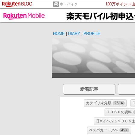
100万ポイント
車・バイク
HOME
|
DIARY
|
PROFILE
新着記事
カテゴリ未分類
2614
Ｔ３６０の資料
旧車イベント２００５
ベスパカー・アペ
497