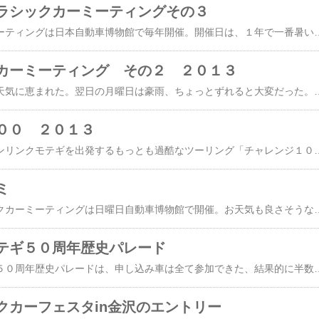
ラシックカーミーティングその３
金沢クラシックカーミーティングは日本自動車博物館で毎年開催。開催日は、１年で一番暑い７月の第４週と決まっている。金沢クラミ参加車は全国各地から、たぶん、博物館見学も出来るからだろうと思う。企画展として現在は「徳大寺さんが選んだ名車たち」開催されてる。昨年はネオヒストリックカー。ホンダＳも選ばれて展示されてる。毎年少しずつ展示車は変化している。珍しいのが入るたびに、そうでもないクルマはバックヤード行きになる。Ｔ３６０も２台展示が１台だけ、昔、Ｓは５台以上展示されてたが現在は２台になった、コニリオなどもバックヤード。アペも存在が確認できなかった、バックヤードから復活は無理か。三輪車は競争が激しい、相当な珍車（歴史的）でないと無理、アペでは出る幕無し。自動車博物館にはバイクもかなり
カーミーティング その２ ２０１３
今年の金沢クラミはお天気に恵まれた。翌日の月曜日は豪雨、ちょっとずれると大変だった。まだ北陸は梅雨明けしていない。Ｓは申し込み９台、参加７台だった。ボンネットに５０周年シールの貼ってあるのは三重県からのＳ８００Ｍさん。今週末はﾓﾃｷﾞの５０周年歴史パレードに自走参加、コレクションホールが見たかったのでちょうど良いタイミング、暑さが問題と話してた。Ｓ８００Ｍさんブログに金沢クラミのレポ。歴史パレードは各車種２台、Ｓは排気別とクーペも別枠なので１０台か？誰に聞いても落選してるそうだ、本人は「なんで当選したのか・・」厳正な抽選みたいだ。金沢クラミの看板、三輪車は多かった。京都ナンバーの白Ｓ６はＳ８００Ｍさんブログにリンクあり、ステップ
００ ２０１３
土曜日午前０時にツインリンクモテギを出発するもっとも過酷なツーリング「チャレンジ１０００」はすでに出発している。２４時間で１０００ｋｍ走るのだから厳しい、記事など読むと睡魔との闘い。今年からレギュレーションが厳しくなり、ＯＨＶの原付２種に限定される。以前は場違いなバイクも参加してたようだが、絞った方が楽しい。すでに６時間以上走行してる・さいたまさんＢＢＳに詳しく。一番多い機種はＣ１０５かな、次にＣＭ、Ｃ１１０も多いのでは。Ｃ１００の２種変更も多そうだ、鉄ヘッドでないと参加出来ない。Ｔ３６０オーナー
ミ
第１３回金沢クラシックカーミーティングは日曜日自動車博物館で開催。お天気も良さそうなので参加に支障無し。前夜祭はありません。 実は、昨晩山代温泉でｔ５さんらがお泊りしたので、yamasadaさんと夜間訪問した。ＡＫとＳの話しを延々、帰宅は深夜１２時になってしまった。ネタも無いので１０年前の金沢クラミのブログを見たら 写真は削られてる。無料ブログなので仕方が無い。１０年前
テギ５０周年歴史パレード
４月に鈴鹿で行われた５０周年歴史パレードは、申し込み車は全て参加できた、結果的に半数近くがＳになった。鈴鹿サーキットの歴史パレード動画。綺麗な映像だ。来月のツインリンクモテギの歴史パレードはホンダ４輪発売５０周年らしく全車種登場させるようだ。となると、各
クカーフェスタin金沢のエントリー