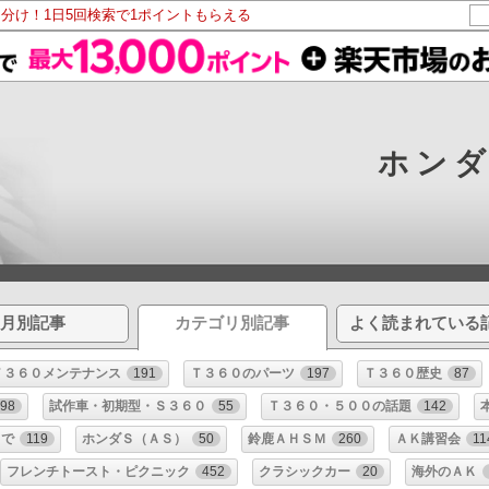
山分け！1日5回検索で1ポイントもらえる
ホン
月別記事
カテゴリ別記事
よく読まれている
Ｔ３６０メンテナンス
191
Ｔ３６０のパーツ
197
Ｔ３６０歴史
87
98
試作車・初期型・Ｓ３６０
55
Ｔ３６０・５００の話題
142
まで
119
ホンダＳ（ＡＳ）
50
鈴鹿ＡＨＳＭ
260
ＡＫ講習会
11
フレンチトースト・ピクニック
452
クラシックカー
20
海外のＡＫ