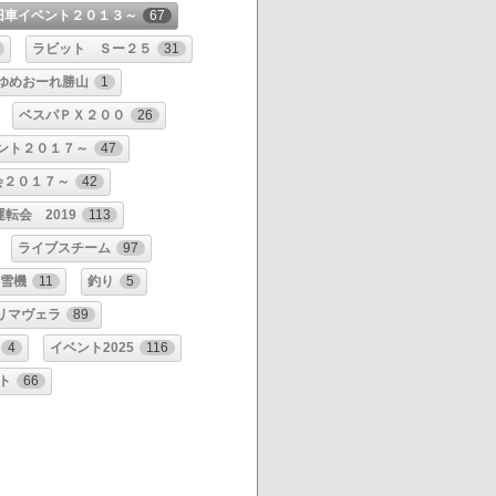
旧車イベント２０１３～
67
ラビット Ｓー２５
31
ゆめおーれ勝山
1
ベスパＰＸ２００
26
ント２０１７～
47
会２０１７～
42
転会 2019
113
ライブスチーム
97
雪機
11
釣り
5
リマヴェラ
89
4
イベント2025
116
ント
66