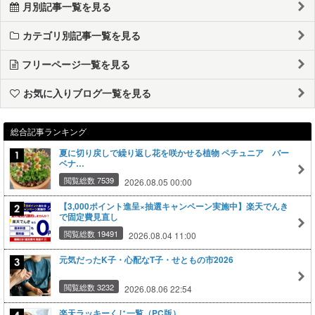
月別記事一覧を見る
カテゴリ別記事一覧を見る
フリーページ一覧を見る
お気に入りブログ一覧を見る
総合記事ランキング
夏に切り戻しで繰り返し花を咲かせる植物 ペチュニア バー
ベナ…
閲覧総数 7539
2026.08.05 00:00
【3,000ポイント進呈×抽選キャンペーン実施中】楽天でんき
で固定費見直し
閲覧総数 19491
2026.08.04 11:00
元気だったK子・心配なT子・せともの市2026
閲覧総数 3232
2026.08.06 22:54
楽天ラッキーくじ一覧（PC版）