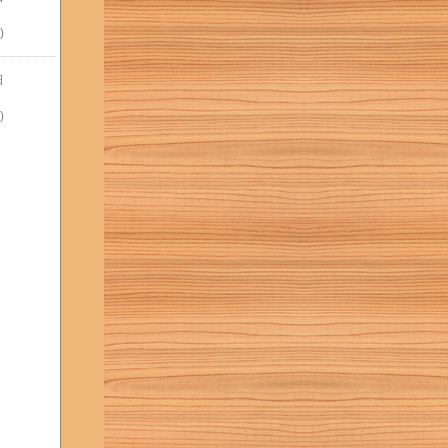
)
日
)