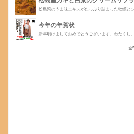
松島産カキと白菜のクリームリゾ
今年の年賀状
全5