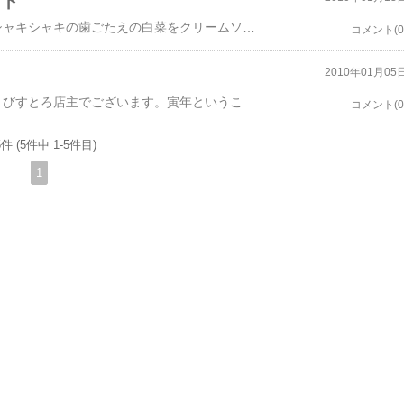
ット
松島湾のうま味エキスがたっぷり詰まった牡蠣とシャキシャキの歯ごたえの白菜をクリームソースでリゾットに。海のミルクはよりクリーミーによりまろやかに。そういえば最近の研究によると松尾芭蕉の「おくの細道」で有名な句、「松島や ああ松島や 松島や」には続きがあることが判明しました。こんな句だそうです。「松島や ああ松島や 松島や カキリゾット食べ こよいも幸せ」後世に残るすばらしい句でございます。
コメント(0
2010年01月05
新年明けましておめでとうございます。わたくし、びすとろ店主でございます。寅年ということで寅さん風な年賀状を作りました。今年は不景気にもめげず、不入りの日にも落ち込まず、都会のコンクリートジャングルから事業仕訳けされぬよう踏ん張り、みなさんの生活をちょこっと幸せにするようなお店を目指し日々奮闘していきたい所存でございます。今年もずずずずいーっとよろしくお願いします。 びすとろジョバン 神 勝
コメント(0
件 (5件中 1-5件目)
1