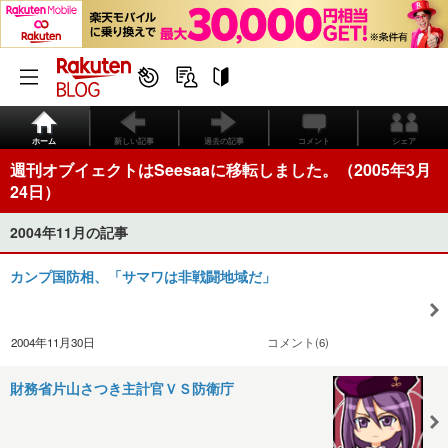
ホーム
新しい記事
過去の記事
コメント
シェア
週刊オブイェクトはSeesaaに移転しました。（2005年3月
24日）
2004年11月の記事
カンプ国防相、「サマワは非戦闘地域だ」
2004年11月30日
コメント(6)
財務省片山さつき主計官ＶＳ防衛庁