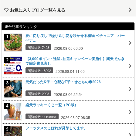
お気に入りブログ一覧を見る
総合記事ランキング
夏に切り戻しで繰り返し花を咲かせる植物 ペチュニア バー
ベナ…
閲覧総数 7428
2026.08.05 00:00
【3,000ポイント進呈×抽選キャンペーン実施中】楽天でんき
で固定費見直し
閲覧総数 18902
2026.08.04 11:00
元気だったK子・心配なT子・せともの市2026
閲覧総数 2993
2026.08.06 22:54
楽天ラッキーくじ一覧（PC版）
閲覧総数 11198981
2026.08.07 08:35
フロックスのこぼれが発芽してます。