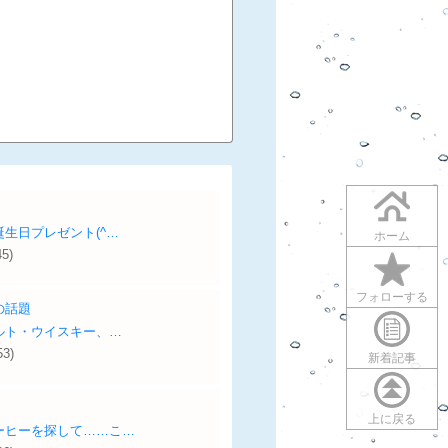
生日プレゼント(^…
ホーム
45)
フォローする
の話題
ルト・ウイスキー、…
53)
新着記事
上に戻る
ーヒーを探して……こ…