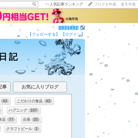
>>
人気記事ランキング
ブログを作成
楽天市場
2031492
【フォローする】
【ログイン】
日記
記事
お気に入りブログ
43
こだわりの食品
43
ハプニング
107
来店
77
出張
25
クラフトビール
1