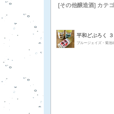
[その他醸造酒] カテ
平和どぶろく 