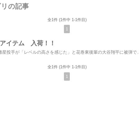
ゴリの記事
全1件 (1件中 1-1件目)
1
３アイテム 入荷！！
ブルージェイズ・菊池雄星投手が「レベルの高さを感じた」と花巻東後輩の大谷翔平に被弾で脱帽だとか。個人的には、菊池投手のクロスファイアー 好きですけどね。今夜の話は、レベルの高いどぶろく入荷という話です。日曜日に明石・魚の棚商店街で開催する「饗宴のとき 日本酒編」に平和酒造さんも参加予定です。この商品もご用意しております。2021年から始まった平和酒造の新たな取り組み「平和どぶろく」。prototype#1、#2、#3、と限定醸造で取り組んできましたが、今回満を持して定番酒としてリリース！！●「平和どぶろく壱ノ濁』 720ml 1,3200円税込米と米麹だけで酸した最もスタンダードなどぶろくです。柔らかな甘み、軽やかですっきりとキレのある味わい。しっかり冷やしたストレートでお楽しみください。●「平和どぶろく弐ノ濁』 720ml 1,760円税込通常は焼酎醸造に用いられる白麴で醸造されています。穏やかな甘味を軸に、ヨーグルトを思わせる甘酸っぱいミルキー
全1件 (1件中 1-1件目)
1