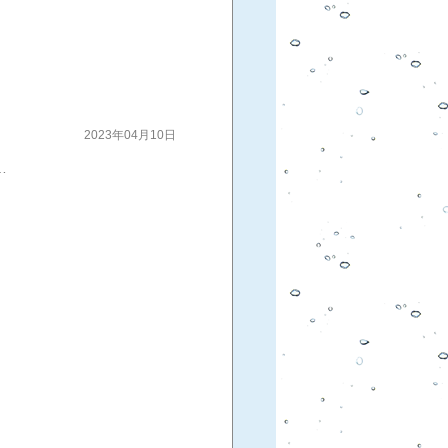
2023年04月10日
な香りが重なり、後味はすっきり綺麗な余韻を残す仕上がりになりました。しっかり冷やしたストレートでお楽しみください。●「平和どぶろく参ノ濁」 720ml 1,760円税込クラフトビール「平和クラフト」で使うホップのフレーバーさ。まろやかなお米の甘味にジューシーなホップの香りが重なります。ほのかな苦みと酸味が味を引き締め、後味はすっきり爽やか。はじける炭酸がさらに飲みやすさを引き立てる軽やかな1本です。しっかり冷やしたストレート、又はロックでお楽しみください。３種類ともアルコール度数９度 和歌山県産米「にこまる」を使用。３種異なるフレーバーのどぶろくはそれぞれキャラの立つ味わい。飲み比べてもよし、それぞれ食事とのペアリングを考えてもよし、様々なシーンで楽しめます。ブログランキングにエントリーしております。最後にポチッとクリックして頂けると大変嬉しゅうございます（感謝​​​​​​​​​​​​​​​​​​​​​​​​​​​​​​​​​​