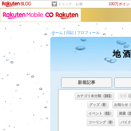
100万ポイ
ドリンク・お酒
ホーム
|
日記
|
プロフィール
地
新着記事
カテゴリ未分類
161
全体
グッズ
6
お知らせ
イベント
91
酒蔵
ツーリング
9
バイ