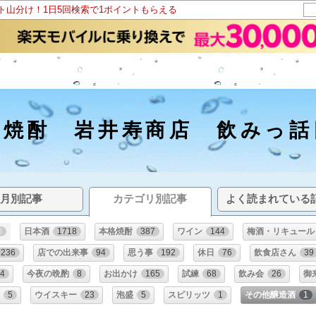
ント山分け！1日5回検索で1ポイントもらえる
酒焼酎 岩井寿商店 飲みっ話
月別記事
カテゴリ別記事
よく読まれている
0
日本酒
1718
本格焼酎
387
ワイン
144
梅酒・リキュール
236
店での出来事
94
思う事
192
休日
76
飲食店さん
39
24
今夜の晩酌
8
お出かけ
165
試練
68
飲み会
26
御
ク
5
ウイスキー
23
泡盛
5
スピリッツ
1
その他醸造酒
1