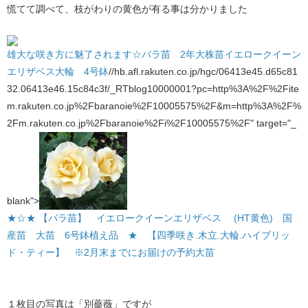
慌てて調べて、枝がわりの黄色が有る事は分かりました
雄大な咲き方に魅了されます☆バラ苗 2年大株苗イエロークイーン
エリザベス大輪 4号鉢
//hb.afl.rakuten.co.jp/hgc/06413e45.d65c81
32.06413e46.15c84c3f/_RTblog10000001?pc=http%3A%2F%2Fite
m.rakuten.co.jp%2Fbaranoie%2F10005575%2F&m=http%3A%2F%
2Fm.rakuten.co.jp%2Fbaranoie%2Fi%2F10005575%2F" target="_
blank">
★☆★ 【バラ苗】 イエロークイーンエリザベス (HT黄色) 国
産苗 大苗 6号鉢植え品 ★ 【四季咲き.木立.大輪.ハイブリッ
ド・ティー】 ※2月末までにお届けの予約大苗
１枚目の写真は「別薔薇」ですが