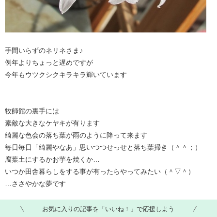
手間いらずのネリネさま♪
例年よりちょっと遅めですが
今年もウツクシクキラキラ輝いています
牧師館の裏手には
素敵な大きなケヤキが有ります
綺麗な色会の落ち葉が雨のように降って来ます
毎日毎日「綺麗やなあ」思いつつせっせと落ち葉掃き（＾＾；）
腐葉土にするかお芋を焼くか…
いつか田舎暮らしをする事が有ったらやってみたい（＾▽＾）
…ささやかな夢です
お気に入りの記事を「いいね！」で応援しよう