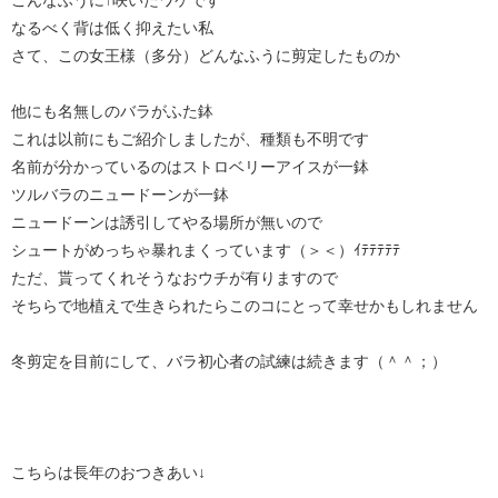
こんなふうに↑咲いたワケです
なるべく背は低く抑えたい私
さて、この女王様（多分）どんなふうに剪定したものか
他にも名無しのバラがふた鉢
これは以前にもご紹介しましたが、種類も不明です
名前が分かっているのはストロベリーアイスが一鉢
ツルバラのニュードーンが一鉢
ニュードーンは誘引してやる場所が無いので
シュートがめっちゃ暴れまくっています（＞＜）ｲﾃﾃﾃﾃﾃ
ただ、貰ってくれそうなおウチが有りますので
そちらで地植えで生きられたらこのコにとって幸せかもしれません
冬剪定を目前にして、バラ初心者の試練は続きます（＾＾；）
こちらは長年のおつきあい↓