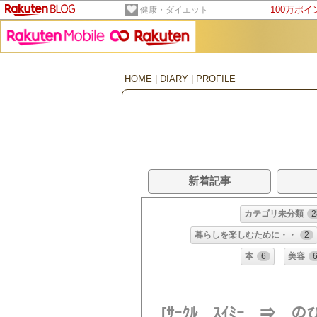
100万ポ
健康・ダイエット
HOME
|
DIARY
|
PROFILE
新着記事
カテゴリ未分類
2
暮らしを楽しむために・・
2
本
6
美容
[ｻｰｸﾙ ｽｲﾐｰ ⇒