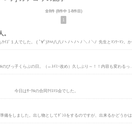
全8件 (8件中 1-8件目)
1
１人。
今日ののびっ子くらぶもｹｲｺﾞ１人
今日は４か月ぶりのｻｰｸﾙのびっ子くらぶの日。（←ｽｲﾐｰ改め）久しぶり～！！内容も変わるってことでﾜｸﾜｸ。だったのですが・・・・今日はなんと参加者ｹｲｺﾞ１人！！！ヽ(ﾟДﾟ;)ﾉ!!えぇ～！先生・・・(；´Д`A ```ｹｲｺﾞ１人のためにって申し訳ないです。今回はお休みしてもらっても・・・・・しかぁ～しっ！！先生は 『来てください♪』 って。 どんな感じになるのかなぁ～？？ ﾏﾝﾂｰﾏﾝで工作をしました。私は個人的に先生とのおしゃべりしてたかったんですけどぉ～そうはいきませんよね彡(-
。
今日は