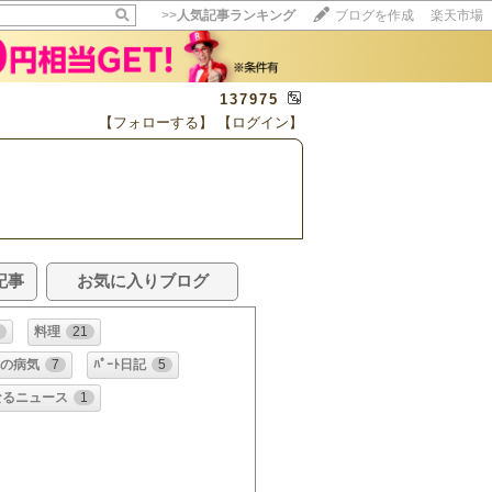
>>
人気記事ランキング
ブログを作成
楽天市場
137975
【フォローする】
【ログイン】
記事
お気に入りブログ
6
料理
21
夫の病気
7
ﾊﾟｰﾄ日記
5
なるニュース
1