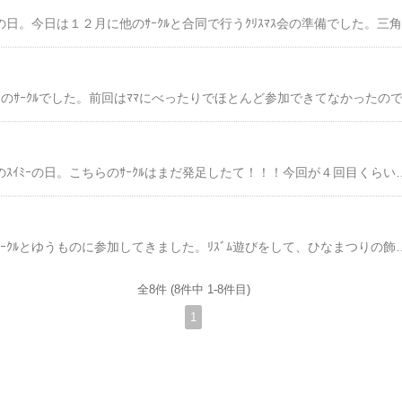
今
今日は４月以来、久々のｽｲﾐｰの日。こちらのｻｰｸﾙはまだ発足したて！！！今回が４回目くらいです。なのでﾒﾝﾊﾞｰもﾎﾞﾁﾎﾞﾁな感じで、若干寂しい感じもしましたが・・・・遊び始めると楽しいもんで、・・・・・って言ってもｹｲｺﾞは久しぶりだったからか？私から離れず。顔も上げず。怖い顔をしたまま。１３kgほどのｹｲｺﾞを抱えて飛んだり跳ねたり・・・ﾏﾏ少し疲れましたよlllll(*
今日は産まれて初めてｻｰｸﾙとゆうものに参加してきました。ﾘｽﾞﾑ遊びをして、ひなまつりの飾りを作って、おやつを食べて、ﾜｲﾜｲしました。先生が作ってきてくれたお雛様とお内裏様の衣装で写真撮影！お隣のお雛様はちゃんと着てるんだけど、ｹｲｺﾞは拒否(；´Д`A ```
全8件 (8件中 1-8件目)
1