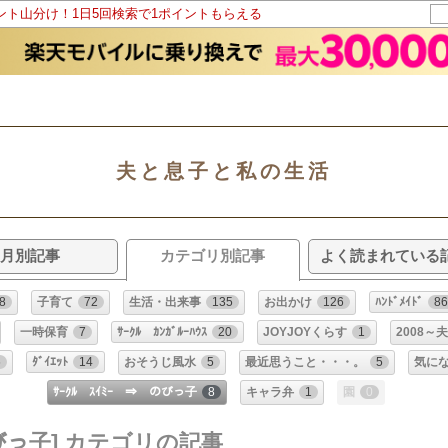
イント山分け！1日5回検索で1ポイントもらえる
夫と息子と私の生活
月別記事
カテゴリ別記事
よく読まれている
8
子育て
72
生活・出来事
135
お出かけ
126
ﾊﾝﾄﾞﾒｲﾄﾞ
8
一時保育
7
ｻｰｸﾙ ｶﾝｶﾞﾙｰﾊｳｽ
20
JOYJOYくらす
1
2008～
6
ﾀﾞｲｴｯﾄ
14
おそうじ風水
5
最近思うこと・・・。
5
気に
ｻｰｸﾙ ｽｲﾐｰ ⇒ のびっ子
8
キャラ弁
1
園
0
 のびっ子] カテゴリの記事