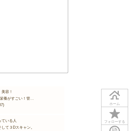
！美容！
の栄養がすごい！管…
ホーム
07)
っている人
フォローする
そして３Dスキャン。