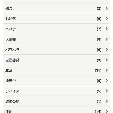
残念
(2)
お洒落
(6)
コロナ
(7)
人生観
(6)
パワハラ
(6)
自己啓発
(3)
政治
(31)
通勤中
(6)
デバイス
(5)
選挙公約
(1)
IT化
(14)