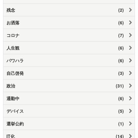
残念
(2)
お洒落
(6)
コロナ
(7)
人生観
(6)
パワハラ
(6)
自己啓発
(3)
政治
(31)
通勤中
(6)
デバイス
(5)
選挙公約
(1)
IT化
(14)