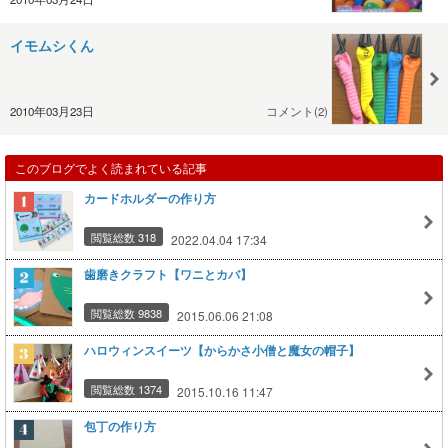
イモムシくん
2010年03月23日
コメント(2)
このブログでよく読まれている記事
カードホルダーの作り方
閲覧総数 318
2022.04.04 17:34
歯磨きクラフト【ワニとカバ】
閲覧総数 9838
2015.06.06 21:08
ハロウィンスイーツ【からかさ小僧と魔女の帽子】
閲覧総数 1374
2015.10.16 11:47
包丁の作り方