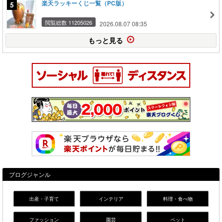
楽天ラッキーくじ一覧（PC版）
閲覧総数 11205026
2026.08.07 08:35
もっと見る
ブログジャンル
出産・子育て
インテリア
料理・食べ物
ファッション
園芸
ペット