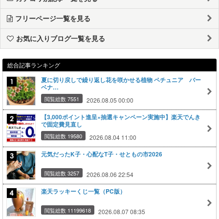
フリーページ一覧を見る
お気に入りブログ一覧を見る
総合記事ランキング
夏に切り戻しで繰り返し花を咲かせる植物 ペチュニア バー
ベナ…
閲覧総数 7551
2026.08.05 00:00
【3,000ポイント進呈×抽選キャンペーン実施中】楽天でんき
で固定費見直し
閲覧総数 19580
2026.08.04 11:00
元気だったK子・心配なT子・せともの市2026
閲覧総数 3257
2026.08.06 22:54
楽天ラッキーくじ一覧（PC版）
閲覧総数 11199618
2026.08.07 08:35