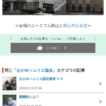
≪会場のユースフル郡山と
郡山市公会堂
≫
お気に入りの記事を「いいね！」で応援しよう
いいね！
0
同じ「
おかゆソムリエ協会
」カテゴリの記事
おかゆソムリエ認定講座'０９
2009.02.16 07:36
醍醐味とは？
2009.02.15 18:48