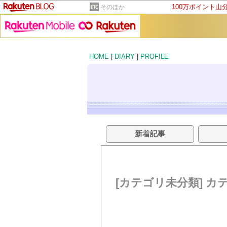
100万ポイント山
そのほか
HOME
|
DIARY
|
PROFILE
新着記事
[カテゴリ未分類] カ