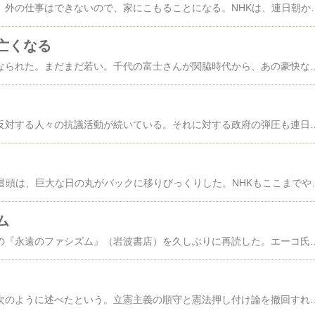
連日猛暑が続いている。外の仕事はできないので、家にこもることになる。NHKは、連日朝から晩まで、オリンピックと高校野球。ニュースは、中国の「領海侵犯」と北朝鮮ばかり。昨日は安倍氏の墓参りを報道。私事をわざわざ報道するNHKの忠犬ぶりに怒り。 オ
亡くなる
千代の富士さんが亡くなられた。まだまだ若い。千代の富士さんが関脇時代から、あの豪快な取り口に魅せられファンだった。関取としては小さめで細い体から、豪快な投げ技を放って大きな相撲取りを放り投げていた。 豪快さの反面、肩の骨の脱臼を繰り返した。その克服のため、筋トレをはじめとして肩を
沖縄では基地建設に反対する人々の抗議活動が続いている。それに対する政府の弾圧も連日厳しい。ところが、本土のマスコミは一切報道しない。皆様の公共放送であるはずのNHKはそのさいたるものだ。 安倍首相は、日本人の安全と声明を守るとたびたび言明しているが、沖縄は日本には入っていないかのようだ。数百人の住民の住む高江地区に５００名の機動隊を導入して弾圧するなどの非道
昨夜NHKの歌コンの冒頭は、巨大な日の丸がバックに移りびっくりした。NHKもここまでやるのかという感じだった。歌コンのテーマはオリンピック応援、朝から晩までオリンピックのNHKだが、この調子では、東京オリンピックまでこの調子なのだろう。 放送の政治的偏りの目立つNHKだが、報道すべきことは報道せず、どうでもいいことばかりのNHKだ。 ラ・ボエシに『自発
ム
ウンベルト・エーコの『永遠のファシズム』（岩波書店）を久しぶりに再読した。エーコ氏はファシズムの典型的特徴を列挙することは可能だといい、そうした特徴を備えたものを原ファシズムあるいは永遠のファシズムというとして、典型的特徴を列挙している。以下上げてみよう。長いものなのだが、各項目の壱行目をあげる。 １、原ファシズムの特徴は伝統崇拝です。 ２、伝統主義はモダニズムの拒絶を意味のうちにふくんでいます。 ３、非合理主義は〈行動のための行動〉を崇拝するか否かによってきまります。 ４、いかなる意味であれ混合主義というものは、批判を受け入れることができません。 ５、意見の対立はさらに異質性のしるしでもあります。 ６、原ファシズムは、個人もしくは社会の欲求不満から生じます。 ７、いかなる社会的アイデンティティを持たない人びとにたいし、原ファシズムは諸君にとって唯一の特権は、全員にとって最大の共通項、つまりわれわれが同じ国に生まれたという事実だと、語り掛
民進党の岡田代表が次のように述べたという。立憲主義の順守と憲法押し付け論を撤回すれば、９条以外の論議に応じるというのだ。 立憲主義にせよ、押し付け論にせよ、言葉の上でどうこうしても、安倍自公政権にとっては、痛くもかゆくもないだろう。 それに、安倍自民党は、９条以外のやりやすい条項から論議に入ることももくろんでおり、岡田氏のいうことは、ながったりかなったりだろう。いきなり緊急事態条項から入るという予想も多い。 岡田氏の言葉は安倍自民党政権にとって、まことに都合のいい言葉だ。岡田氏がそういうことをいうのは、まことに不可解きわまる。岡田という人は、民主党