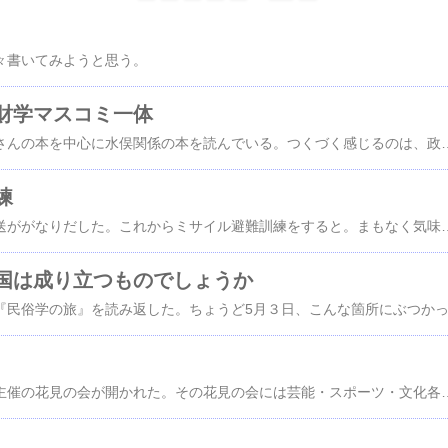
々書いてみようと思う。
財学マスコミ一体
このところ石牟礼道子さんの本を中心に水俣関係の本を読んでいる。つくづく感じるのは、政官財学マスコミが一体となって犠牲者を圧殺しようとする体質だ。これは、明治以来変わっていないかのように思える。 沖縄の辺野古の場合は、さらに米国への奉仕が加わる。これらの権力は、暴力をむき出しにして、地元住民の意思を圧殺しようとしている。 福島第一原発事故でも、政官財学マスコミの一体ぶりは変わらなかった。一部学者マスコミの良心的な活動はあ
練
朝、突然役場の有線放送ががなりだした。これからミサイル避難訓練をすると。まもなく気味悪いサイレンが鳴り、「訓練、訓練、ミサイルが発射された模様。頑丈な建物に…」と放送。それが数回繰り返された。 こんな田舎にミサイルが投射されるはずもなく、狙うのなら、原子力規制員長が「原発より東京のど真ん中」といったとおり、原発か大東京にちがいない。 それなのに相次いで、田舎で訓練が繰り返されるのはなぜか。ゲーリングがいっているように、戦争をあおれば、民衆は簡単に戦争へとなびくということがあるからだろう。
国は成り立つものでしょうか
何日前だろうか。首相主催の花見の会が開かれた。その花見の会には芸能・スポーツ・文化各界から１５０００人が参加したという。 首相夫妻は、それらの人に囲まれて満面の笑み。Vサインをして写真にうつっていた。 その日、NHKは、北朝鮮のミサイルについて延々と報道した。危機が今そこにあるかのように報道した。 数日後、政府はミサイルが着弾した場合の対処方法につ