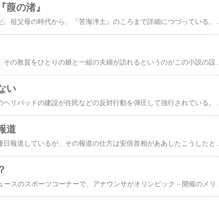
『葭の渚』
石牟礼道子自伝を読んだ。祖父母の時代から、『苦海浄土』のころまで詳細につづっている。そこにあふれるのは、豊かな海、豊かな川、豊かな山と田圃だ。 そこには、たくさんの魚や、木の実や、山菜がある。豊な自然の中でその恵みの中で、人は助け合い、生きてきた。 そんな村に、チッソがやってくる。チッソは廃液を垂れ流し、水俣病を発生させ、その豊かな自然と社会を壊す。 さらに水俣病にか
水上勉の故郷は敦賀だ。その敦賀をひとりの娘と一組の夫婦が訪れるというのがこの小説の設定だ。これらの登場人物をとうして、辺境の地敦賀のさらに辺境の地の自然の美しさ、人情の細やかさが描かれる。その敦賀も過疎で次第に衰えている。そこにやってきたのが原発だ。原発そのものは背景として描かれるが
ない
沖縄の高江では、米軍のヘリパッドの建設が住民などの反対行動を弾圧して強行されている。百数十名しかいない住民、そして支援のメンバーもいるが、政府は５００名の機動隊を投入して工事を進めている。その上に今回は自衛隊ヘリを投入して機材を運び込んだ。国民の生
報道
G20について、NHKは連日報道しているが、その報道の仕方は安倍首相がああしたこうしたということばかりだ。G２０で何が議題になり、出席者がどのような発言をしたかについては、ほとんど触れない。この報道の仕方はまちがっていはしないか。 NHKの報道では、安倍首相ばかりが、会議を
？
数日前のあさのNHKニュースのスポーツコーナーで、アナウンサがオリンピック－開催のメリットは？と質問した。すると画面に大きく５つのメリットなるものが掲示され、刈屋解説委員が説明した。さて、『五輪開催５つのメリット」とは、以下の５つだ。 １、国威発揚 ２、国際的存在感 ３、経済効果 ４、都市開発 ５、スポーツ文化の定着おどろいたことに、トップが国威発揚だ。それに５つをまとめれ