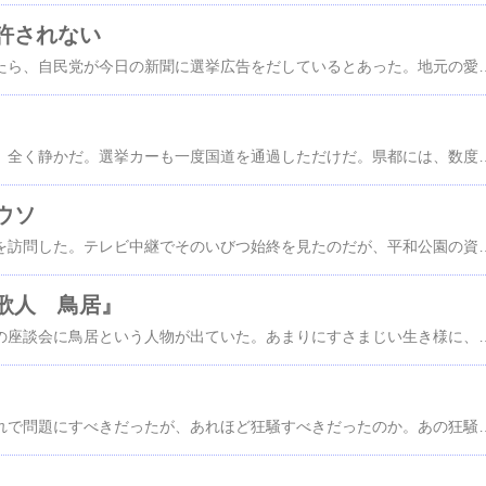
許されない
ツイッターを見ていたら、自民党が今日の新聞に選挙広告をだしているとあった。地元の愛媛新聞を見てみたら確かにあった。４段ぶち抜きで、今日は日本を前に進める日。と大きく書き。その下に、４年前のあの停滞した時代に、後戻りさせるわけにはいきません。これからも、さらにアベノミクスのエンジンをフル回転させることで、全国の皆さんに景気回復の実感をお届けします。さあ、愛媛を、そして日本を、力強く前へ進めていきましょう。とあって、その下に、この道を。力強く、前へ。と大きく書いてある。大きく安倍総裁の顔写真があり、政治は国民のもの自民党とある。明らかに選挙広告であり、投票当日の選挙活動だ。 自民党は何でもありの政党だ。こんなことは許されないのではないか。 江川紹子さんのツイートにはこうある。 Shoko Egawa ‏@amneris84 · 6時間6時間前 続き）公職選挙法１２９条で、選挙運動ができる期間は「当該選挙の期
参院選だというのに、全く静かだ。選挙カーも一度国道を通過しただけだ。県都には、数度各政党の党首が来たようだが、それだけだ。 NHKテレビは７時のニュースでもほとんど選挙は報道しない。しても、番組の後半部で数分だ。政治討論会などもまったくしない。 NHKの７時のニ
ウソ
オバマ大統領が広島を訪問した。テレビ中継でそのいびつ始終を見たのだが、平和公園の資料館入館時間がわずか１０分、あれでは原爆の悲惨を知る時間もなかった。その後、献花、黙祷、演説と続いた。演説は極めて短く、自国の投下についてはいうことを避けた。 オバマ氏の広島訪問は、安倍氏の顔を立てるためのパアフォーマンスに過ぎなかった。 「核兵器なき世界を目指す」と言って、ノーベル平和賞を受賞したオバマ氏だが、それもウソだった。 米国が保有する核兵器の数は４５７１発。オバマ政権かの７年間での削減数は７０２発、あのブッシュ政権よりも大幅に少ない。しかも、オバマ政権は３０年間で１兆ドルをかけて、米国の核戦力を全面的に
歌人 鳥居』
雑誌『世界』７月号の座談会に鳥居という人物が出ていた。あまりにすさまじい生き様に、早速、図書館で『セーラー服の歌人鳥居』と鳥居の歌集『キリンの子』を借りて読んだ。 鳥居はペンネームだが、彼女は小さいとき、父が離婚、母に育てられる。その母が、自殺し施設に引き取られる、その施設でのいじめ、虐待、小学校でのすさまじいいじめ、友人の自殺、などなど、これ以上は書かない。 そんな彼女が生きようと思っ
舛添問題はそれはそれで問題にすべきだったが、あれほど狂騒すべきだったのか。あの狂騒で、隠されたものがあまりにも多い。戦争法、TPP、アベノミクスの失落、甘利問題、高市問題、辺野古、オリンピック贈賄、その他多数。 これからは都知事選挙でまた狂騒だ。それでまた重要課題が隠される