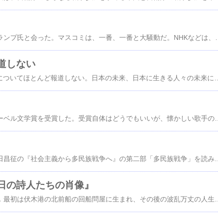
安倍首相が訪米し、トランプ氏と会った。マスコミは、一番、一番と大騒動だ。NHKなどは、あさイチの番組を何度も中断して、トランプに合った、トランプと話し中、トランプと話し終わったと、会談づくしだ。安倍首相が、トランプ氏と会ったについては、現職大統領オバマに失礼だという声もあるが、なによりも、クリントン、クリントンと言っていたのが、トランプが大統領にえらばれるやいなや、即、駆け付けるのは、米国の属国ぶりをもろに表して
道しない
マスメディアは、TPPについてほとんど報道しない。日本の未来、日本に生きる人々の未来にかかわる重大な問題だというのに。 NHKの場合、ニュースの項目の最後の方に短時間触れたのが、一回あったくらいで、後は全く報道していない。その一回も、ほとんど首相の答弁ばかりだった。 TPPが重大だというのは、例えばISD条項がある。これは企業が国や自治体を相手に訴えることが、できるというものだ。訴える場は三人の委員で構成され、委員は企業側の利益を代表する人物だ。上告の制度はなく、一審ですべてが決まる。今までの例では企業側が負けたということを聞かない。これを使えば日本の国民皆保険制度など
ボブ・ディランがノーベル文学賞を受賞した。受賞自体はどうでもいいが、懐かしい歌手のひとりだ。 かつて若かりし頃、PPMやピート・シーガーそれにジョンバエズなどとともに、よく歌った利器
思うところあって、岩田昌征の『社会主義から多民族戦争へ』の第二部「多民族戦争」を読み返した。ユーゴー内戦、特にコソボ紛争について、知りたかったからだ。 コソボ紛争に関しては欧米のメディアがセルビアがジェノサイドをやっていると大宣伝して、ミロシェビッチの逮捕で終わったが、少数派だったコソボ解放戦線を米国が支持し、武器を送り込み、欧米のメディアに大宣伝させることで、欧米軍の大空爆を正当化したということが書いてあった。 これは、その後の米国や欧州の一部の国のふるまいをみると納得できることだ。アフガン、イラクなどは、米軍と欧州などの軍隊のあからさまな侵略であったが、その際にも欧米による大宣伝があった。 その後のいわゆるアラブの春に続く一連の国家破壊についても
日の詩人たちの肖像』
何回目かを読み終えた．最初は伏木港の北前船の回船問屋に生まれ、その後の波乱万丈の人生に魅せられた。その次には、旅芸人から宮様まで、詩人たちから学者まで、多彩な交友に驚かされた。岩倉具視の孫らしい人物までもが出てくるのだ。今回は、全編に満ちる死に圧倒された。作者の青春は日中戦争から太平洋戦争にかけての時代だった。どこに行っても死がひたひたと満たしている。そういう時代をあがきながら生きる若者たちの肖像に息をのんだ。そうし