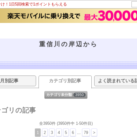
分け！1日5回検索で1ポイントもらえる
重信川の岸辺から
月別記事
カテゴリ別記事
よく読まれている
カテゴリ未分類
3950
テゴリの記事
全3950件 (3950件中 1-50件目)
1
2
3
4
5
6
...
79
>