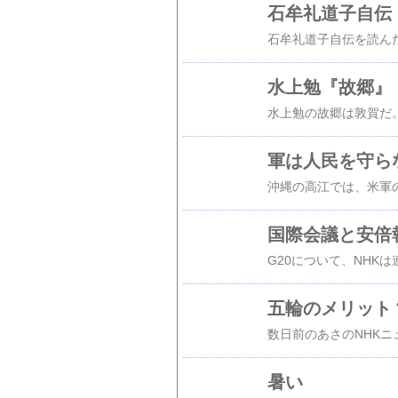
石牟礼道子自伝
水上勉『故郷』
軍は人民を守ら
国際会議と安倍
五輪のメリット
暑い