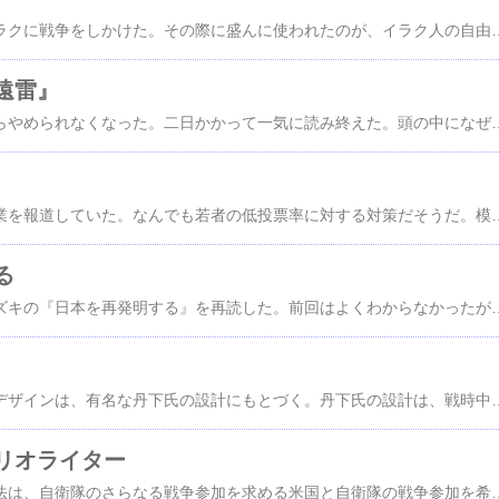
かつて、ブッシュはイラクに戦争をしかけた。その際に盛んに使われたのが、イラク人の自由ということだった。だが、結果として自由を満喫したのは、軍産複合体とその仲間たちであり、イラクの人民の自由は狭められた。今、世界で大企業と富裕層の自由が、広がり続けており、それに反して人民の自由はサバめられ続けている。日本でも、同じで、人民の自由は奪われ、大企業とその仲間たちがしたい放題を
遠雷』
買ってきて読み始めたらやめられなくなった。二日かかって一気に読み終えた。頭の中になぜか平和という言葉が浮かんだ。音楽コンクールに出場した四人の人物の物語だ。それぞれが個性的で、独自の世界を持ち、それがからみあって、展開する。音楽には疎いほうだが、読み続ける間、頭の中で音楽が鳴り続けている感じがした。恩田陸は、蒲公英草紙他数編しか読んでいなかったが、ファンになっていた。彼女の小説には注目していた。このたびは直木賞を受賞したからという
テレビで模擬選挙の授業を報道していた。なんでも若者の低投票率に対する対策だそうだ。模擬選挙場を作って投票してみるなどの授業は主権者教育とはいえない。主権者を育てるのなら、憲法をきっちり教え、主権者
る
テッサ・モーリス・スズキの『日本を再発明する』を再読した。前回はよくわからなかったが、今回はより丁寧にゆっくりよんだからか、よくわかった。この本は、日本・自然・文化・人種・ジェンダー・文明・グローバリゼーション・市民権について、それぞれ日本を代表する学者の見解を中心に分析したものだ。いずれも、それぞ
ヒロシマ平和公園のデザインは、有名な丹下氏の設計にもとづく。丹下氏の設計は、戦時中の設計で設計競技で一位になったものだ。戦時中に一位になったものを、戦後の平和公園コンテストに一部を変えて応募し、一位になった。 それだけではないが、野上弥生子さんは、平和公園に違和感を持っていた。それは、ヒロシマヲ象徴するものではないからだ。 岩波文庫『野上弥生子随筆集』の「ヒロシマに就いて」のなかで、野上さんは
リオライター
安保法、いわゆる戦争法は、自衛隊のさらなる戦争参加を求める米国と自衛隊の戦争参加を希望する日本の支配層との思惑が一致して成立したのだが、その裏には「安保法のシナリオライター」と呼ばれるアーミテージがいた。アーミテージは、ブッシュが政権に就く直前、「集団的自衛権の禁止が「同盟への制約」になっている」と述べた。イラク戦争の際には、中東担当特使有馬龍夫に「集団的自衛権の行使について内閣法制局は憲法を柔軟に解釈する必要がある」と述べた。 アーミテージの指示のとり、日本の安倍政権は集団的自衛権を合憲とし、戦争法＝安保法を成立させた