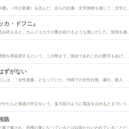
津島佑子の『快楽の本棚』（中公新書）を読んだ。自らの読書・文学体験を通じて、文学というものの快楽を論じた快著だ。なるほどそんな文学が、文学者がとか、なるほどあの本はこうも読めるのかなどなど、納得させられることが多かった。 その中にこんな箇所があった。 「社会というものがあれば、それを支配して、利益をひとり占めしている人たちはかならず、現状の秩序を守ろうとする。そして、自分たちの立場が危なくなるような事実を、その人たちはあの手この手で隠そうとする。「秘密」を作りはじめるのだ。昔のキリスト教会もその典型だったし、日本の近代も天皇制を守るために、それを疑いたくなるような要素は秘密にしてしまった。 そこで、文学が登場する。 その社
ッカ・ドフニ』
津島佑子の遺作だ。読み終えると、カムイユカラが響き続けるような感じがした。国境を越え、人々の違いを超え、人としての大切なものをまもりつづける一人の女性の人生が浮かぶ。ジャッカ・ドフニとは、ウィルタ語で「大切なものを収める家」という意味だ。日本に住んだ最後のウィルタであるゲンダーヌさんの資料館の名であるとともにこの小説の表題でもある。この小説はその大切なものを語った作品でもある。 アイヌと日本人の間に生まれたチカップは、松前でキリシタンの一行と出会い、その後、兄のように慕うジュリアンとともに津軽に渡り、人々に守られながら、厳しい禁教下、長崎まで移る。長崎から船でマカウ
安倍首相は、消費税増税を再延期するという。この間まで、国会であれこれの数字をあげ、延期はないとあれだけ繰り返し答弁していたのに。今回は、世界的な経済危機の予兆があるからだという。これは、だが、多くの海外の専門家から否定されている。要するに、参院選を前に、支持率上昇がねらいなのだろう。 選挙のたびに、有権者の多数はこの手に騙されてきた。選挙に都合のわるいことは、すべて選挙のあとにする。選挙の前や、選挙に際しては、有権者が喜ぶようなことをいい。選挙が終われば、あれこれの悪政策の連発だ。TPP反対を言いながら、選挙が終われば参加にまい進したウソが思い出される。 有権者は何回騙されご
はずがない
今日の愛媛新聞の見出しは、「女性遺棄」となっていた。沖縄での女性拉致、暴行、殺人、死体遺棄のことだ。拉致も暴行も殺害も死体も出ていない。こんな報道でいいはずがない。NHKをはじめほとんどの報道がこうなのではないかと思うが、凶行の実際を隠匿する行為だ。 メディアは、拉致、暴行、殺害、死体ということを明確に表示すべきだ。 犯罪に関連して、米軍は兵士の外出の自粛などをいっているが、加害者は元兵士
自民党の閣僚や議員がやたらと報道の中立をいう。某大臣のように電波を止めるとまでいう。選挙区制のおかげもあって圧倒的多数を議会でしめ、言いたい放題、やりたい放題の一部としての中立発言だ。 だが、多数の専制を行っているいわば強者が、報道の中立をいうのはどうだろう。 水俣病に生涯をささげた原田正純医師が、こんなことをいっているという。 「加害者側の力が圧倒的に強いから、被害者側にずっと立たなければ中立にはならないぞ」と．（『原田正純の遺言』） まさにその通りだ。さらに加害者を強者と置き換えれば、他の多くの場合にもあてはまる。 議員の多数を力に、強者としてふるまう政権が求める中立を行えば、
賄賂
オリンピックが商業主義で毒され、利権の巣になっているとは以前からいわれていることだ。今回東京へのオリンピック招致にさいし賄賂がおくられたのではないかという疑惑が生じている。 詳細は、梶村太一郎さんのブログがよくまとまっており、竹田氏のいうように公明正大なものだないことがよくわかる。→ここ ブログ「みんな変わっているから大丈夫」にも電通や賄賂の送付