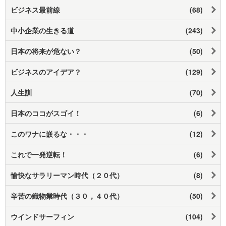
ビジネス最前線
(68)
中小企業の生きる道
(243)
日本の将来が危ない？
(50)
ビジネスのアイデア？
(129)
人生訓
(70)
日本のココがスゴイ！
(6)
このワナに嵌るな・・・
(12)
これで一発逆転！
(6)
愉快なサラリーマン時代（２０代）
(8)
辛苦の織物業時代（３０，４０代）
(50)
ウインドサーフィン
(104)