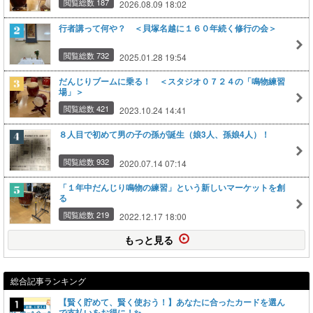
閲覧総数 187
2026.08.09 18:02
行者講って何や？ ＜貝塚名越に１６０年続く修行の会＞
閲覧総数 732
2025.01.28 19:54
だんじりブームに乗る！ ＜スタジオ０７２４の「鳴物練習
場」＞
閲覧総数 421
2023.10.24 14:41
８人目で初めて男の子の孫が誕生（娘3人、孫娘4人）！
閲覧総数 932
2020.07.14 07:14
「１年中だんじり鳴物の練習」という新しいマーケットを創
る
閲覧総数 219
2022.12.17 18:00
もっと見る
総合記事ランキング
【賢く貯めて、賢く使おう！】あなたに合ったカードを選ん
で支払いをお得に！✨