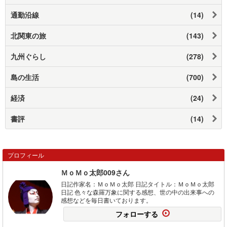
通勤沿線
(14)
北関東の旅
(143)
九州ぐらし
(278)
島の生活
(700)
経済
(24)
書評
(14)
プロフィール
ＭｏＭｏ太郎009さん
日記作家名：ＭｏＭｏ太郎 日記タイトル：ＭｏＭｏ太郎
日記 色々な森羅万象に関する感想、世の中の出来事への
感想などを毎日書いております。
フォローする