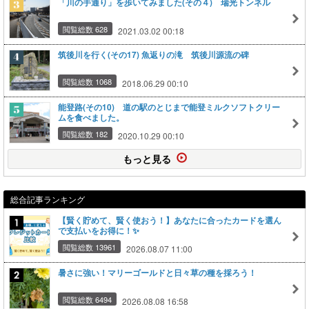
「川の手通り」を歩いてみました(その４) 瑞光トンネル
閲覧総数 628
2021.03.02 00:18
筑後川を行く(その17) 魚返りの滝 筑後川源流の碑
閲覧総数 1068
2018.06.29 00:10
能登路(その10) 道の駅のとじまで能登ミルクソフトクリー
ムを食べました。
閲覧総数 182
2020.10.29 00:10
もっと見る
総合記事ランキング
【賢く貯めて、賢く使おう！】あなたに合ったカードを選ん
で支払いをお得に！✨
閲覧総数 13961
2026.08.07 11:00
暑さに強い！マリーゴールドと日々草の種を採ろう！
閲覧総数 6494
2026.08.08 16:58