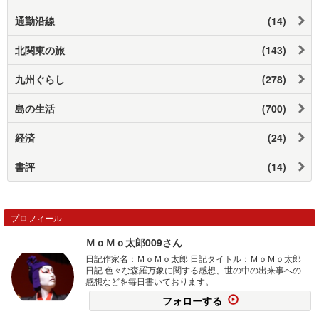
通勤沿線
(14)
北関東の旅
(143)
九州ぐらし
(278)
島の生活
(700)
経済
(24)
書評
(14)
プロフィール
ＭｏＭｏ太郎009さん
日記作家名：ＭｏＭｏ太郎 日記タイトル：ＭｏＭｏ太郎
日記 色々な森羅万象に関する感想、世の中の出来事への
感想などを毎日書いております。
フォローする