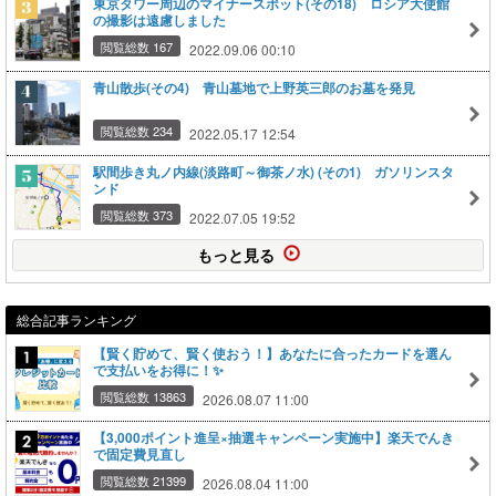
東京タワー周辺のマイナースポット(その18) ロシア大使館
の撮影は遠慮しました
閲覧総数 167
2022.09.06 00:10
青山散歩(その4) 青山墓地で上野英三郎のお墓を発見
閲覧総数 234
2022.05.17 12:54
駅間歩き丸ノ内線(淡路町～御茶ノ水) (その1) ガソリンスタ
ンド
閲覧総数 373
2022.07.05 19:52
もっと見る
総合記事ランキング
【賢く貯めて、賢く使おう！】あなたに合ったカードを選ん
で支払いをお得に！✨
閲覧総数 13863
2026.08.07 11:00
【3,000ポイント進呈×抽選キャンペーン実施中】楽天でんき
で固定費見直し
閲覧総数 21399
2026.08.04 11:00