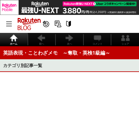
ホーム
前へ
次へ
コメント
シェア
英語表現・ことわざメモ ～奪取・英検1級編～
カテゴリ別記事一覧