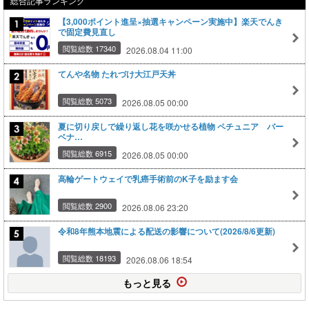
総合記事ランキング
【3,000ポイント進呈×抽選キャンペーン実施中】楽天でんき
で固定費見直し
閲覧総数 17340
2026.08.04 11:00
てんや名物 たれづけ大江戸天丼
閲覧総数 5073
2026.08.05 00:00
夏に切り戻しで繰り返し花を咲かせる植物 ペチュニア バー
ベナ…
閲覧総数 6915
2026.08.05 00:00
高輪ゲートウェイで乳癌手術前のK子を励ます会
閲覧総数 2900
2026.08.06 23:20
令和8年熊本地震による配送の影響について(2026/8/6更新)
閲覧総数 18193
2026.08.06 18:54
もっと見る