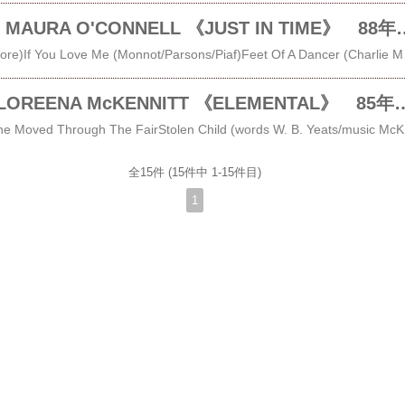
レビュー＃236 MAURA O'CONNELL
The Scholar (Thom Moore)If You Love Me (Monnot/Parsons/Piaf)Feet Of A Dancer (Charlie McGettigan)The Isle Of Malachy (Gerry O’Beime)New Orleans (De
レビュー＃61 LOREENA McKENNITT 
Blacksmith (England)She Moved Through The FairStolen Child (words W. B. Yeats/music McKennitt)The Lark In The Clear AirCa
全15件 (15件中 1-15件目)
1