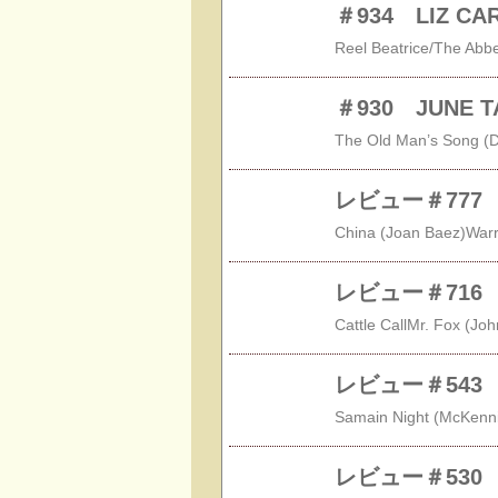
＃934 LIZ C
＃930 JUNE 