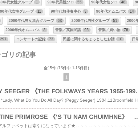
80年代女性グループ
1
90年代男性ソロ
55
90年代女性ソロ
48
90年代女性グループ
11
90年代無伴奏中心
3
90年代オムニバス
14
2000年代男女混合グループ
63
2000年代男性グループ
51
200
2000年代オムニバス
8
音楽／英国民謡
93
音楽／買い物
78
297
コンサートの記録
73
民謡に関するちょっとしたお話
10
日
カテゴリの記事
全15件 (15件中 1-15件目)
1
＃1259 PEGGY SEEGER 《THE FOLKWAYS 
＃1013 CHRISTINE PRIMROSE 《‘S TU NAM 
★右側フリーページのアルファベットは索引になっています★～～～～～～～～～～～～～～～～～ Tha M’eudail Is M’aighear ‘S Mo Ghradh (My Treasure, My Delight, My Love)Coinnichidh Mi An Gleann An Fhraoich (When The Evening Mist Comes Swirling Near) (Murdo Morrison)Togail Curs Air Leodhas (Setting A Course FOR Lewis) (Donald Morrison)La Dhomh’s Mi’m Beinn A’cheathaich (One Day On The Misty Mountain)Fadachd An T-Seoladair (The Sailor’s Longing) (John MacLennan)Cumha Ruairidh Mhoir (Ruairidh Mor’s Lament)Taladh (The Clan MacCulloch)‘S Daor A Cheannaich Mi’N T-Iasgach (Dearly Have I Paid For The Fising)O’n Dh’fhag Thu Mi ‘S Mulad Orm (Since You’ve Left Me, I’m Sad) (Norman Murray)Gad’ionndrainn (Missing You) (William Campbell)Tom An T-Searraich (The Foal’s Hillock) (Roderick Smith)‘N Ath Bhanais Bhios Agam (The Next Wedding I Go To) Christine Primrose（1952.2.17～）voAlison Kinnaird（1949～）voBrian McNeill（1950.4.6～）g, fiddle, citternRobin Morton（1939.12.24～）bodhranAlan ReidkeyDuncan MacGillivraymouthorganDougie Pincock（1961.7.7～）pip