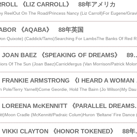
ARROLL 《LIZ CARROLL》 88年アメリカ
TABOR 《AQABA》 88年英国
The Old Man’s Song (Don Quixote) (Caddick/Tams)Searching For LambsThe Banks Of Red RosesWhere Are You Tonig
レビュー＃777 JOAN BAEZ 《SPEAKING
レビュー＃716
Cattle CallMr. Fox (John Pole/Terry Yarnell)Come Geordie, Hold The Bairn (Jo Wilson)My Daughter, My Son (Leon Russelson)Nothing Between Us Now (John Pole)New Boots (Nancy Nicholson)Millworker (James
レビュー＃543 LOREENA McK
レビュー＃530 VIKK