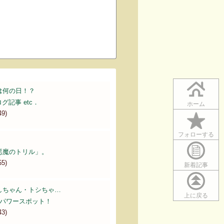
は何の日！？
グ記事 etc．
ホーム
49)
フォローする
悪魔のトリル」。
55)
新着記事
しちゃん・トシちゃ…
上に戻る
L 踊るパワースポット！
43)