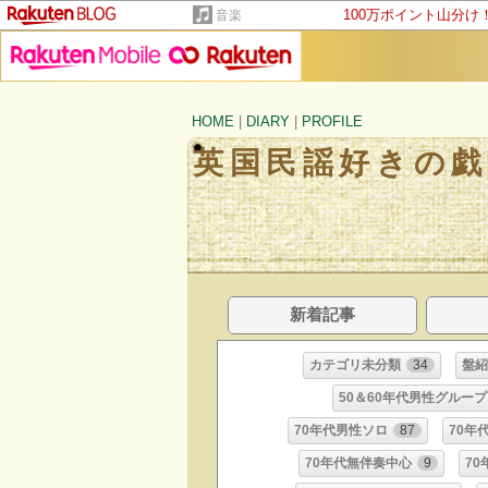
100万ポイント山分け
音楽
HOME
|
DIARY
|
PROFILE
英国民謡好きの戯
新着記事
カテゴリ未分類
34
盤
50＆60年代男性グループ
70年代男性ソロ
87
70年
70年代無伴奏中心
9
7