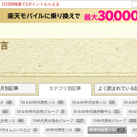
！1日5回検索で1ポイントもらえる
言
月別記事
カテゴリ別記事
よく読まれている
紹介
18
50＆60年代男性ソロ
50
50＆60年代女性ソロ
14
50＆6
63
50＆60年代女性グループ
2
50＆60年代無伴奏中心
21
50
代女性ソロ
46
70年代男女混合グループ
127
70年代男性グループ
200
0年代オムニバスなど
3
80年代男性ソロ
38
80年代女性ソロ
15
8