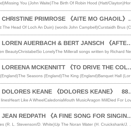
The Blacksmith (England)Missing You (John Waite)The Birth Of Robin Hood (Hatt/Clayton)Horucastle FairBa
レビュー＃514 CHRISTINE PRIMROSE
Ceann Loch
レビュー＃508 LOREN AUERBACH & BERT JANSCH 《AFTER THE 
The 
レビュー＃503 LOREENA MCKENNITT 《TO DRIVE TH
In Praise Of Christmas (England)The Seasons (England)The King (England)Banquet Hall (Loreena McKennitt)Snow (Loreena McKennitt/Archibald Lampman)Balulalow (Scot
レビュー＃345 DOLORES KEANE 《
レビュー＃343 JEAN REDPATH 《A FINE SONG FOR S
I Will Make You Brooches (R. L. Stevenson/D. White)Up The Noran Water (H. Cruickshank/J. Reid)Captive Song Of Mary Stuart (Laurence Josephs/Jean Redpath)Wild Geese (V. Jacob/J. Reid)Capernaum (E. Miller/L. Spence)Now The Die Is Cast (S. G. Smith/D. Whyte)South WindSong Of Wandering Aengus (W. B. Yeats)Rohallion (V. Jacob/J. Reid)The Tryst (D. Whyte/W. Soutar)John O’ Dreams (Bill Caddick/Tchaikovsky)Broom O’ The Cowdenknowes (Scotland/Child#217)Annie Laurie (Jady John Scott)Broken Brook (R. L. Stevenson/D