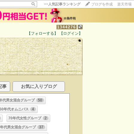
>>
人気記事ランキング
ブログを作成
楽天市場
1344276
【フォローする】
【ログイン】
記事
お気に入りブログ
0年代男女混合グループ
50
＆60年代オムニバス
4
70年代女性グループ
2
0年代男女混合グループ
37