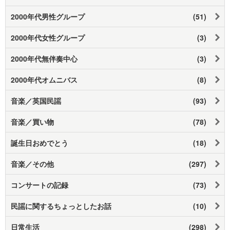
2000年代男性グループ
(51)
2000年代女性グループ
(3)
2000年代無伴奏中心
(3)
2000年代オムニバス
(8)
音楽／英国民謡
(93)
音楽／買い物
(78)
誕生日おめでとう
(18)
音楽／その他
(297)
コンサートの記録
(73)
民謡に関するちょっとしたお話
(10)
日常生活
(298)