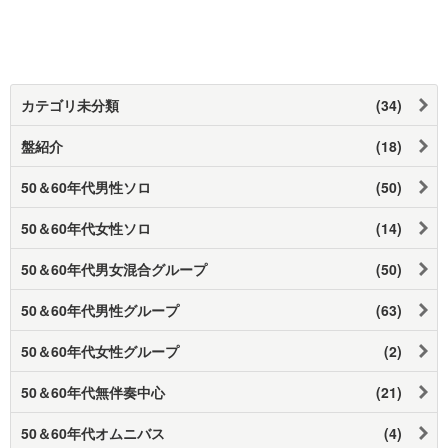
カテゴリ未分類
(34)
盤紹介
(18)
50＆60年代男性ソロ
(50)
50＆60年代女性ソロ
(14)
50＆60年代男女混合グループ
(50)
50＆60年代男性グループ
(63)
50＆60年代女性グループ
(2)
50＆60年代無伴奏中心
(21)
50＆60年代オムニバス
(4)