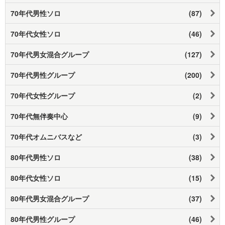
70年代男性ソロ
(87)
70年代女性ソロ
(46)
70年代男女混合グループ
(127)
70年代男性グループ
(200)
70年代女性グループ
(2)
70年代無伴奏中心
(9)
70年代オムニバスなど
(3)
80年代男性ソロ
(38)
80年代女性ソロ
(15)
80年代男女混合グループ
(37)
80年代男性グループ
(46)