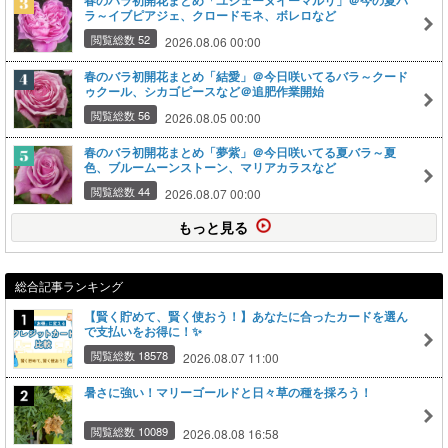
春のバラ初開花まとめ「ユジェーヌイーマルリ」＠今の夏バ
ラ～イブピアジェ、クロードモネ、ボレロなど
閲覧総数 52
2026.08.06 00:00
春のバラ初開花まとめ「結愛」＠今日咲いてるバラ～クード
ゥクール、シカゴピースなど＠追肥作業開始
閲覧総数 56
2026.08.05 00:00
春のバラ初開花まとめ「夢紫」＠今日咲いてる夏バラ～夏
色、ブルームーンストーン、マリアカラスなど
閲覧総数 44
2026.08.07 00:00
もっと見る
総合記事ランキング
【賢く貯めて、賢く使おう！】あなたに合ったカードを選ん
で支払いをお得に！✨
閲覧総数 18578
2026.08.07 11:00
暑さに強い！マリーゴールドと日々草の種を採ろう！
閲覧総数 10089
2026.08.08 16:58