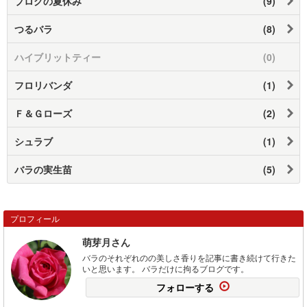
ブログの夏休み
(9)
つるバラ
(8)
ハイブリットティー
(0)
フロリバンダ
(1)
Ｆ＆Ｇローズ
(2)
シュラブ
(1)
バラの実生苗
(5)
プロフィール
萌芽月さん
バラのそれぞれのの美しさ香りを記事に書き続けて行きた
いと思います。 バラだけに拘るブログです。
フォローする