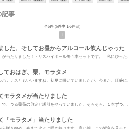
の記事
全6件 (6件中 1-6件目)
1
ました、そしてお昼からアルコール飲んじゃった
久し振りに「モラタメ」が当たりました！トリスハイボール缶４本セットです。 私にぴったりの商品ですね。 台風が近づいてきています。昨夜は大雨。 台風から１０００ｋｍ離れているというのに、群馬で集中豪雨。この様子をテレビで見た大阪の妹が、心配して電話をくれました。ありがとうね。 今は、晴れていて、蒸し暑い風が吹き、不気味な感じです。 ピーマンは２本しか植えていませんが、採れること採れること！赤くなったピーマンは、緑のピーマンの倍の栄養があるそうですよ。 さて、例によってあるものだけで作
しておはぎ、栗、モラタメ
ヤマホロシです。 ツルハナナスともいいますね。初夏に咲いていましたが、今また、旺盛に咲き始めました。綺麗な白なので、斑入りの葉にとてもよく映えています。 お隣さんが、お昼にどうぞと、おはぎを届けてくれました。わっ、おいしそう！ ごちそうさま～。 まだ玄関で話している間に、外に車が停まり、次のお客様。Ｍ子さんが、庭の栗をいっぱい持ってきてくれました。Ｍ子さん家は、大きな庭のある旧家。 大木がいっぱいあります。金木犀が、それはすごいので見に来てね、と言ってくれます。散歩の途中で、寄らせてもらおう、と思います。 次は、お直しのお客様。ご夫婦で。 
てモラタメが当たりました
日曜日の「趣味の園芸」で、つる薔薇の剪定と誘引をやっていました。そろそろ、１本ずつ、この冬の仕事をしなければなりません。まず、一年中花をつけているアイスバーグ。トゲが柔らかく、枝もしなやかで、とても好きな薔薇です。真っ青な空に向かって伸びている枝々の全部の先に、ツボミをつけています。これは全部切り取り、ドライフラワーにして、
て「モラタメ」当たりました
寒あやめです。今ごろから咲き始め、春まで次々に咲き続けます。寒い朝、この紫色を見ると、がんばっているね～、と声をかけます。春を待って、目覚めるものもいれば、春を別れとするものもいて、植物の世界は、不思議に満ち満ちていますね。 「モラタメ」 また当たりました！ カロリー、脂質、控えめの Ｓ＆Ｂ「カレ