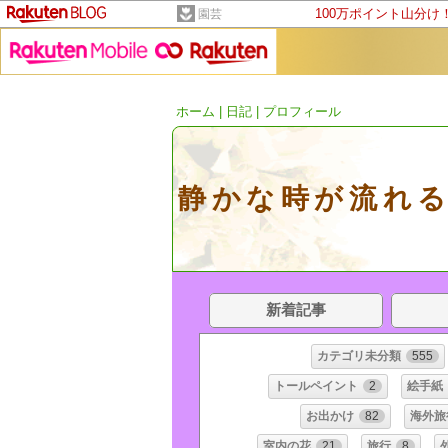
100万ポイント山分け
園芸
ホーム
|
日記
|
プロフィール
静かな時が流れる
新着記事
カテゴリ未分類
555
トールペイント
2
絵手紙
お出かけ
82
海外旅
室内の花
21
旅行
8