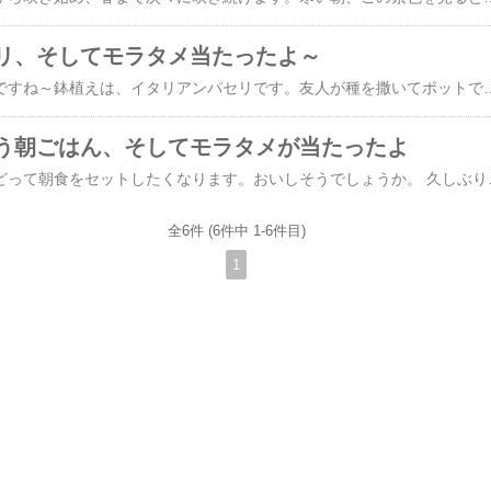
リ、そしてモラタメ当たったよ～
変な組み合わせの写真ですね～鉢植えは、イタリアンパセリです。友人が種を撒いてポットで育てていたのを頂き、ここまで大きくなりました。料理に使うのに便利なので、普通のパセリや、バジルを育てていますが、冬になるとバジルはダメですねえ。イタリアンパセリは、形も綺麗なので、一鉢あると、とても重宝です。 昨日、モラタメから「本わさび」が届きました。来週は、ちょっとした食事会をするので、思いついて
う朝ごはん、そしてモラタメが当たったよ
パンを焼いた朝は、きどって朝食をセットしたくなります。おいしそうでしょうか。 久しぶりに 「モラタメ」 が当たりました~
全6件 (6件中 1-6件目)
1