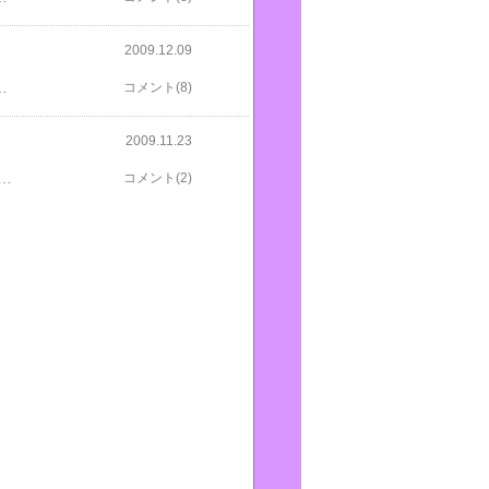
2009.12.09
、冷蔵庫にあるもので、試作品、本わさびを使い、一品を作ってみました。塩をした大根の薄切りに、スモークサーモンを乗せて、グレープフルーツの果肉とオリーブオイルとイタリアンパセリと本わさびを混ぜて、ドレッシングに。わさびがぴりりと利いて、とてもおいしかったよ。反省点は、グレープフルーツは甘すぎで、やはりレモンの方が良かったかな。モラタメさんに感謝を込めて、トラックパックします。
コメント(8)
2009.11.23
S&B の「牧場しぼりシチュー」 と 「とろけるクリームシチュー」 です。「モラタメ」さんに、トラックバックするために、焼きあがったパンといっしょにパチリ。 まずは、「牧場しぼりシチュー」のほうで、さっそくお昼に作りました。従来のに比べると、あっさり系ですが、生クリームの香りがして、とてもおいしかったです。娘の意見では、ご飯より、パンで食べた方がおいしい、と言います。今日は、「モラタメ」さんに感謝して、「モラタメ」特集でした!
コメント(2)