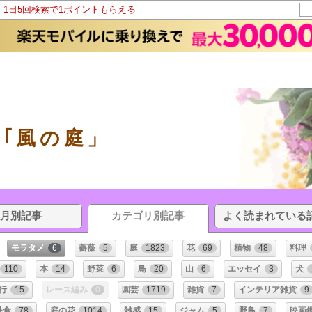
！1日5回検索で1ポイントもらえる
｢風の庭」
月別記事
カテゴリ別記事
よく読まれている
モラタメ
6
薔薇
5
庭
1823
花
69
植物
48
料理
110
本
14
野菜
6
鳥
20
山
6
エッセイ
3
犬
行
15
レース編み
0
園芸
1719
雑貨
7
インテリア雑貨
9
外食
78
庭の花
1014
雑感
15
ジャム
5
野鳥
7
映画