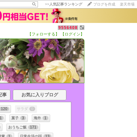
>>
人気記事ランキング
ブログを作成
楽天市場
9556408
【フォローする】
【ログイン】
記事
お気に入りブログ
120
サラダ
0
1
菓子
3
海外
1
おうちご飯
171
鑑賞
1
日常生活の話
13