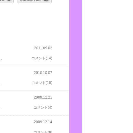
2011.09.02
る、私の一人ランチです。豚肉、緑のピーマン、赤いピーマンを細かく刻み、カレーチャーハンです。副菜は、またまたゴーヤと、生ワカメと干しエビのゴマ和え。そしてトリスハイボール。 昼間からアルコール？こんな嵐の日は、誰も来ないでしょう（笑）。ジンジャー味のハイボール、昼間のランチにさっぱり、ぴったりの味でした。一人で、おいしいな、おいしいな、と満足して頂きましたよ。モラタメさんに感謝。トラックバックします。 ブログランキングに参加しています応援のクリックをよろしくお願いします。
コメント(14)
2010.10.07
上がってもらい、着用してもらい、ズボン丈、ウエスト直しなど、三点を預かります。 ピ～ン、ポ～ン、次は宅急便やさん。 モラタメが当たりました！Ｄｉｏｓａ ディオーサー、髪の美容液です。洗い流さなくていいヘアートリートメントなんですよ。乾かした髪の毛先に手のひらでなじませるだけ。しっとり髪になりそうです。 秋にふさわしいかな。モラタメさんにトラックバックします。 こうすると５０ポイント、ゲットできますよ。ここまでで、午前１１時。 人が集中する日ってありますよね。 ブログランキングに参加しています応援のクリックをよろしくお願いします。
コメント(10)
2009.12.21
あとはトレリスに誘引です。 「モラタメ」が当たりました。今回は、ネスカフェのコーヒー飲料です。無糖カロリーゼロと低糖５０％カロリーオフの２本です。こんなに天気のいい日、庭の椅子に腰掛け、ゴクゴクと。いいなあ！いっしょに飲める人、誰か来ないかなあ。モラタメさん、いつも有難うございます。感謝をこめて、トラックバックします。
コメント(4)
2009.12.14
ーハーフとろけるカレー」です。カレーは大好きなので、とても嬉しいです。その他に、「キャラウェイシード」という調味料が付いていました。パンやチーズによく合う、と書いてあります。パンにチーズを乗せて、これをぱらぱら振りかけてみよう、おいしそう！「モラタメ」さんに感謝を込めて、トラックバックします。
コメント(8)