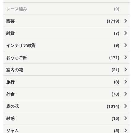
レース編み
(0)
園芸
(1719)
雑貨
(7)
インテリア雑貨
(9)
おうちご飯
(171)
室内の花
(21)
旅行
(8)
外食
(78)
庭の花
(1014)
雑感
(15)
ジャム
(5)