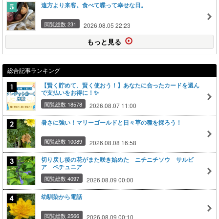
遠方より来客。食べて喋って幸せな日。
閲覧総数 231
2026.08.05 22:23
もっと見る
総合記事ランキング
【賢く貯めて、賢く使おう！】あなたに合ったカードを選ん
で支払いをお得に！✨
閲覧総数 18578
2026.08.07 11:00
暑さに強い！マリーゴールドと日々草の種を採ろう！
閲覧総数 10089
2026.08.08 16:58
切り戻し後の花がまた咲き始めた ニチニチソウ サルビ
ア ペチュニア
閲覧総数 4097
2026.08.09 00:00
幼馴染から電話
閲覧総数 2566
2026.08.09 00:10