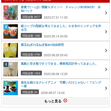
尿素でいっぱい実験☆ダイソー チャレンジSCIENCE! 冷
却パック
閲覧総数 8477
2023.07.31 11:02
紙コップの型紙を考えてみました。かき氷のミニチュアを作
る①
閲覧総数 1592
2023.09.14 20:55
紫玉ねぎの玉ねぎ染め//自由研究
閲覧総数 4790
2023.08.29 20:43
風船と空き瓶ですぐできる，簡単気圧計作ってみました。
閲覧総数 1503
2023.08.08 12:25
進化を続けるクレイアニメ 可愛いだけじゃない！？ピング
ー展
閲覧総数 24
2026.08.07 12:42
もっと見る