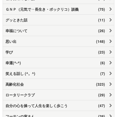
ＧＮＰ（元気で・長生き・ポックリコ）談義
(75)
グッときた話
(11)
幸福について
(26)
思い出
(148)
学び
(23)
幸運(^-^)
(6)
笑える話し (^。^)
(7)
高齢化社会
(323)
ロータリークラブ
(29)
自分の心を操って人生を楽しく歩こう
(47)
フーテンの寅さん
(28)