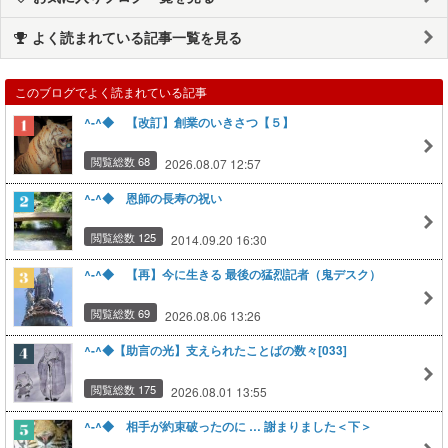
よく読まれている記事一覧を見る
このブログでよく読まれている記事
^-^◆ 【改訂】創業のいきさつ【５】
閲覧総数 68
2026.08.07 12:57
^-^◆ 恩師の長寿の祝い
閲覧総数 125
2014.09.20 16:30
^-^◆ 【再】今に生きる 最後の猛烈記者（鬼デスク）
閲覧総数 69
2026.08.06 13:26
^-^◆【助言の光】支えられたことばの数々[033]
閲覧総数 175
2026.08.01 13:55
^-^◆ 相手が約束破ったのに … 謝まりました＜下＞