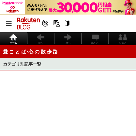
ホーム
前へ
次へ
コメント
シェア
愛 こ と ば･心 の 散 歩 路
カテゴリ別記事一覧