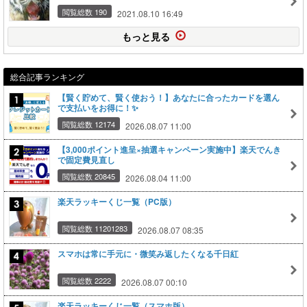
閲覧総数 190
2021.08.10 16:49
もっと見る
総合記事ランキング
【賢く貯めて、賢く使おう！】あなたに合ったカードを選ん
で支払いをお得に！✨
閲覧総数 12174
2026.08.07 11:00
【3,000ポイント進呈×抽選キャンペーン実施中】楽天でんき
で固定費見直し
閲覧総数 20845
2026.08.04 11:00
楽天ラッキーくじ一覧（PC版）
閲覧総数 11201283
2026.08.07 08:35
スマホは常に手元に・微笑み返したくなる千日紅
閲覧総数 2222
2026.08.07 00:10
楽天ラッキーくじ一覧（スマホ版）