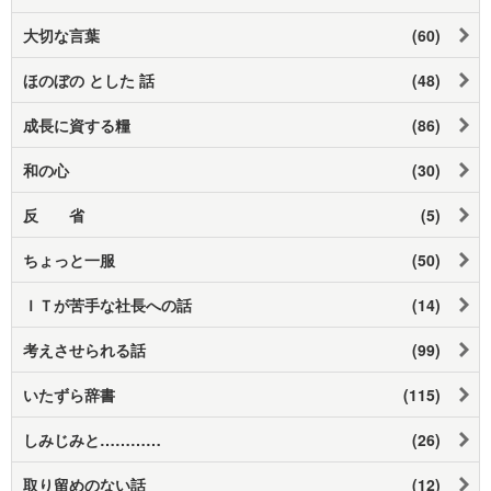
大切な言葉
(60)
ほのぼの とした 話
(48)
成長に資する糧
(86)
和の心
(30)
反 省
(5)
ちょっと一服
(50)
ＩＴが苦手な社長への話
(14)
考えさせられる話
(99)
いたずら辞書
(115)
しみじみと…………
(26)
取り留めのない話
(12)