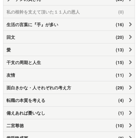
私の根幹を支えて頂いた１１人の恩人
(0)
生活の言葉に『手』が多い
(16)
回文
(20)
愛
(13)
干支の周期と人生
(15)
友情
(11)
面白きかな・人それぞれの考え方
(29)
転職の本質を考える
(4)
備えあれば憂いなし
(1)
二宮尊徳
(10)
黄昏隆盛軍
(9)