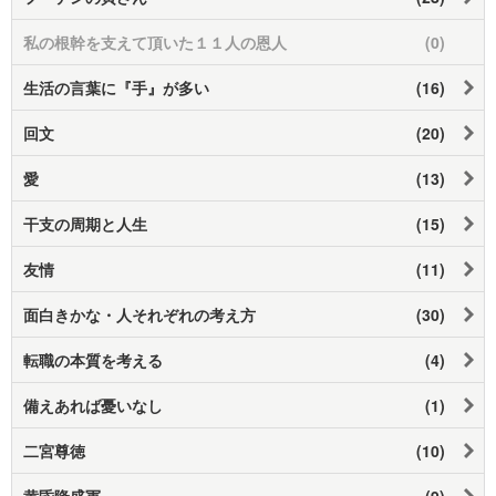
私の根幹を支えて頂いた１１人の恩人
(0)
生活の言葉に『手』が多い
(16)
回文
(20)
愛
(13)
干支の周期と人生
(15)
友情
(11)
面白きかな・人それぞれの考え方
(30)
転職の本質を考える
(4)
備えあれば憂いなし
(1)
二宮尊徳
(10)
黄昏隆盛軍
(9)