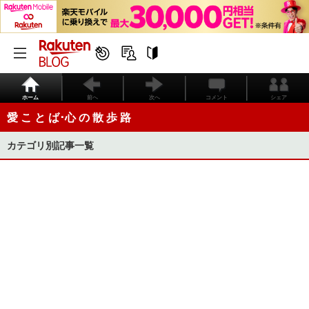
ホーム
前へ
次へ
コメント
シェア
愛 こ と ば･心 の 散 歩 路
カテゴリ別記事一覧