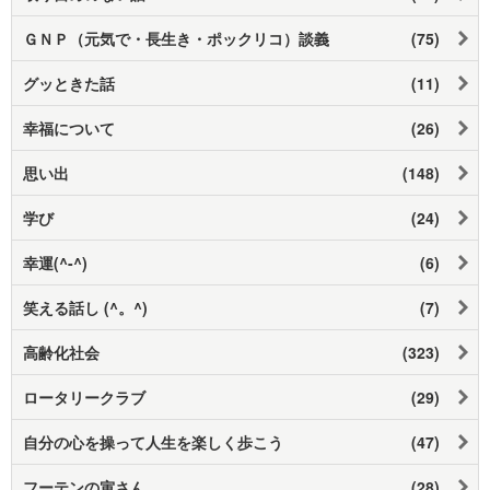
ＧＮＰ（元気で・長生き・ポックリコ）談義
(75)
グッときた話
(11)
幸福について
(26)
思い出
(148)
学び
(24)
幸運(^-^)
(6)
笑える話し (^。^)
(7)
高齢化社会
(323)
ロータリークラブ
(29)
自分の心を操って人生を楽しく歩こう
(47)
フーテンの寅さん
(28)