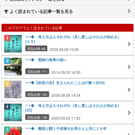
よく読まれている記事一覧を見る
このブログでよく読まれている記事
^-^◆ 考え方は人それぞれ（良し悪しはその人が決める）
[２９]
閲覧総数 68
2026.08.09 15:36
^-^◆ 恩師の長寿の祝い
閲覧総数 171
2014.09.20 16:30
^-^◆【助言の光】支えられたことばの数々[034]
閲覧総数 122
2026.08.08 14:34
^-^◆ 考え方は人それぞれ（良し悪しはその人が決める）
[32]
閲覧総数 138
2020.09.23 11:22
^-^◆ 難病と闘う子供達やお母さんと共に１６年