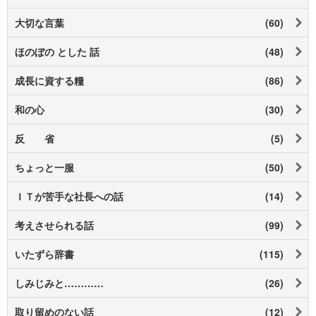
大切な言葉
(60)
ほのぼの とした 話
(48)
成長に資する糧
(86)
和の心
(30)
反 省
(5)
ちょっと一服
(50)
ＩＴが苦手な社長への話
(14)
考えさせられる話
(99)
いたずら辞書
(115)
しみじみと…………
(26)
取り留めのない話
(12)