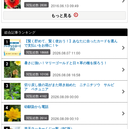
閲覧総数 2838
2016.06.13 09:49
もっと見る
総合記事ランキング
【賢く貯めて、賢く使おう！】あなたに合ったカードを選ん
で支払いをお得に！✨
閲覧総数 18668
2026.08.07 11:00
暑さに強い！マリーゴールドと日々草の種を採ろう！
閲覧総数 10106
2026.08.08 16:58
切り戻し後の花がまた咲き始めた ニチニチソウ サルビ
ア ペチュニア
閲覧総数 4162
2026.08.09 00:00
幼馴染から電話
閲覧総数 2614
2026.08.09 00:10
楽天ラッキーくじ一覧（PC版）