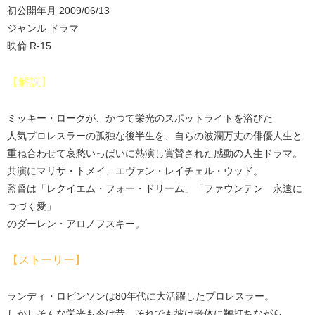
初公開年月 2009/06/13
ジャンル ドラマ
映倫 R-15
【解説】
ミッキー・ロークが、かつて栄光のスポットライトを浴びた
人気プロレスラーの孤独な後半生を、自らの波瀾万丈の俳優人生と
重ね合わせて哀愁いっぱいに熱演し賞賛された感動の人生ドラマ。
共演にマリサ・トメイ、エヴァン・レイチェル・ウッド。
監督は「レクイエム・フォー・ドリーム」「ファウンテン 永遠に
つづく愛」
のダーレン・アロノフスキー。
【ストーリー】
ランディ・ロビンソンは80年代に大活躍したプロレスラー。
しかしそんな栄光も今は昔、それでも彼は老体に鞭打ちながら