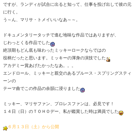
ですが、ランディが試合に出ると知って、仕事を投げ出して彼の元
に行く。
う～ん、マリサ・トメイいいなあ～～。
ドキュメンタリータッチで進む地味な作品ではありますが、
じわっとくる作品でした
絶頂期もどん底も味わったミッキーロークならではの
役柄だったと思います。ミッキーの渾身の演技でした
アカデミー賞あげたかったなあ。。。
エンドロール、ミッキーと親交のあるブルース・スプリングスティ
ーンの
テーマ曲でこの作品の余韻に浸りました
ミッキー、マリサファン、プロレスファンは、必見です！
１４日（日）のＴＯＨＯデー、私が鑑賞した時は満員でした
６月１３日（土）から公開