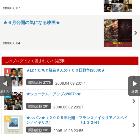
2009.06.07
★６月公開の気になる映画★
2009.06.04
このブログでよく読まれている記事
★ぼくたちと駐在さんの７００日戦争(2008)★
閲覧総数 2779
2008.04.09 23:17
新しい
過去
★シューテム・アップ<2007>★
閲覧総数 281
2008.06.02 23:27
★ルパン★（２００５年公開・フランス／イタリア／スペイ
ン／イギリス） 《１３２分》
閲覧総数 201
2005.10.28 23:55