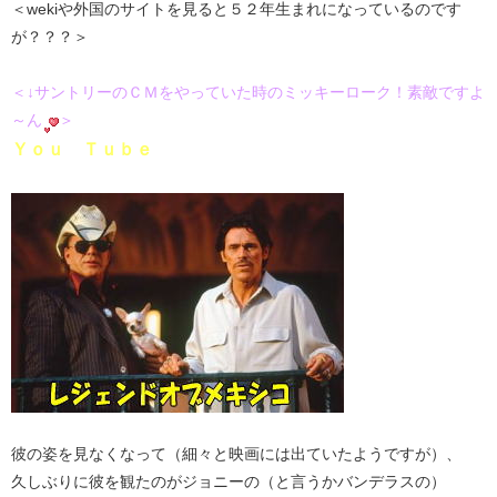
＜wekiや外国のサイトを見ると５２年生まれになっているのです
が？？？＞
＜↓サントリーのＣＭをやっていた時のミッキーローク！素敵ですよ
～ん
＞
Ｙｏｕ Ｔｕｂｅ
彼の姿を見なくなって（細々と映画には出ていたようですが）、
久しぶりに彼を観たのがジョニーの（と言うかバンデラスの）