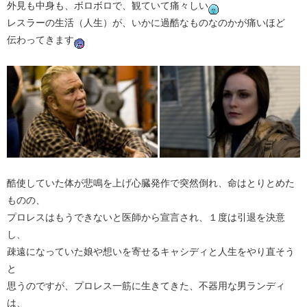
外見も中身も、ボロボロで、観ていて痛々しい
レスラーの生活（人生）が、いかに過酷なものなのかが痛いほど
伝わってきます
酷使していた体が悲鳴を上げ心臓発作で突然倒れ、命はとりとめた
ものの、
プロレスはもうできないと医師から宣言され、１度は引退を決意
し、
疎遠になっていた娘や想いを寄せるキャシディと人生をやり直そう
と
思うのですが、プロレス一筋に生きてきた、不器用な男ランディ
は、