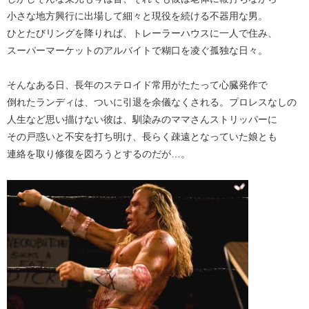
小さな地方興行に出場して細々と現役を続ける不器用な男。
ひとたびリングを降りれば、トレーラーハウスに一人で住み、
スーパーマーケットのアルバイトで糊口を凌ぐ孤独な日々。
そんなある日、長年のステロイド常用がたたって心臓発作で
倒れたランディは、ついに引退を余儀なくされる。プロレスなしの
人生など思い描けない彼は、馴染みのママさんストリッパーに
その戸惑いと不安を打ち明け、長らく疎遠となっていた娘とも
連絡を取り修復を図ろうとするのだが…。