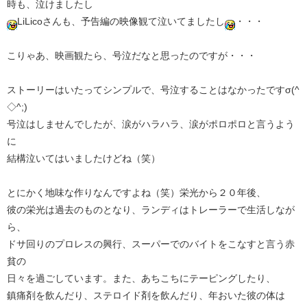
時も、泣けましたし
LiLicoさんも、予告編の映像観て泣いてましたし
・・・
こりゃあ、映画観たら、号泣だなと思ったのですが・・・
ストーリーはいたってシンプルで、号泣することはなかったですσ(^
◇^;)
号泣はしませんでしたが、涙がハラハラ、涙がポロポロと言うよう
に
結構泣いてはいましたけどね（笑）
とにかく地味な作りなんですよね（笑）栄光から２０年後、
彼の栄光は過去のものとなり、ランディはトレーラーで生活しなが
ら、
ドサ回りのプロレスの興行、スーパーでのバイトをこなすと言う赤
貧の
日々を過ごしています。また、あちこちにテーピングしたり、
鎮痛剤を飲んだり、ステロイド剤を飲んだり、年おいた彼の体は